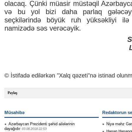
olacaq. Çünki müasir müstəqil Azərbayca
və bu yol bizi daha parlaq gələcəyə
seçkilərində böyük ruh yüksəkliyi ilə i
namizədə səs verəcəyik.
S
© İstifadə edilərkən "Xalq qəzeti"nə istinad olunm
Paylaş
Müsahibə
Redaktorun se
Azərbaycan Prezidenti şəhid ailələrinin
Niyə məhz Gə
dayağıdır
03.08.2018 22:53
Həsən Həsənovu