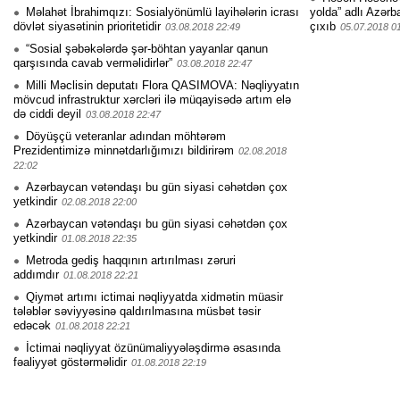
Məlahət İbrahimqızı: Sosialyönümlü layihələrin icrası
yolda” adlı Azərb
dövlət siyasətinin prioritetidir
çıxıb
03.08.2018 22:49
05.07.2018 0
“Sosial şəbəkələrdə şər-böhtan yayanlar qanun
qarşısında cavab verməlidirlər”
03.08.2018 22:47
Milli Məclisin deputatı Flora QASIMOVA: Nəqliyyatın
mövcud infrastruktur xərcləri ilə müqayisədə artım elə
də ciddi deyil
03.08.2018 22:47
Döyüşçü veteranlar adından möhtərəm
Prezidentimizə minnətdarlığımızı bildirirəm
02.08.2018
22:02
Azərbaycan vətəndaşı bu gün siyasi cəhətdən çox
yetkindir
02.08.2018 22:00
Azərbaycan vətəndaşı bu gün siyasi cəhətdən çox
yetkindir
01.08.2018 22:35
Metroda gediş haqqının artırılması zəruri
addımdır
01.08.2018 22:21
Qiymət artımı ictimai nəqliyyatda xidmətin müasir
tələblər səviyyəsinə qaldırılmasına müsbət təsir
edəcək
01.08.2018 22:21
İctimai nəqliyyat özünümaliyyələşdirmə əsasında
fəaliyyət göstərməlidir
01.08.2018 22:19