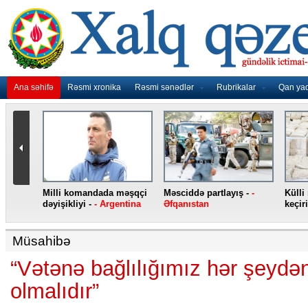
Ana səhifə
Rəsmi xronika
Rəsmi sənədlər
Rubrikalar
Qan ya
nidən
Milli komandada məşqçi
Məsciddə partlayış -
-
Külli
nqo
dəyişikliyi -
- Argentina
Əfqanıstan
keçiri
Müsahibə
“Vətənə bağlılığımız hər şeydə
olmalıdır”