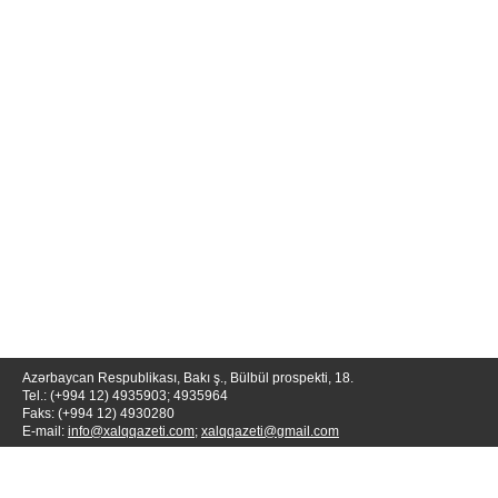
Azərbaycan Respublikası, Bakı ş., Bülbül prospekti, 18.
Tel.: (+994 12) 4935903; 4935964
Faks: (+994 12) 4930280
E-mail:
info@xalqqazeti.com
;
xalqqazeti@gmail.com