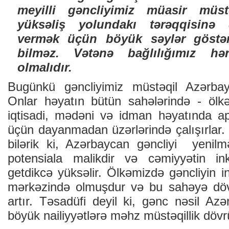
meyilli gəncliyimiz müasir müst
yüksəliş yolundakı tərəqqisinə d
vermək üçün böyük səylər göstər
bilməz. Vətənə bağlılığımız h
olmalıdır.
Bugünkü gəncliyimiz müstəqil Azərbayc
Onlar həyatın bütün sahələrində - ölkəm
iqtisadi, mədəni və idman həyatında a
üçün dayanmadan üzərlərində çalışırlar.
bilərik ki, Azərbaycan gəncliyi yenil
potensiala malikdir və cəmiyyətin in
getdikcə yüksəlir. Ölkəmizdə gəncliyin i
mərkəzində olmuşdur və bu sahəyə dövl
artır. Təsadüfi deyil ki, gənc nəsil Az
böyük nailiyyətlərə məhz müstəqillik dövr