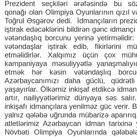
Prezident seçkiləri ərəfəsində bu söz
qonağı olan Olimpiya Oyunlarının qızıl 
Toğrul Əsgərov dedi. İdmançıların prezid
iştirak edəcəklərini bildirən gənc idmançı
vətəndaşlıq borcunu yerinə yetirməlidir:
vətəndaşlar iştirak edib, fikirlərini m
etməlidirlər. Xalqımız üçün çox mü
kampaniyaya məsuliyyətlə yanaşmalıyıq
etmək hər kəsin vətəndaşlıq borcud
Azərbaycanımızı daha güclü, qüdrətl
yaşayırlar. Ölkəmiz inkişaf etdikcə idma
artır, nailiyyətlərimiz dünyaya səs sal
inkişafı idmançılara yenilməz güc verir. 
yalnız qələbə uğrunda mübarizə aparırıq
atletlərimiz Azərbaycan idman tarixinə 
Növbəti Olimpiya Oyunlarında qələbə