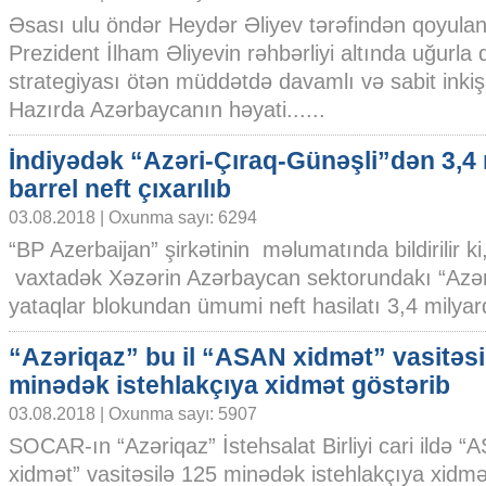
Əsası ulu öndər Heydər Əliyev tərəfindən qoyulan
Prezident İlham Əliyevin rəhbərliyi altında uğurla 
strategiyası ötən müddətdə davamlı və sabit inkiş
Hazırda Azərbaycanın həyati......
İndiyədək “Azəri-Çıraq-Günəşli”dən 3,4 
barrel neft çıxarılıb
03.08.2018 | Oxunma sayı: 6294
“BP Azerbaijan” şirkətinin məlumatında bildirilir k
vaxtadək Xəzərin Azərbaycan sektorundakı “Azər
yataqlar blokundan ümumi neft hasilatı 3,4 milyard 
“Azəriqaz” bu il “ASAN xidmət” vasitəsi
minədək istehlakçıya xidmət göstərib
03.08.2018 | Oxunma sayı: 5907
SOCAR-ın “Azəriqaz” İstehsalat Birliyi cari ildə “
xidmət” vasitəsilə 125 minədək istehlakçıya xidmə