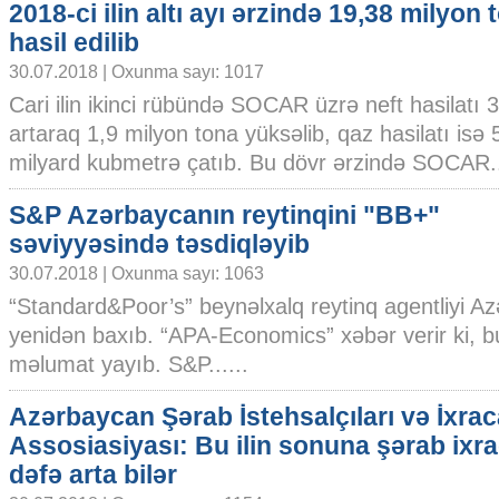
2018-ci ilin altı ayı ərzində 19,38 milyon 
hasil edilib
30.07.2018 | Oxunma sayı: 1017
Cari ilin ikinci rübündə SOCAR üzrə neft hasilatı 3
artaraq 1,9 milyon tona yüksəlib, qaz hasilatı isə 
milyard kubmetrə çatıb. Bu dövr ərzində SOCAR..
S&P Azərbaycanın reytinqini "BB+"
səviyyəsində təsdiqləyib
30.07.2018 | Oxunma sayı: 1063
“Standard&Poor’s” beynəlxalq reytinq agentliyi Az
yenidən baxıb. “APA-Economics” xəbər verir ki, bu
məlumat yayıb. S&P......
Azərbaycan Şərab İstehsalçıları və İxraca
Assosiasiyası: Bu ilin sonuna şərab ixrac
dəfə arta bilər