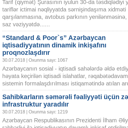
Tarif (qiymət) Şurasının iyulun 30-da təsdiqlədiyi 
tariflər ictimai nəqliyyatda sərnişindaşıma xidməti
qarşılanmasına, avtobus parkının yenilənməsinə, n
saz vəziyyətdə......
“Standard & Poor`s” Azərbaycan
iqtisadiyyatının dinamik inkişafını
proqnozlaşdırır
30.07.2018 | Oxunma sayı: 1067
Azərbaycanın sosial - iqtisadi sahələrdə əldə etdiy
həyata keçirilən iqtisadi islahatlar, rəqabətədavaml
sistemin formalaşdırılması istiqamətində atılan ardıc
Sahibkarların səmərəli fəaliyyəti üçün zə
infrastruktur yaradılır
30.07.2018 | Oxunma sayı: 1219
Azərbaycan Respublikasının Prezidenti İlham Əliy
rəhbərliyi ilə iqtisadiyyatın davamlı inkişaf etdirilm