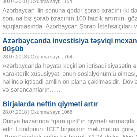
30.07.2018 | Oxunma sayı: 1154
Azərbaycan ilin sonuna qədər şərab ixracını iki dəfə
sonuna biz şərab ixracının 100 faizlik artımını gözl
açıqlamasında Azərbaycan Şərab İstehsalçıları və
Azərbaycanda investisiya təşviqi mexan
düşüb
28.07.2018 | Oxunma sayı: 1764
Azərbaycanda həyata keçirilən iqtisadi siyasətin 
xarakterik xüsusiyyəti onun sosialyönümlü olması
həllində iqtisadi amilin ön plana çəkilməsidir. Döv
və sərəncamların......
Birjalarda neftin qiyməti artır
28.07.2018 | Oxunma sayı: 1066
Dünya bazarında “qara qızıl”ın qiyməti artmaqd
edir. Londonun “İCE” birjasının məlumatına görə,