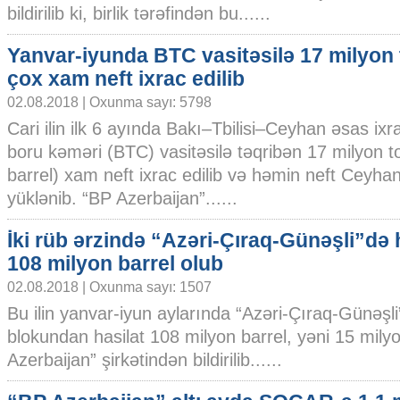
bildirilib ki, birlik tərəfindən bu......
Yanvar-iyunda BTC vasitəsilə 17 milyon
çox xam neft ixrac edilib
02.08.2018 | Oxunma sayı: 5798
Cari ilin ilk 6 ayında Bakı–Tbilisi–Ceyhan əsas ixr
boru kəməri (BTC) vasitəsilə təqribən 17 milyon 
barrel) xam neft ixrac edilib və həmin neft Ceyha
yüklənib. “BP Azerbaijan”......
İki rüb ərzində “Azəri-Çıraq-Günəşli”də 
108 milyon barrel olub
02.08.2018 | Oxunma sayı: 1507
Bu ilin yanvar-iyun aylarında “Azəri-Çıraq-Günəşl
blokundan hasilat 108 milyon barrel, yəni 15 milyo
Azerbaijan” şirkətindən bildirilib......