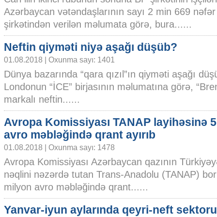
Azərbaycan vətəndaşlarının sayı 2 min 669 nəfər 
şirkətindən verilən məlumata görə, bura......
Neftin qiyməti niyə aşağı düşüb?
01.08.2018 | Oxunma sayı: 1401
Dünya bazarında “qara qızıl”ın qiyməti aşağı dü
Londonun “İCE” birjasının məlumatına görə, “Bre
markalı neftin......
Avropa Komissiyası TANAP layihəsinə 5
avro məbləğində qrant ayırıb
01.08.2018 | Oxunma sayı: 1478
Avropa Komissiyası Azərbaycan qazının Türkiyə
nəqlini nəzərdə tutan Trans-Anadolu (TANAP) bor
milyon avro məbləğində qrant......
Yanvar-iyun aylarında qeyri-neft sektoru