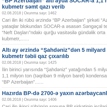
“BP Azerbaijan” altı ayda SOCAR-a 1,1 
kubmetr səmt qazı verib
02.08.2018 | Oxunma sayı: 1462
Cari ilin iki rübü ərzində “BP Azerbaijan” şirkəti 
yataqlar blokundan SOCAR-a əsasən Səngəçal te
“Neft Daşları”ndakı qurğu vasitəsilə gündəlik orta
kubmetr,......
Altı ay ərzində “Şahdəniz”dən 5 milyard
kubmetr təbii qaz çıxarılıb
02.08.2018 | Oxunma sayı: 1425
İlin birinci yarısında “Şahdəniz” yatağından 5 mil
1,1 milyon ton (təqribən 9 milyon barel) kondensat
“BP Azerbaijan”......
Hazırda BP-də 2700-ə yaxın azərbaycanlı
02.08.2018 | Oxunma sayı: 1406
Cari ilin ikinci rübünün sonuna BP şirkətinin işçilər