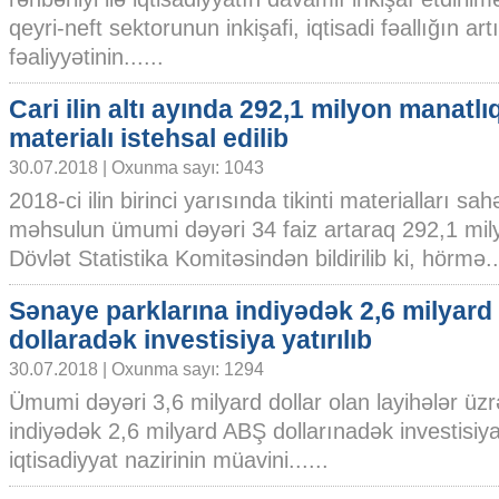
qeyri-neft sektorunun inkişafi, iqtisadi fəallığın art
fəaliyyətinin......
Cari ilin altı ayında 292,1 milyon manatlıq
materialı istehsal edilib
30.07.2018 | Oxunma sayı: 1043
2018-ci ilin birinci yarısında tikinti materialları sa
məhsulun ümumi dəyəri 34 faiz artaraq 292,1 mily
Dövlət Statistika Komitəsindən bildirilib ki, hörmə...
Sənaye parklarına indiyədək 2,6 milyard
dollaradək investisiya yatırılıb
30.07.2018 | Oxunma sayı: 1294
Ümumi dəyəri 3,6 milyard dollar olan layihələr üz
indiyədək 2,6 milyard ABŞ dollarınadək investisiya
iqtisadiyyat nazirinin müavini......