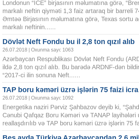
Londonun “İCE” birjasının məlumatına görə, “Bre
markalı neftin qiyməti 1,3 faiz artaraq bir barreli 
Əmtəə Birjasının məlumatına görə, Texas sortu a
markalı neftinin......
Dövlət Neft Fondu bu il 2,8 ton qızıl alıb
26.07.2018 | Oxunma sayı: 1063
Azərbaycan Respublikası Dövlət Neft Fondu (ARD
ildə 2,8 ton qızıl alıb. Bu barədə ARDNF-dən bildiri
“2017-ci ilin sonuna Neft......
TAP boru kəməri üzrə işlərin 75 faizi icra
26.07.2018 | Oxunma sayı: 1092
Energetika naziri Pərviz Şahbazov deyib ki, “Şahd
Cənubi Qafqaz Boru Kəməri və TANAP layihələri 
reallaşdırılıb və TAP boru kəməri üzrə işlərin 75 faiz
Beş ayda Türkiyə Azərbaycandan 2,6 mi