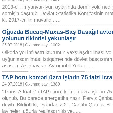
2018-cı ilin yanvar-iyun aylarında dəmir yolu nəqli
sərnişin daşınıb. Dövlət Statistika Komitəsinin mət
ki, 2017-ci ilin müvafiq......
Oğuzda Bucaq-Muxas-Baş Daşağıl avto
yolunun tikintisi yekunlaşır
25.07.2018 | Oxunma sayı: 1002
Ölkədə yol infrastrukturunun yaxşılaşdırılması və
uyğunlaşdırılması istiqamətində dövlət başçısının 
əsasən, Azərbaycan Avtomobil Yolları......
TAP boru kəməri üzrə işlərin 75 faizi icra
24.07.2018 | Oxunma sayı: 1380
“Trans-Adriatik” (TAP) boru kəməri üzrə işlərin 75 f
olunub. Bu barədə energetika naziri Pərviz Şahb
deyib. Bildirib ki, “Şahdəniz-2”, Cənubi Qafqaz 
layihələri uğurla reallaşdırılıb və......