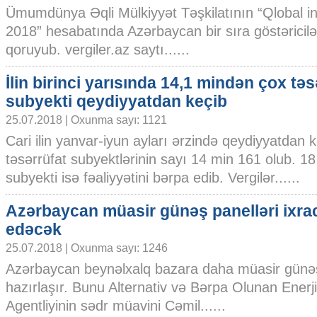
Ümumdünya Əqli Mülkiyyət Təşkilatının “Qlobal in
2018” hesabatında Azərbaycan bir sıra göstəricil
qoruyub. vergiler.az saytı......
İlin birinci yarısında 14,1 mindən çox təs
subyekti qeydiyyatdan keçib
25.07.2018 | Oxunma sayı: 1121
Cari ilin yanvar-iyun ayları ərzində qeydiyyatdan 
təsərrüfat subyektlərinin sayı 14 min 161 olub. 18
subyekti isə fəaliyyətini bərpa edib. Vergilər......
Azərbaycan müasir günəş panelləri ixra
edəcək
25.07.2018 | Oxunma sayı: 1246
Azərbaycan beynəlxalq bazara daha müasir günəş
hazırlaşır. Bunu Alternativ və Bərpa Olunan Enerj
Agentliyinin sədr müavini Cəmil......