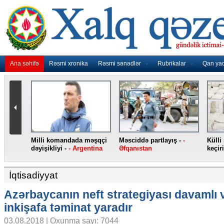
Ana səhifə
Rəsmi xronika
Rəsmi sənədlər
Rubrikalar
Qan ya
i qarət edilib -
-
Yeni “iPhone”
“Atletiko” Lemarı transf
smartfonları -
- ABŞ
edib -
- İspaniya
İqtisadiyyat
Azərbaycanın neft strategiyası davamlı 
inkişafa təminat yaradır
03.08.2018 | Oxunma sayı: 7044