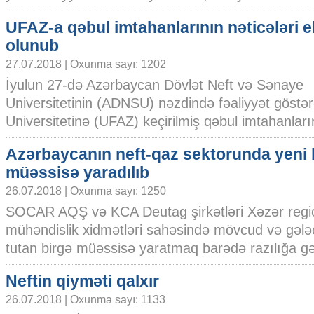
UFAZ-a qəbul imtahanlarının nəticələri e
olunub
27.07.2018 | Oxunma sayı: 1202
İyulun 27-də Azərbaycan Dövlət Neft və Sənaye
Universitetinin (ADNSU) nəzdində fəaliyyət göst
Universitetinə (UFAZ) keçirilmiş qəbul imtahanlarını
Azərbaycanın neft-qaz sektorunda yeni 
müəssisə yaradılıb
26.07.2018 | Oxunma sayı: 1250
SOCAR AQŞ və KCA Deutag şirkətləri Xəzər reg
mühəndislik xidmətləri sahəsində mövcud və gələ
tutan birgə müəssisə yaratmaq barədə razılığa gəld
Neftin qiyməti qalxır
26.07.2018 | Oxunma sayı: 1133