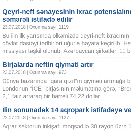
Qeyri-neft sənayesinin ixrac potensialı
səmərəli istifadə edilir
23.07.2018 | Oxunma sayı: 1119
Bu ilin ilk yarısında ölkəmizdə qeyri-neft ixracının
dövlət dəstəyi tədbirləri uğurla həyata keçirilib. 
missiyası təşkil olunub, Azərbaycan şirkətləri 11 be
Birjalarda neftin qiyməti artır
23.07.2018 | Oxunma sayı: 973
Dünya bazarında “qara qızıl”ın qiyməti artmağa b
Londonun “İCE” birjasının məlumatına görə, “Brent
2,1 faiz artaraq bir barreli 74,22 dollar......
İlin sonunadək 14 aqropark istifadəyə ve
23.07.2018 | Oxunma sayı: 1127
Aqrar sektorun inkişafı məqsədilə 30 rayon üzrə 