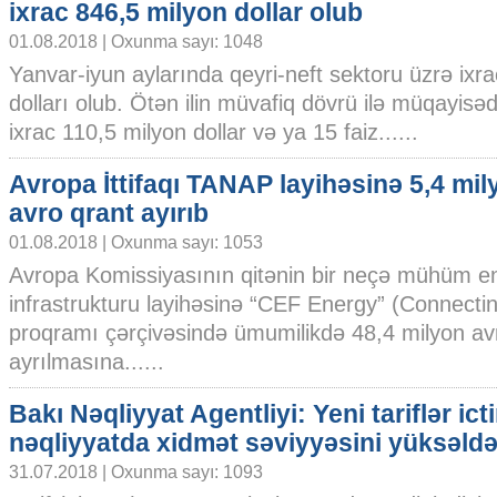
ixrac 846,5 milyon dollar olub
01.08.2018 | Oxunma sayı: 1048
Yanvar-iyun aylarında qeyri-neft sektoru üzrə ix
dolları olub. Ötən ilin müvafiq dövrü ilə müqayisə
ixrac 110,5 milyon dollar və ya 15 faiz......
Avropa İttifaqı TANAP layihəsinə 5,4 mil
avro qrant ayırıb
01.08.2018 | Oxunma sayı: 1053
Avropa Komissiyasının qitənin bir neçə mühüm en
infrastrukturu layihəsinə “CEF Energy” (Connectin
proqramı çərçivəsində ümumilikdə 48,4 milyon av
ayrılmasına......
Bakı Nəqliyyat Agentliyi: Yeni tariflər ict
nəqliyyatda xidmət səviyyəsini yüksəld
31.07.2018 | Oxunma sayı: 1093