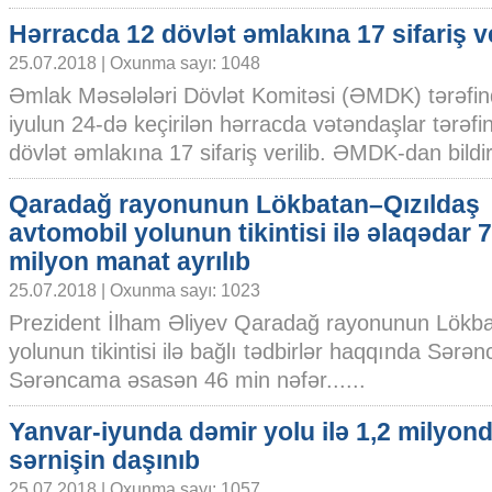
Hərracda 12 dövlət əmlakına 17 sifariş ve
25.07.2018 | Oxunma sayı: 1048
Əmlak Məsələləri Dövlət Komitəsi (ƏMDK) tərəfi
iyulun 24-də keçirilən hərracda vətəndaşlar tərəf
dövlət əmlakına 17 sifariş verilib. ƏMDK-dan bildirili
Qaradağ rayonunun Lökbatan–Qızıldaş
avtomobil yolunun tikintisi ilə əlaqədar 7
milyon manat ayrılıb
25.07.2018 | Oxunma sayı: 1023
Prezident İlham Əliyev Qaradağ rayonunun Lökba
yolunun tikintisi ilə bağlı tədbirlər haqqında Sərə
Sərəncama əsasən 46 min nəfər......
Yanvar-iyunda dəmir yolu ilə 1,2 milyon
sərnişin daşınıb
25.07.2018 | Oxunma sayı: 1057