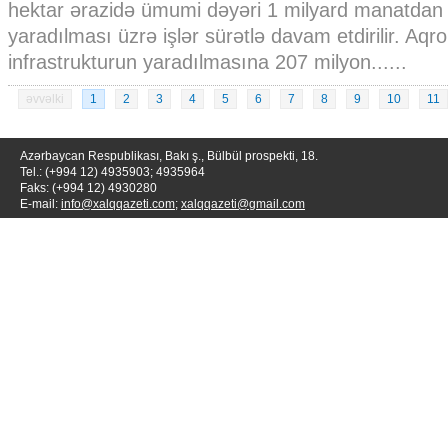
hektar ərazidə ümumi dəyəri 1 milyard manatdan 
yaradılması üzrə işlər sürətlə davam etdirilir. Aqr
infrastrukturun yaradılmasına 207 milyon......
əvvəlki
1
2
3
4
5
6
7
8
9
10
11
Azərbaycan Respublikası, Bakı ş., Bülbül prospekti, 18.
Tel.: (+994 12) 4935903; 4935964
Faks: (+994 12) 4930280
E-mail:
info@xalqqazeti.com
;
xalqqazeti@gmail.com