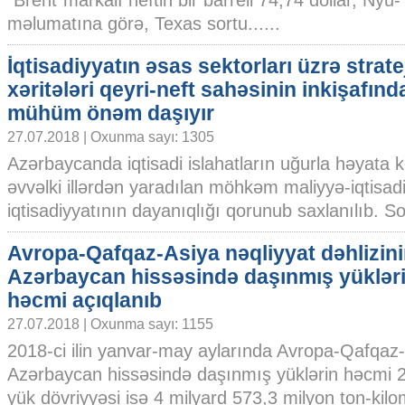
“Brent”markalı neftin bir barreli 74,74 dollar, Nyu
məlumatına görə, Texas sortu......
İqtisadiyyatın əsas sektorları üzrə stratej
xəritələri qeyri-neft sahəsinin inkişafınd
mühüm önəm daşıyır
27.07.2018 | Oxunma sayı: 1305
Azərbaycanda iqtisadi islahatların uğurla həyata 
əvvəlki illərdən yaradılan möhkəm maliyyə-iqtisad
iqtisadiyyatının dayanıqlığı qorunub saxlanılıb. Son
Avropa-Qafqaz-Asiya nəqliyyat dəhlizin
Azərbaycan hissəsində daşınmış yüklər
həcmi açıqlanıb
27.07.2018 | Oxunma sayı: 1155
2018-ci ilin yanvar-may aylarında Avropa-Qafqaz-A
Azərbaycan hissəsində daşınmış yüklərin həcmi 2
yük dövriyyəsi isə 4 milyard 573,3 milyon ton-kilom