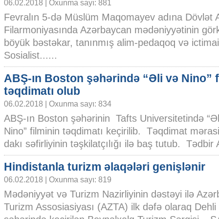
06.02.2018 | Oxunma sayı: 881
Fevralın 5-də Müslüm Maqomayev adına Dövlət 
Filarmoniyasında Azərbaycan mədəniyyətinin gör
böyük bəstəkar, tanınmış alim-pedaqoq və ictimai 
Sosialist......
ABŞ-ın Boston şəhərində “Əli və Nino” f
təqdimatı olub
06.02.2018 | Oxunma sayı: 834
ABŞ-ın Boston şəhərinin Tafts Universitetində “Əl
Nino” filminin təqdimatı keçirilib. Təqdimat mər
dakı səfirliyinin təşkilatçılığı ilə baş tutub. Tədbi
Hindistanla turizm əlaqələri genişlənir
06.02.2018 | Oxunma sayı: 819
Mədəniyyət və Turizm Nazirliyinin dəstəyi ilə Azə
Turizm Assosiasiyası (AZTA) ilk dəfə olaraq Dehli