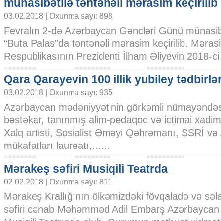
münasibətilə təntənəli mərasim keçirilib
03.02.2018 | Oxunma sayı: 898
Fevralın 2-də Azərbaycan Gəncləri Günü münasib
“Buta Palas”da təntənəli mərasim keçirilib. Mər
Respublikasının Prezidenti İlham Əliyevin 2018-ci il
Qara Qarayevin 100 illik yubiley tədbirlər
03.02.2018 | Oxunma sayı: 935
Azərbaycan mədəniyyətinin görkəmli nümayəndəs
bəstəkar, tanınmış alim-pedaqoq və ictimai xadi
Xalq artisti, Sosialist Əməyi Qəhrəmanı, SSRİ və
mükafatları laureatı,......
Mərakeş səfiri Musiqili Teatrda
02.02.2018 | Oxunma sayı: 811
Mərakeş Krallığının ölkəmizdəki fövqaladə və səla
səfiri cənab Məhəmməd Adil Embarş Azərbaycan 