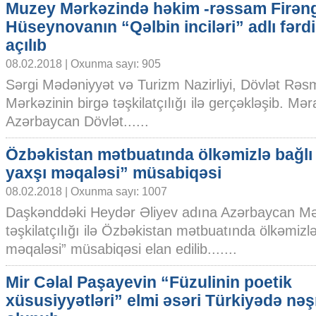
Muzey Mərkəzində həkim -rəssam Firən
Hüseynovanın “Qəlbin inciləri” adlı fərdi
açılıb
08.02.2018 | Oxunma sayı: 905
Sərgi Mədəniyyət və Turizm Nazirliyi, Dövlət Rə
Mərkəzinin birgə təşkilatçılığı ilə gerçəkləşib. 
Azərbaycan Dövlət......
Özbəkistan mətbuatında ölkəmizlə bağlı 
yaxşı məqaləsi” müsabiqəsi
08.02.2018 | Oxunma sayı: 1007
Daşkənddəki Heydər Əliyev adına Azərbaycan Mə
təşkilatçılığı ilə Özbəkistan mətbuatında ölkəmizlə
məqaləsi” müsabiqəsi elan edilib.......
Mir Cəlal Paşayevin “Füzulinin poetik
xüsusiyyətləri” elmi əsəri Türkiyədə nəş