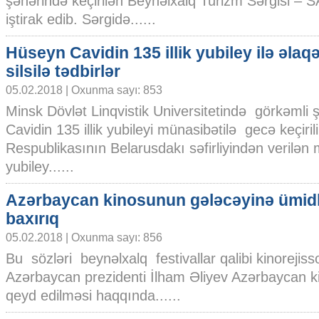
şəhərində keçirilən Beynəlxalq Turizm Sərgisi – 
iştirak edib. Sərgidə......
Hüseyn Cavidin 135 illik yubiley ilə əlaq
silsilə tədbirlər
05.02.2018 | Oxunma sayı: 853
Minsk Dövlət Linqvistik Universitetində görkəmli
Cavidin 135 illik yubileyi münasibətilə gecə keçiri
Respublikasının Belarusdakı səfirliyindən verilən
yubiley......
Azərbaycan kinosunun gələcəyinə ümid
baxırıq
05.02.2018 | Oxunma sayı: 856
Bu sözləri beynəlxalq festivallar qalibi kinorejis
Azərbaycan prezidenti İlham Əliyev Azərbaycan kin
qeyd edilməsi haqqında......