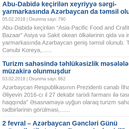
Abu-Dabidə keçirilən xeyriyyə sərgi-
yarmarkasında Azərbaycan da təmsil ol
05.02.2018 | Oxunma sayı: 790
Abu-Dabidə keçirilən “Asia-Pacific Food and Crafi
Bazaar” Asiya və Sakit okean ölkələrinin qida və 
yarmarkasında Azərbaycan geniş təmsil olunub. T
Cənubi Koreya,......
Turizm sahəsində təhlükəsizlik məsələlə
müzakirə olunmuşdur
03.02.2018 | Oxunma sayı: 862
Azərbaycan Respublikasının Prezidenti cənab İl
Əliyevin 2016-cı il 27 dekabr tarixli fərmanı ilə tə
haqqında” Əsasnaməyə uyğun olaraq turizm sahəs
tədbirlərinin görülməsi,......
2 fevral – Azərbaycan Gəncləri Günü