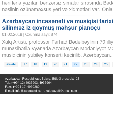
həriflərlə yazılan bənzərsiz simalar sırasında Bədə
nəslinin özünəməxsus yeri və xidmətləri var. Onları
Azərbaycan incəsənəti və musiqisi tarix
silinməz iz qoymuş məhşur pianoçu
01.02.2018 | Oxunma sayı: 874
Xalq Artisti, professor Fərhad Bədəlbəylinin 70 illiy
münasibətilə Vyanada Azərbaycan Mədəniyyət Mə
musiqiçinin yubiley konserti keçirilib. Azərbaycan...
əvvəlki
17
18
19
20
21
22
23
24
25
Azərbaycan Respublikası, Bakı ş., Bülbül prospekti, 18.
Tel.: (+994 12) 4935903; 4935964
Faks: (+994 12) 4930280
E-mail:
info@xalqqazeti.com
;
xalqqazeti@gmail.com