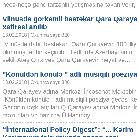
neçə-neçə gənc tarzənin yetişməsinə təkan verir, o
Vilnüsdə görkəmli bəstəkar Qara Qaray
xatirəsi anılıb
13.02.2018 | Oxunma sayı: 820
Vilnüsdə dahi bəstəkar Qara Qarayevin 100 illi
olunmuş tədbir keçirilib. Tədbirdə Azərbaycanın L
vəkili Atəş Qırxıyev Qara Qarayevin həyat və......
"Könüldən könülə " adlı musiqili poeziy
13.02.2018 | Oxunma sayı: 880
Qara Qarayev adına Mərkəzi İncəsənət Məktəbi
"Könüldən könülə " adlı musiqili poeziya gecəsi keçi
Gecənin təşkilatçıları Q.Qarayev adına Mərkəzi 
məzunları və hazırda Ü.Hacıbəyli......
“İnternational Policy Digest”: “... Kərim