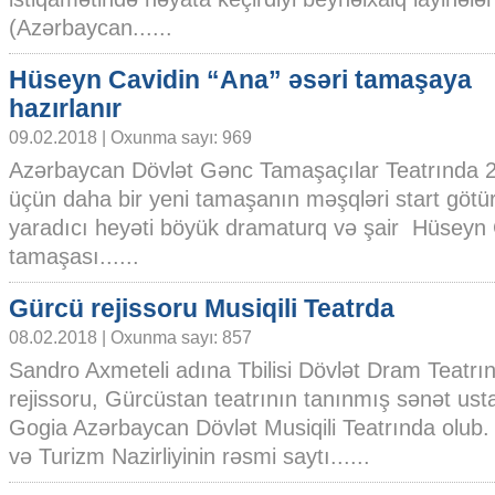
(Azərbaycan......
Hüseyn Cavidin “Ana” əsəri tamaşaya
hazırlanır
09.02.2018 | Oxunma sayı: 969
Azərbaycan Dövlət Gənc Tamaşaçılar Teatrında 2
üçün daha bir yeni tamaşanın məşqləri start götür
yaradıcı heyəti böyük dramaturq və şair Hüseyn 
tamaşası......
Gürcü rejissoru Musiqili Teatrda
08.02.2018 | Oxunma sayı: 857
Sandro Axmeteli adına Tbilisi Dövlət Dram Teatrı
rejissoru, Gürcüstan teatrının tanınmış sənət ustas
Gogia Azərbaycan Dövlət Musiqili Teatrında olub
və Turizm Nazirliyinin rəsmi saytı......