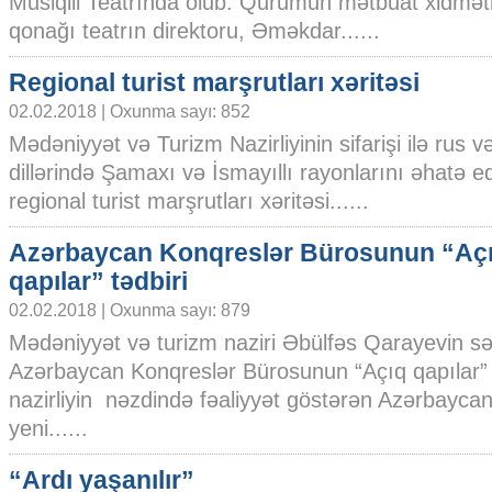
Musiqili Teatrında olub. Qurumun mətbuat xidmətin
qonağı teatrın direktoru, Əməkdar......
Regional turist marşrutları xəritəsi
02.02.2018 | Oxunma sayı: 852
Mədəniyyət və Turizm Nazirliyinin sifarişi ilə rus və 
dillərində Şamaxı və İsmayıllı rayonlarını əhatə 
regional turist marşrutları xəritəsi......
Azərbaycan Konqreslər Bürosunun “Aç
qapılar” tədbiri
02.02.2018 | Oxunma sayı: 879
Mədəniyyət və turizm naziri Əbülfəs Qarayevin sədr
Azərbaycan Konqreslər Bürosunun “Açıq qapılar” tə
nazirliyin nəzdində fəaliyyət göstərən Azərbayc
yeni......
“Ardı yaşanılır”