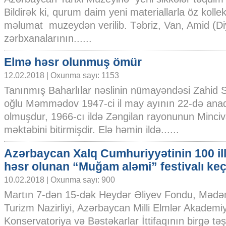
Bildirək ki, qurum daim yeni materiallarla öz kollek
məlumat muzeydən verilib. Təbriz, Van, Amid (Di
zərbxanalarının......
Elmə həsr olunmuş ömür
12.02.2018 | Oxunma sayı: 1153
Tanınmış Baharlılar nəslinin nümayəndəsi Zahid S
oğlu Məmmədov 1947-ci il may ayının 22-də ana
olmuşdur, 1966-cı ildə Zəngilan rayonunun Minciv
məktəbini bitirmişdir. Elə həmin ildə......
Azərbaycan Xalq Cumhuriyyətinin 100 ill
həsr olunan “Muğam aləmi” festivalı keç
10.02.2018 | Oxunma sayı: 900
Martın 7-dən 15-dək Heydər Əliyev Fondu, Mədən
Turizm Nazirliyi, Azərbaycan Milli Elmlər Akademi
Konservatoriya və Bəstəkarlar İttifaqının birgə təş