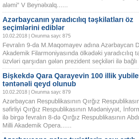
aləmi” V Beynəlxalq......
Azərbaycanın yaradıcılıq təşkilatları öz
seçimlərini ediblər
10.02.2018 | Oxunma sayı: 875
Fevralın 9-da M.Maqomayev adına Azərbaycan D
Akademik Filarmoniyasında ölkədəki yaradıcılıq təş
üzvləri qarşıdan gələn prezident seçkiləri ilə bağlı t
Bişkekdə Qara Qarayevin 100 illik yubile
təntənəli qeyd olunub
10.02.2018 | Oxunma sayı: 879
Azərbaycan Respublikasının Qırğız Respublikası
səfirliyi Qırğız Respublikasının Mədəniyyət, İnfor
ilə birgə fevralın 8-də Qırğız Respublikasının Ab
Milli Akademik Opera......