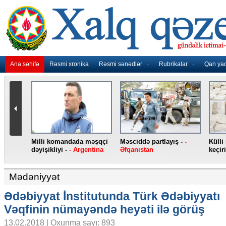
Ana səhifə
Rəsmi xronika
Rəsmi sənədlər
Rubrikalar
Qan ya
ilib -
-
Yeni “iPhone”
“Atletiko” Lemarı transfer
İqam
smartfonları -
- ABŞ
edib -
- İspaniya
köçür
Mədəniyyət
Ədəbiyyat İnstitutunda Türk Ədəbiyyatı
Vəqfinin nümayəndə heyəti ilə görüş
13.02.2018 | Oxunma sayı: 893