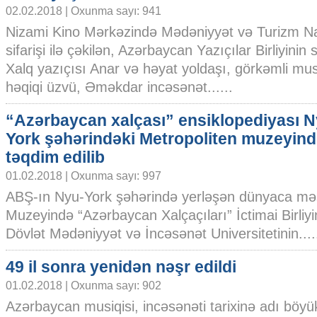
02.02.2018 | Oxunma sayı: 941
Nizami Kino Mərkəzində Mədəniyyət və Turizm Naz
sifarişi ilə çəkilən, Azərbaycan Yazıçılar Birliyinin s
Xalq yazıçısı Anar və həyat yoldaşı, görkəmli mu
həqiqi üzvü, Əməkdar incəsənət......
“Azərbaycan xalçası” ensiklopediyası N
York şəhərindəki Metropoliten muzeyin
təqdim edilib
01.02.2018 | Oxunma sayı: 997
ABŞ-ın Nyu-York şəhərində yerləşən dünyaca mə
Muzeyində “Azərbaycan Xalçaçıları” İctimai Birliy
Dövlət Mədəniyyət və İncəsənət Universitetinin....
49 il sonra yenidən nəşr edildi
01.02.2018 | Oxunma sayı: 902
Azərbaycan musiqisi, incəsənəti tarixinə adı böyü