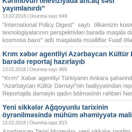
Kərimovun televiziyada ancaq səsi
yayımlanırdı”
13.02.2018 | Oxunma sayı: 849
“İnternational Policy Digest” saytı ölkəmizin ko
texnologiyalarının perspektivləri barədə məqalə 
kosmosa baxır” adlı məqalədə müəlliflər Fuad Ələ
Krım xəbər agentliyi Azərbaycan Kültür
barədə reportaj hazırlayıb
13.02.2018 | Oxunma sayı: 865
“Krım” Xəbər agentliyi Türkiyənin Ankara şəhərin
“Azərbaycan Kültür Dərnəyi”nin fəaliyyətindən repo
Reportajda dərnəyin qadın bölməsinin rəhbəri Nəsr
Yeni sikkələr Ağqoyunlu tarixinin
öyrənilməsində mühüm əhəmiyyətə mali
12.02.2018 | Oxunma sayı: 815
Azərbaycan Tarixi Muzeyinə yeni sikkələr təqdim