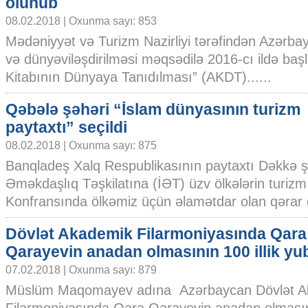
olunub
08.02.2018 | Oxunma sayı: 853
Mədəniyyət və Turizm Nazirliyi tərəfindən Azərbay
və dünyəviləşdirilməsi məqsədilə 2016-cı ildə ba
Kitabının Dünyaya Tanıdılması” (AKDT)......
Qəbələ şəhəri “İslam dünyasının turizm
paytaxtı” seçildi
08.02.2018 | Oxunma sayı: 875
Banqladeş Xalq Respublikasının paytaxtı Dəkkə şə
Əməkdaşlıq Təşkilatına (İƏT) üzv ölkələrin turizm 
Konfransında ölkəmiz üçün əlamətdar olan qərar qə
Dövlət Akademik Filarmoniyasında Qara
Qarayevin anadan olmasının 100 illik yub
07.02.2018 | Oxunma sayı: 879
Müslüm Maqomayev adına Azərbaycan Dövlət A