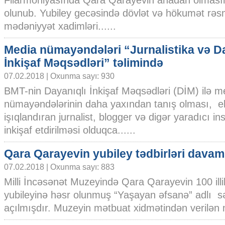
Filarmoniyasında Qara Qarayevin anadan olmasının
olunub. Yubiley gecəsində dövlət və hökumət rəsm
mədəniyyət xadimləri......
Media nümayəndələri “Jurnalistika və D
İnkişaf Məqsədləri” təlimində
07.02.2018 | Oxunma sayı: 930
BMT-nin Dayanıqlı İnkişaf Məqsədləri (DİM) ilə m
nümayəndələrinin daha yaxından tanış olması, e
işıqlandıran jurnalist, blogger və digər yaradıcı i
inkişaf etdirilməsi olduqca......
Qara Qarayevin yubiley tədbirləri davam
07.02.2018 | Oxunma sayı: 883
Milli İncəsənət Muzeyində Qara Qarayevin 100 illi
yubileyinə həsr olunmuş “Yaşayan əfsanə” adlı s
açılmışdır. Muzeyin mətbuat xidmətindən verilən 