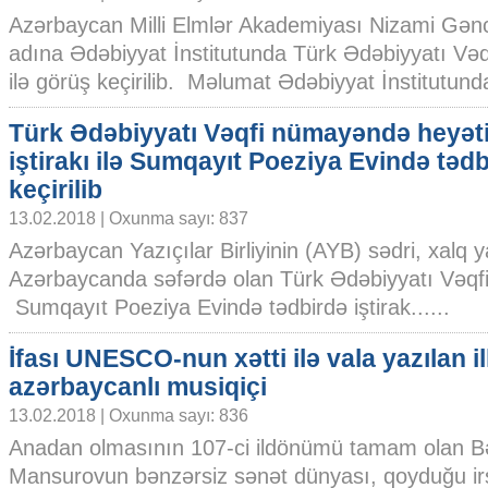
Azərbaycan Milli Elmlər Akademiyası Nizami Gən
adına Ədəbiyyat İnstitutunda Türk Ədəbiyyatı Və
ilə görüş keçirilib. Məlumat Ədəbiyyat İnstitutunda
Türk Ədəbiyyatı Vəqfi nümayəndə heyət
iştirakı ilə Sumqayıt Poeziya Evində tədb
keçirilib
13.02.2018 | Oxunma sayı: 837
Azərbaycan Yazıçılar Birliyinin (AYB) sədri, xalq y
Azərbaycanda səfərdə olan Türk Ədəbiyyatı Vəqf
Sumqayıt Poeziya Evində tədbirdə iştirak......
İfası UNESCO-nun xətti ilə vala yazılan i
azərbaycanlı musiqiçi
13.02.2018 | Oxunma sayı: 836
Anadan olmasının 107-ci ildönümü tamam olan 
Mansurovun bənzərsiz sənət dünyası, qoyduğu ir