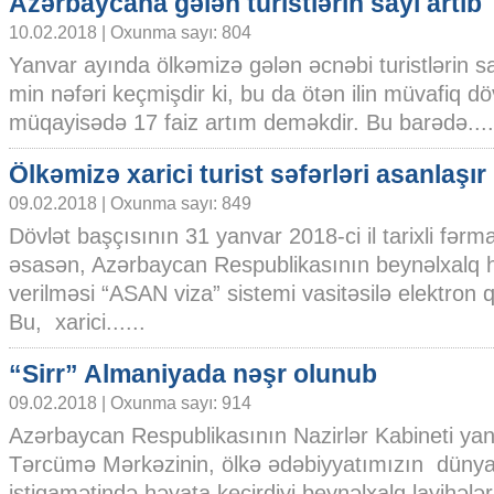
Azərbaycana gələn turistlərin sayı artıb
10.02.2018 | Oxunma sayı: 804
Yanvar ayında ölkəmizə gələn əcnəbi turistlərin s
min nəfəri keçmişdir ki, bu da ötən ilin müvafiq dö
müqayisədə 17 faiz artım deməkdir. Bu barədə....
Ölkəmizə xarici turist səfərləri asanlaşır
09.02.2018 | Oxunma sayı: 849
Dövlət başçısının 31 yanvar 2018-ci il tarixli fərm
əsasən, Azərbaycan Respublikasının beynəlxalq h
verilməsi “ASAN viza” sistemi vasitəsilə elektron q
Bu, xarici......
“Sirr” Almaniyada nəşr olunub
09.02.2018 | Oxunma sayı: 914
Azərbaycan Respublikasının Nazirlər Kabineti ya
Tərcümə Mərkəzinin, ölkə ədəbiyyatımızın dünyad
istiqamətində həyata keçirdiyi beynəlxalq layihələr