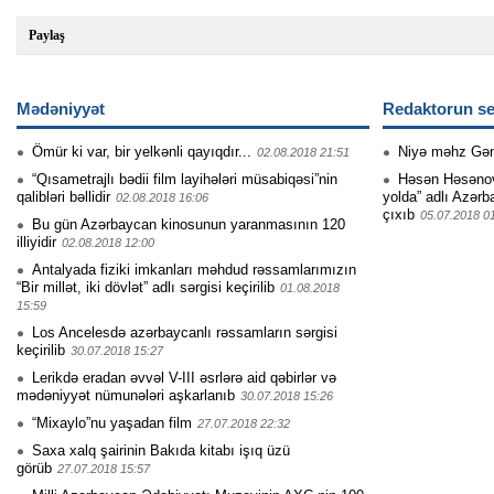
Paylaş
Mədəniyyət
Redaktorun se
Ömür ki var, bir yelkənli qayıqdır...
Niyə məhz Gə
02.08.2018 21:51
“Qısametrajlı bədii film layihələri müsabiqəsi”nin
Həsən Həsənovu
qalibləri bəllidir
yolda” adlı Azərb
02.08.2018 16:06
çıxıb
05.07.2018 0
Bu gün Azərbaycan kinosunun yaranmasının 120
illiyidir
02.08.2018 12:00
Antalyada fiziki imkanları məhdud rəssamlarımızın
“Bir millət, iki dövlət” adlı sərgisi keçirilib
01.08.2018
15:59
Los Ancelesdə azərbaycanlı rəssamların sərgisi
keçirilib
30.07.2018 15:27
Lerikdə eradan əvvəl V-III əsrlərə aid qəbirlər və
mədəniyyət nümunələri aşkarlanıb
30.07.2018 15:26
“Mixaylo”nu yaşadan film
27.07.2018 22:32
Saxa xalq şairinin Bakıda kitabı işıq üzü
görüb
27.07.2018 15:57