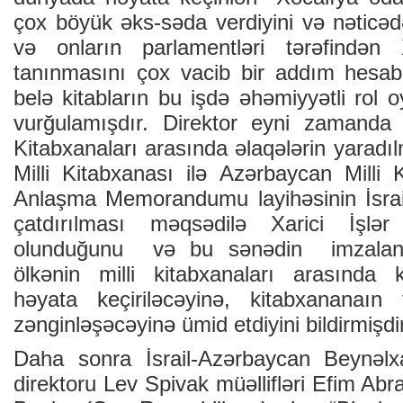
çox böyük əks-səda verdiyini və nəticəd
və onların parlamentləri tərəfindən 
tanınmasını çox vacib bir addım hesab e
belə kitabların bu işdə əhəmiyyətli rol 
vurğulamışdır. Direktor eyni zamanda h
Kitabxanaları arasında əlaqələrin yaradıl
Milli Kitabxanası ilə Azərbaycan Milli 
Anlaşma Memorandumu layihəsinin İsrail
çatdırılması məqsədilə Xarici İşlər
olunduğunu və bu sənədin imzalanm
ölkənin milli kitabxanaları arasında k
həyata keçiriləcəyinə, kitabxananaı
zənginləşəcəyinə ümid etdiyini bildirmişd
Daha sonra İsrail-Azərbaycan Beynəlxa
direktoru Lev Spivak müəllifləri Efim Abr