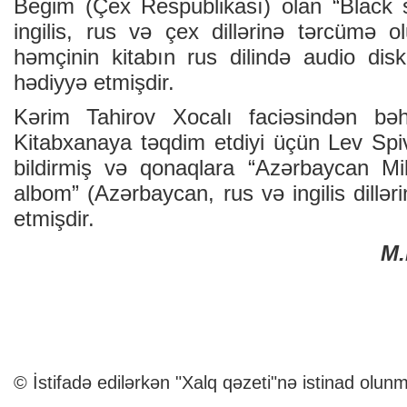
Begim (Çex Respublikası) olan “Black 
ingilis, rus və çex dillərinə tərcümə o
həmçinin kitabın rus dilində audio disk
hədiyyə etmişdir.
Kərim Tahirov Xocalı faciəsindən bəh
Kitabxanaya təqdim etdiyi üçün Lev Sp
bildirmiş və qonaqlara “Azərbaycan Mil
albom” (Azərbaycan, rus və ingilis dillər
etmişdir.
M
© İstifadə edilərkən "Xalq qəzeti"nə istinad olunm