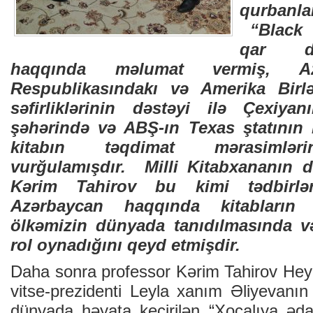
qurbanla
“Black 
qar da
haqqında məlumat vermiş, Az
Respublikasındakı və Amerika Birlə
səfirliklərinin dəstəyi ilə Çexiya
şəhərində və ABŞ-ın Texas ştatının
kitabın təqdimat mərasimlərin
vurğulamışdır. Milli Kitabxananın d
Kərim Tahirov bu kimi tədbirləri
Azərbaycan haqqında kitabların
ölkəmizin dünyada tanıdılmasında v
rol oynadığını qeyd etmişdir.
Daha sonra professor Kərim Tahirov He
vitse-prezidenti Leyla xanım Əliyevanın
dünyada həyata keçirilən “Xocalıya əda