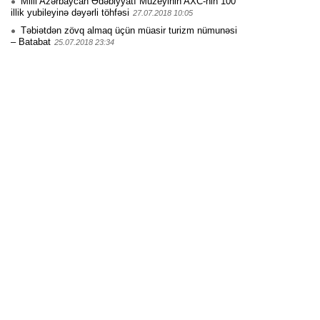
Milli Azərbaycan Ədəbiyyatı Muzeyinin AXC-nin 100
illik yubileyinə dəyərli töhfəsi
27.07.2018 10:05
Təbiətdən zövq almaq üçün müasir turizm nümunəsi
– Batabat
25.07.2018 23:34