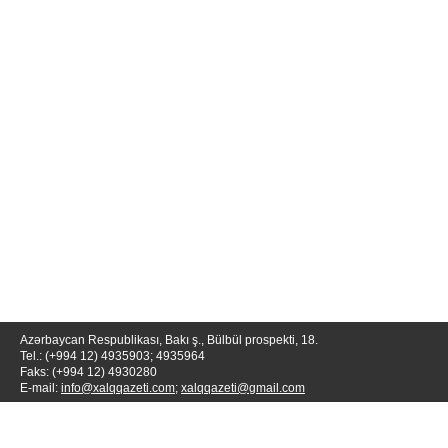
Azərbaycan Respublikası, Bakı ş., Bülbül prospekti, 18.
Tel.: (+994 12) 4935903; 4935964
Faks: (+994 12) 4930280
E-mail:
info@xalqqazeti.com
;
xalqqazeti@gmail.com