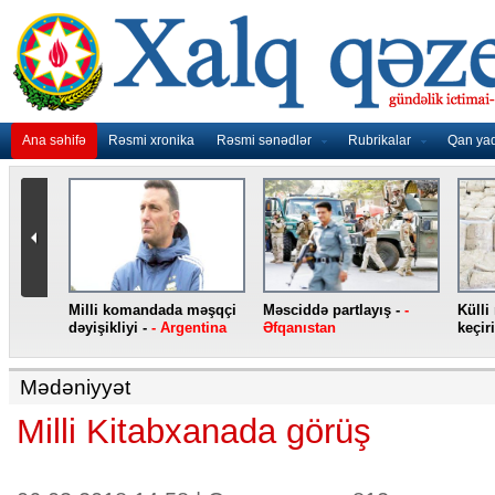
Ana səhifə
Rəsmi xronika
Rəsmi sənədlər
Rubrikalar
Qan ya
nidən
Milli komandada məşqçi
Məsciddə partlayış -
-
Külli
nqo
dəyişikliyi -
- Argentina
Əfqanıstan
keçiri
Mədəniyyət
Milli Kitabxanada görüş