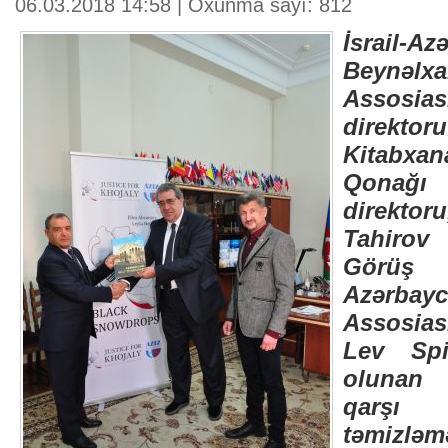
06.03.2018 14:58 | Oxunma sayı: 812
İsrail-Az
Beynəlxa
Assosia
direktor
Kitabx
Qonağı M
direktor
Tahirov
Görüş 
Azərba
Assosias
Lev Spi
olunan 
qarşı 
təmizl