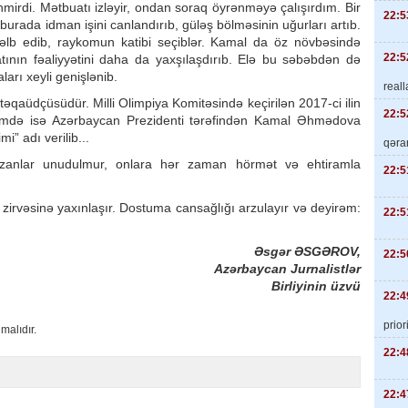
inmirdi. Mətbuatı izləyir, ondan soraq öyrənməyə çalışırdım. Bir
22:5
burada idman işini canlandırıb, güləş bölməsinin uğurları artıb.
lb edib, raykomun katibi seçiblər. Kamal da öz növbəsində
22:5
latının fəaliyyətini daha da yaxşılaşdırıb. Elə bu səbəbdən də
ları xeyli genişlənib.
real
 təqaüdçüsüdür. Milli Olimpiya Komitəsində keçirilən 2017-ci ilin
22:5
imdə isə Azərbaycan Prezidenti tərəfindən Kamal Əhmədova
” adı verilib...
qəra
 yazanlar unudulmur, onlara hər zaman hörmət və ehtiramla
22:5
vəsinə yaxınlaşır. Dostuma cansağlığı arzulayır və deyirəm:
22:5
Əsgər ƏSGƏROV,
22:5
Azərbaycan Jurnalistlər
Birliyinin üzvü
22:4
priori
malıdır.
22:4
22:4