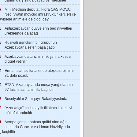
qanun qarşısında cavab verməlidirlər”
7
Milli Məclisin deputatı Flora QASIMOVA:
Nəqliyyatın mövcud infrastruktur xərcləri ilə
yisədə artım elə də ciddi deyil
6
Antiazərbaycan qüvvələrin bəd niyyətləri
ürəklərində qalacaq
5
Rusiyalı gənclərin bir qrupunun
Azərbaycana səfəri başa çatıb
5
Azərbaycanda turizmin inkişafına xüsusi
diqqət yetirilir
4
Ermənistan sutka ərzində atəşkəs rejimini
81 dəfə pozub
4
ETSN: Azərbaycanda meşə yanğınlarının
97 faizi insan amili ilə bağlıdır
3
Bosniyalılar Sumqayıt Bələdiyyəsində
2
“Azərxalça”nın İsmayıllı filialının kollektivi
mükafatlandırılıb
1
Avropa çempionatının qalibi olan ağır
atletlərlə Gənclər və İdman Nazirliyində
 keçirilib