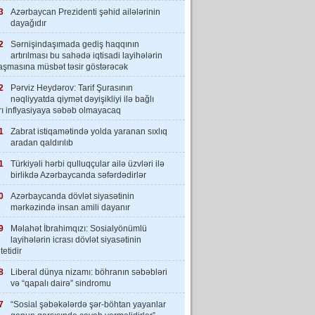
3
Azərbaycan Prezidenti şəhid ailələrinin
dayağıdır
2
Sərnişindaşımada gediş haqqının
artırılması bu sahədə iqtisadi layihələrin
laşmasına müsbət təsir göstərəcək
2
Pərviz Heydərov: Tarif Şurasının
nəqliyyatda qiymət dəyişikliyi ilə bağlı
rı inflyasiyaya səbəb olmayacaq
1
Zabrat istiqamətində yolda yaranan sıxlıq
aradan qaldırılıb
1
Türkiyəli hərbi qulluqçular ailə üzvləri ilə
birlikdə Azərbaycanda səfərdədirlər
0
Azərbaycanda dövlət siyasətinin
mərkəzində insan amili dayanır
9
Məlahət İbrahimqızı: Sosialyönümlü
layihələrin icrası dövlət siyasətinin
tetidir
8
Liberal dünya nizamı: böhranın səbəbləri
və “qapalı dairə” sindromu
7
“Sosial şəbəkələrdə şər-böhtan yayanlar