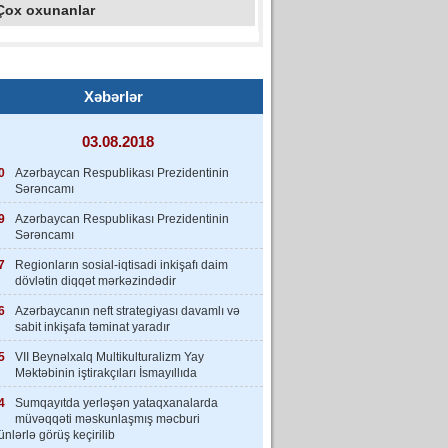
Çox oxunanlar
Xəbərlər
03.08.2018
0
Azərbaycan Respublikası Prezidentinin
Sərəncamı
9
Azərbaycan Respublikası Prezidentinin
Sərəncamı
7
Regionların sosial-iqtisadi inkişafı daim
dövlətin diqqət mərkəzindədir
6
Azərbaycanın neft strategiyası davamlı və
sabit inkişafa təminat yaradır
5
VII Beynəlxalq Multikulturalizm Yay
Məktəbinin iştirakçıları İsmayıllıda
4
Sumqayıtda yerləşən yataqxanalarda
müvəqqəti məskunlaşmış məcburi
nlərlə görüş keçirilib