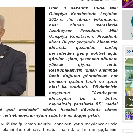
Ötən il dekabrın 18-də Milli
Olimpiya Komitəsində keçirilən
2017-ci ilin idman yekunlarına
həsr olunan mərasimdə
Azərbaycan Prezidenti, Milli
Olimpiya Komitəsinin Prezidenti
İlham Əliyev çıxışında ölkəmizdə
idmanda qazanılan parlaq
nəticələrdən geniş söhbət açdı,
görülən işlərə, qazanılan uğurlara
yüksək qiymət verdi.
Respublikamızın idman aləmində
fərəh doğuran göstəriciləri hər
birimizin qəlbini fərəh və qürur
hissi ilə doldurdu. Dövlətimizin
başçısının “Azərbaycan
idmançıları bu il bütün
I A
I A
beynəlxalq yarışlarda 851 medal
xat
müd
si qızıl medaldır” sözləri hesabat dövründə idman
ər fəth etmələrinin əyani sübutu kimi diqqət çəkdi.
vurğuladığı idman uğurları gənclərin yarış meydançalarında
mələrini ifadə etməklə bərabər, həm də onların məşqçilərinin,