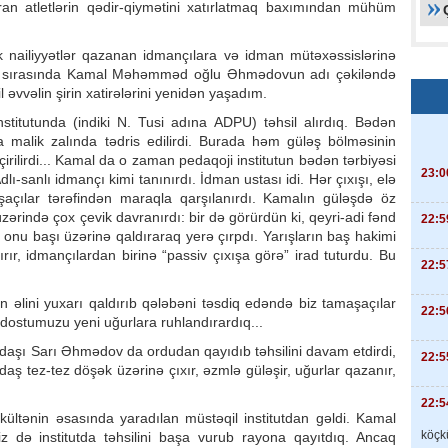
ran atletlərin qədir-qiymətini xatırlatmaq baxımından mühüm
 nailiyyətlər qazanan idmançılara və idman mütəxəssislərinə
ar sırasında Kamal Məhəmməd oğlu Əhmədovun adı çəkiləndə
 əvvəlin şirin xatirələrini yenidən yaşadım.
İnstitutunda (indiki N. Tusi adına ADPU) təhsil alırdıq. Bədən
ara malik zalında tədris edilirdi. Burada həm güləş bölməsinin
irilirdi... Kamal da o zaman pedaqoji institutun bədən tərbiyəsi
23:0
ı-sanlı idmançı kimi tanınırdı. İdman ustası idi. Hər çıxışı, elə
açılar tərəfindən maraqla qarşılanırdı. Kamalın güləşdə öz
üzərində çox çevik davranırdı: bir də görürdün ki, qeyri-adi fənd
22:5
 onu başı üzərinə qaldıraraq yerə çırpdı. Yarışların baş hakimi
dırır, idmançılardan birinə “passiv çıxışa görə” irad tuturdu. Bu
22:5
 əlini yuxarı qaldırıb qələbəni təsdiq edəndə biz tamaşaçılar
22:5
, dostumuzu yeni uğurlara ruhlandırardıq...
rdaşı Sarı Əhmədov da ordudan qayıdıb təhsilini davam etdirdi,
22:5
rdaş tez-tez döşək üzərinə çıxır, əzmlə güləşir, uğurlar qazanır,
22:5
kültənin əsasında yaradılan müstəqil institutdan gəldi. Kamal
köçkü
Biz də institutda təhsilini başa vurub rayona qayıtdıq. Ancaq