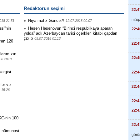
Redaktorun seçimi
22:4
müqa
Niyə məhz Gəncə?!
018 21:51
12.07.2018 00:07
əsi”nin
Həsən Həsənovun “Birinci respublikaya aparan
22:4
yolda” adlı Azərbaycan tarixi oçerkləri kitabı çapdan
çıxıb
05.07.2018 01:13
nın 120
22:4
larımızın
22:4
08.2018
ərgisi
22:4
rlər və
22:4
 15:26
22:4
22:4
XC-nin 100
22:4
m nümunəsi
görüş