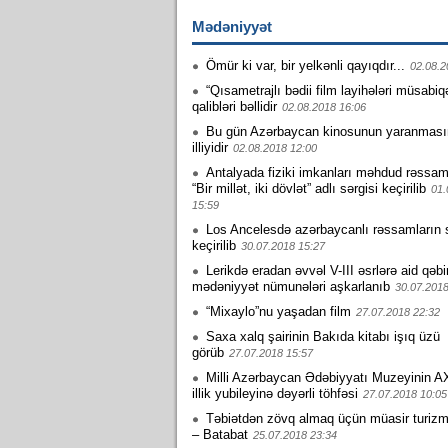
Mədəniyyət
Ömür ki var, bir yelkənli qayıqdır...
02.08.2
“Qısametrajlı bədii film layihələri müsabiq
qalibləri bəllidir
02.08.2018 16:06
Bu gün Azərbaycan kinosunun yaranması
illiyidir
02.08.2018 12:00
Antalyada fiziki imkanları məhdud rəssam
“Bir millət, iki dövlət” adlı sərgisi keçirilib
01.
15:59
Los Ancelesdə azərbaycanlı rəssamların s
keçirilib
30.07.2018 15:27
Lerikdə eradan əvvəl V-III əsrlərə aid qəbi
mədəniyyət nümunələri aşkarlanıb
30.07.2018
“Mixaylo”nu yaşadan film
27.07.2018 22:32
Saxa xalq şairinin Bakıda kitabı işıq üzü
görüb
27.07.2018 15:57
Milli Azərbaycan Ədəbiyyatı Muzeyinin A
illik yubileyinə dəyərli töhfəsi
27.07.2018 10:05
Təbiətdən zövq almaq üçün müasir turiz
– Batabat
25.07.2018 23:34