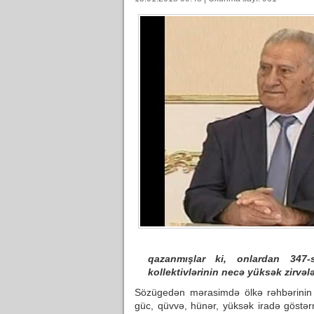
qazanmışlar ki, onlardan 347-
kollektivlərinin necə yüksək zirvəl
Sözügedən mərasimdə ölkə rəhbərinin 
güc, qüvvə, hünər, yüksək iradə göstər