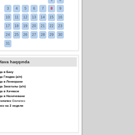
3
4
5
6
7
8
9
10
11
12
13
14
15
16
17
18
19
20
21
22
23
24
25
26
27
28
29
30
31
Hava haqqında
да в Баку
да Гянджа (а/п)
да в Ленкорани
да Закаталы (а/п)
да в Хачмазе
да в Нахичевани
Gismeteo
ноз на 2 недели