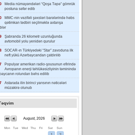
0
Media nümayəndələri “Qoşa Təpə” gömrük
postuna səfər edib
0
MMC-nin vəzifəli şəxsləri barələrində həbs
qətimkan tədbiri seçilməklə axtarışa
iblər
9
Şabranda 26 kilometr uzunluğunda
avtomobil yolu yenidən qurulur
8
SOCAR-ın Türkiyədəki “Star” zavoduna ilk
neft yükü Azərbaycandan çatdırılıb
7
Populyar amerikan radio-şousunun efirində
Avropanın enerji təhlükəsizliyinin təminində
baycanın rolundan bəhs edilib
7
Astarada ilin birinci yarısının nəticələri
müzakirə olunub
Təqvim
August, 2026
Mon
Tue
Wed
Thu
Fri
Sat
Sun
1
2