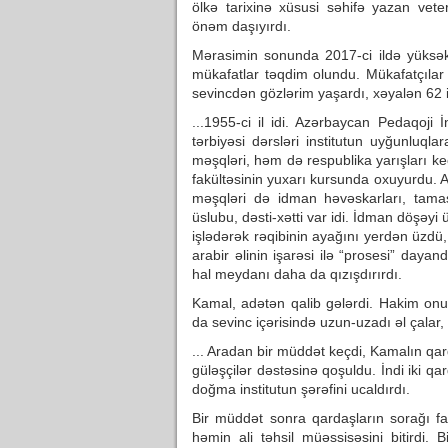
ölkə tarixinə xüsusi səhifə yazan vete
önəm daşıyırdı.
Mərasimin sonunda 2017-ci ildə yüksək
mükafatlar təqdim olundu. Mükafatçıl
sevincdən gözlərim yaşardı, xəyalən 62 il
...1955-ci il idi. Azərbaycan Pedaqoji 
tərbiyəsi dərsləri institutun uyğunluql
məşqləri, həm də respublika yarışları keç
fakültəsinin yuxarı kursunda oxuyurdu. Adl
məşqləri də idman həvəskarları, tamaş
üslubu, dəsti-xətti var idi. İdman döşəyi 
işlədərək rəqibinin ayağını yerdən üzdü,
arabir əlinin işarəsi ilə “prosesi” dayan
hal meydanı daha da qızışdırırdı.
Kamal, adətən qalib gələrdi. Hakim onun
da sevinc içərisində uzun-uzadı əl çalar
... Aradan bir müddət keçdi, Kamalın qa
güləşçilər dəstəsinə qoşuldu. İndi iki qa
doğma institutun şərəfini ucaldırdı.
Bir müddət sonra qardaşların sorağı fa
həmin ali təhsil müəssisəsini bitirdi. 