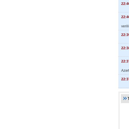
22:4
22:4
veril
22:3
22:3
22:3
Azər
22:3