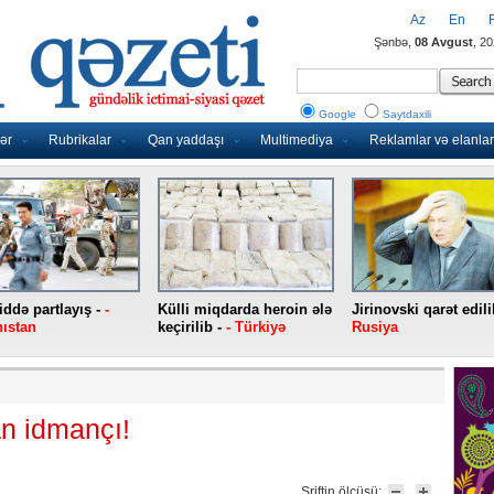
Az
En
Şənbə,
08 Avgust
, 2
Google
Saytdaxili
ər
Rubrikalar
Qan yaddaşı
Multimediya
Reklamlar və elanlar
ddə partlayış -
-
Külli miqdarda heroin ələ
Jirinovski qarət edili
ıstan
keçirilib -
- Türkiyə
Rusiya
n idmançı!
Şriftin ölçüsü: