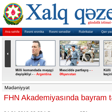
Ana səhifə
Rəsmi xronika
Rəsmi sənədlər
Rubrikalar
Qan ya
nidən
Milli komandada məşqçi
Məsciddə partlayış -
-
Külli
nqo
dəyişikliyi -
- Argentina
Əfqanıstan
keçiri
Mədəniyyət
FHN Akademiyasında bayram tə