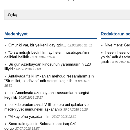
Paylaş
Mədəniyyət
Redaktorun se
Ömür ki var, bir yelkənli qayıqdır...
Niyə məhz Gə
02.08.2018 21:51
“Qısametrajlı bədii film layihələri müsabiqəsi”nin
Həsən Həsənovu
qalibləri bəllidir
yolda” adlı Azərb
02.08.2018 16:06
çıxıb
05.07.2018 0
Bu gün Azərbaycan kinosunun yaranmasının 120
illiyidir
02.08.2018 12:00
Antalyada fiziki imkanları məhdud rəssamlarımızın
“Bir millət, iki dövlət” adlı sərgisi keçirilib
01.08.2018
15:59
Los Ancelesdə azərbaycanlı rəssamların sərgisi
keçirilib
30.07.2018 15:27
Lerikdə eradan əvvəl V-III əsrlərə aid qəbirlər və
mədəniyyət nümunələri aşkarlanıb
30.07.2018 15:26
“Mixaylo”nu yaşadan film
27.07.2018 22:32
Saxa xalq şairinin Bakıda kitabı işıq üzü
görüb
27.07.2018 15:57