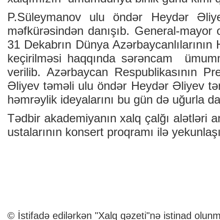
P.Süleymanov ulu öndər Heydər Əliye
məfkürəsindən danışıb. General-mayor o
31 Dekabrın Dünya Azərbaycanlılarının 
keçirilməsi haqqında sərəncam ümummil
verilib. Azərbaycan Respublikasının Pr
Əliyev təməli ulu öndər Heydər Əliyev tər
həmrəylik ideyalarını bu gün də uğurla da
Tədbir akademiyanın xalq çalğı alətləri 
ustalarının konsert proqramı ilə yekunlaş
© İstifadə edilərkən "Xalq qəzeti"nə istinad olunm