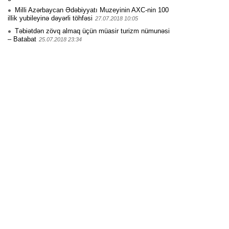
Milli Azərbaycan Ədəbiyyatı Muzeyinin AXC-nin 100
illik yubileyinə dəyərli töhfəsi
27.07.2018 10:05
Təbiətdən zövq almaq üçün müasir turizm nümunəsi
– Batabat
25.07.2018 23:34