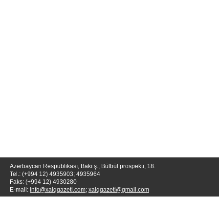
Azərbaycan Respublikası, Bakı ş., Bülbül prospekti, 18.
Tel.: (+994 12) 4935903; 4935964
Faks: (+994 12) 4930280
E-mail:
info@xalqqazeti.com
;
xalqqazeti@gmail.com