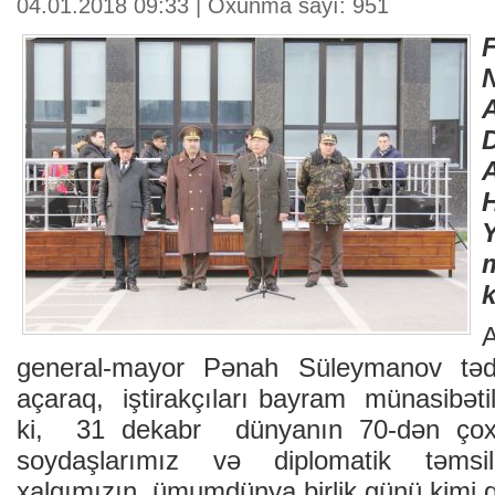
04.01.2018 09:33 | Oxunma sayı: 951
N
A
k
general-mayor Pənah Süleymanov tədb
açaraq, iştirakçıları bayram münasibətilə
ki, 31 dekabr dünyanın 70-dən çox
soydaşlarımız və diplomatik təmsilç
xalqımızın ümumdünya birlik günü kimi q