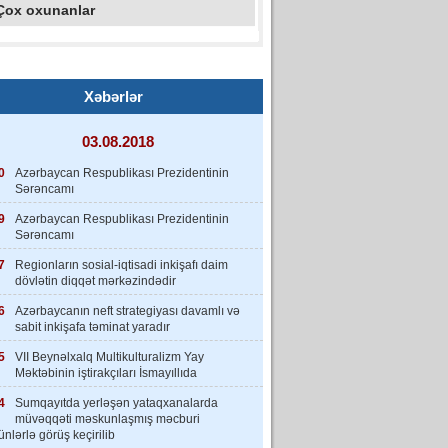
Çox oxunanlar
Xəbərlər
03.08.2018
0
Azərbaycan Respublikası Prezidentinin
Sərəncamı
9
Azərbaycan Respublikası Prezidentinin
Sərəncamı
7
Regionların sosial-iqtisadi inkişafı daim
dövlətin diqqət mərkəzindədir
6
Azərbaycanın neft strategiyası davamlı və
sabit inkişafa təminat yaradır
5
VII Beynəlxalq Multikulturalizm Yay
Məktəbinin iştirakçıları İsmayıllıda
4
Sumqayıtda yerləşən yataqxanalarda
müvəqqəti məskunlaşmış məcburi
nlərlə görüş keçirilib