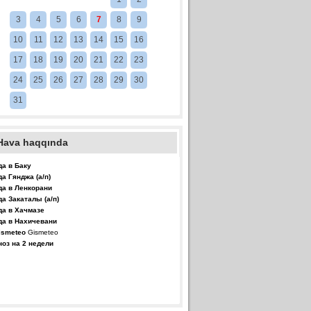
3
4
5
6
7
8
9
10
11
12
13
14
15
16
17
18
19
20
21
22
23
24
25
26
27
28
29
30
31
Hava haqqında
да в Баку
да Гянджа (а/п)
да в Ленкорани
да Закаталы (а/п)
да в Хачмазе
да в Нахичевани
Gismeteo
ноз на 2 недели