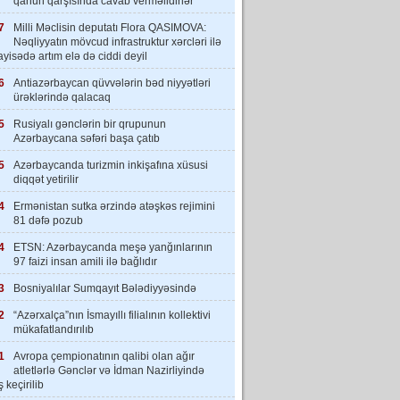
qanun qarşısında cavab verməlidirlər”
7
Milli Məclisin deputatı Flora QASIMOVA:
Nəqliyyatın mövcud infrastruktur xərcləri ilə
yisədə artım elə də ciddi deyil
6
Antiazərbaycan qüvvələrin bəd niyyətləri
ürəklərində qalacaq
5
Rusiyalı gənclərin bir qrupunun
Azərbaycana səfəri başa çatıb
5
Azərbaycanda turizmin inkişafına xüsusi
diqqət yetirilir
4
Ermənistan sutka ərzində atəşkəs rejimini
81 dəfə pozub
4
ETSN: Azərbaycanda meşə yanğınlarının
97 faizi insan amili ilə bağlıdır
3
Bosniyalılar Sumqayıt Bələdiyyəsində
2
“Azərxalça”nın İsmayıllı filialının kollektivi
mükafatlandırılıb
1
Avropa çempionatının qalibi olan ağır
atletlərlə Gənclər və İdman Nazirliyində
 keçirilib