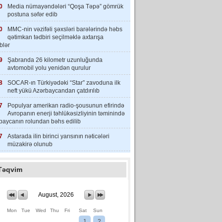
0
Media nümayəndələri “Qoşa Təpə” gömrük
postuna səfər edib
0
MMC-nin vəzifəli şəxsləri barələrində həbs
qətimkan tədbiri seçilməklə axtarışa
iblər
9
Şabranda 26 kilometr uzunluğunda
avtomobil yolu yenidən qurulur
8
SOCAR-ın Türkiyədəki “Star” zavoduna ilk
neft yükü Azərbaycandan çatdırılıb
7
Populyar amerikan radio-şousunun efirində
Avropanın enerji təhlükəsizliyinin təminində
baycanın rolundan bəhs edilib
7
Astarada ilin birinci yarısının nəticələri
müzakirə olunub
Təqvim
August, 2026
Mon
Tue
Wed
Thu
Fri
Sat
Sun
1
2