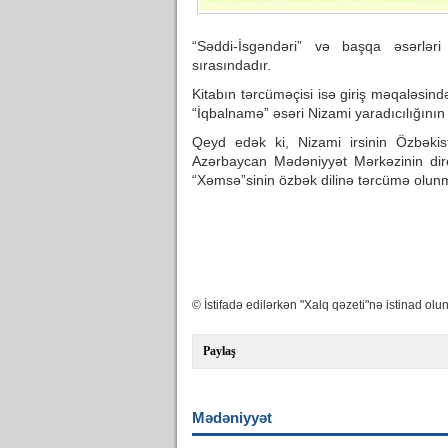
“Səddi-İsgəndəri” və başqa əsərləri 
sırasındadır.
Kitabın tərcüməçisi isə giriş məqaləsind
“İqbalnamə” əsəri Nizami yaradıcılığının
Qeyd edək ki, Nizami irsinin Özbəkis
Azərbaycan Mədəniyyət Mərkəzinin dir
“Xəmsə”sinin özbək dilinə tərcümə olunm
© İstifadə edilərkən "Xalq qəzeti"nə istinad olun
Paylaş
Mədəniyyət