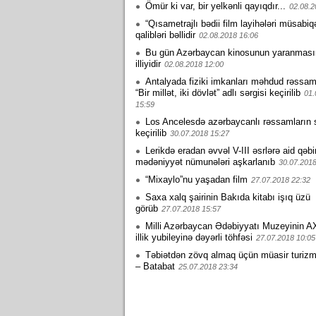
Ömür ki var, bir yelkənli qayıqdır...
02.08.2
“Qısametrajlı bədii film layihələri müsabiq
qalibləri bəllidir
02.08.2018 16:06
Bu gün Azərbaycan kinosunun yaranması
illiyidir
02.08.2018 12:00
Antalyada fiziki imkanları məhdud rəssam
“Bir millət, iki dövlət” adlı sərgisi keçirilib
01.
15:59
Los Ancelesdə azərbaycanlı rəssamların s
keçirilib
30.07.2018 15:27
Lerikdə eradan əvvəl V-III əsrlərə aid qəbi
mədəniyyət nümunələri aşkarlanıb
30.07.2018
“Mixaylo”nu yaşadan film
27.07.2018 22:32
Saxa xalq şairinin Bakıda kitabı işıq üzü
görüb
27.07.2018 15:57
Milli Azərbaycan Ədəbiyyatı Muzeyinin A
illik yubileyinə dəyərli töhfəsi
27.07.2018 10:05
Təbiətdən zövq almaq üçün müasir turiz
– Batabat
25.07.2018 23:34