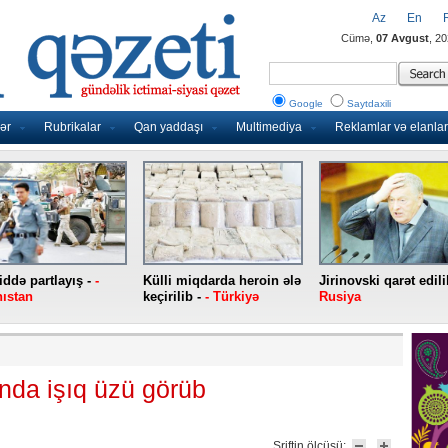
Az
En
Cümə,
07 Avgust
, 2
Google
Saytdaxili
ər
Rubrikalar
Qan yaddaşı
Multimediya
Reklamlar və elanlar
ddə partlayış -
-
Külli miqdarda heroin ələ
Jirinovski qarət edili
ıstan
keçirilib -
- Türkiyə
Rusiya
nda işıq üzü görüb
Şriftin ölçüsü: