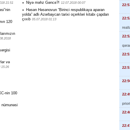
Niyə məhz Gəncə?!
018 21:51
12.07.2018 00:07
22:5
əsi”nin
Həsən Həsənovun “Birinci respublikaya aparan
yolda” adlı Azərbaycan tarixi oçerkləri kitabı çapdan
22:5
çıxıb
05.07.2018 01:13
nın 120
real
larımızın
22:5
08.2018
qəra
ərgisi
22:5
rlər və
 15:26
22:5
22:5
XC-nin 100
22:4
priori
m nümunəsi
22:4
22:4