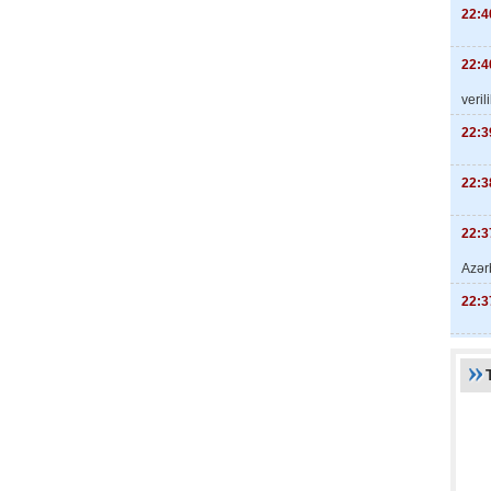
22:4
22:4
veril
22:3
22:3
22:3
Azər
22:3