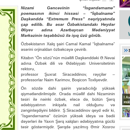
Nizami Gəncəvinin “İsgəndərnamə”
poemasının ikinci hissəsi – “İqbalnamə”
Daşkənddə “Extremum Press” nəşriyyatında
çap edilib. Bu əsər Özbəkistandakı Heydər
Əliyev adına Azərbaycan Mədəniyyət
Mərkəzinin təşəbbüsü ilə işıq üzü görüb.
Özbəkistanın Xalq şairi Camal Kamal “İqbalnamə”
əsərini orjinaldan özbəkcəyə çevirib.
Kitabın “Ön sözü”nün müəllifi Daşkənddəki Ə.Nəvai
adına Özbək dili və Ədəbiyyatı Universitetinin
rektoru,
professor Şuxrat Siracəddinov, rəyçilər –
professorlar Naim Karimov, Boqicon Toxliyevdir.
Ön sözdə dahi şairin yaradıcılığı yüksək
qiymətləndirilmişdir. Orada müəllif dahi Nizaminin
I A
I A
təsiri ilə nəinki özbək, eləcə də, bütün Şərq
xat
müd
ədəbiyyatının inkişafa nail olduğunu və
zənginləşdiyini bildirir. Ş.Siracəddinov qeyd edir ki,
“İsgəndərnamə” özünün yüksək ideya və bədii
dəyərləri ilə Yaxın Şərq xalqları ədəbiyyatına güclü
təsir göstərmişdir. Şərqdə yazılmış Əmir Xosrov