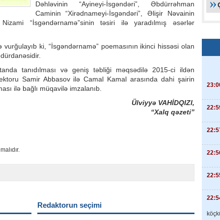
Dəhləvinin “Ayineyi-İsgəndəri”, Əbdürrəhman
Caminin “Xirədnameyi-İsgəndəri”, Əlişir Nəvainin
Nizami “İsgəndərnamə”sinin təsiri ilə yaradılmış əsərlər
ə vurğulayıb ki, “İsgəndərnamə” poemasının ikinci hissəsi olan
 dürdanəsidir.
tanda tanıdılması və geniş təbliği məqsədilə 2015-ci ildən
ektoru Samir Abbasov ilə Camal Kamal arasında dahi şairin
23:0
ası ilə bağlı müqavilə imzalanıb.
Ülviyyə VAHİDQIZI,
22:5
“Xalq qəzeti”
22:5
malıdır.
22:5
22:5
22:5
Redaktorun seçimi
köçkü