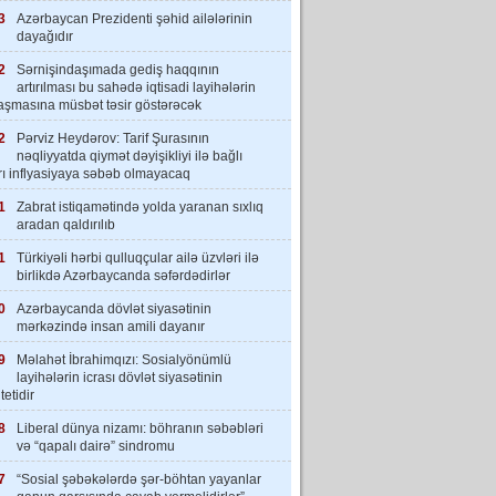
3
Azərbaycan Prezidenti şəhid ailələrinin
dayağıdır
2
Sərnişindaşımada gediş haqqının
artırılması bu sahədə iqtisadi layihələrin
laşmasına müsbət təsir göstərəcək
2
Pərviz Heydərov: Tarif Şurasının
nəqliyyatda qiymət dəyişikliyi ilə bağlı
rı inflyasiyaya səbəb olmayacaq
1
Zabrat istiqamətində yolda yaranan sıxlıq
aradan qaldırılıb
1
Türkiyəli hərbi qulluqçular ailə üzvləri ilə
birlikdə Azərbaycanda səfərdədirlər
0
Azərbaycanda dövlət siyasətinin
mərkəzində insan amili dayanır
9
Məlahət İbrahimqızı: Sosialyönümlü
layihələrin icrası dövlət siyasətinin
tetidir
8
Liberal dünya nizamı: böhranın səbəbləri
və “qapalı dairə” sindromu
7
“Sosial şəbəkələrdə şər-böhtan yayanlar