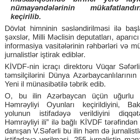
nümayəndələrinin mükafatlandı
keçirilib.
Dövlət himninin səsləndirilməsi ilə baş
şəxslər, Milli Məclisin deputatları, aparıcı 
informasiya vasitələrinin rəhbərləri və m
jurnalistlər iştirak ediblər.
KİVDF-nin icraçı direktoru Vüqar Səfərl
təmsilçilərini Dünya Azərbaycanlılarını
Yeni il münasibətilə təbrik edib.
O, bu ilin Azərbaycan üçün uğurlu 
Həmrəyliyi Oyunları keçirildiyini, Bak
yolunun istifadəyə verildiyini diqqə
Həmrəyliyi ili” ilə bağlı KİVDF tərəfindən 
danışan V.Səfərli bu ilin həm də jurnalistl
istifadəyə verilməsi, 255 jurnalistin mən