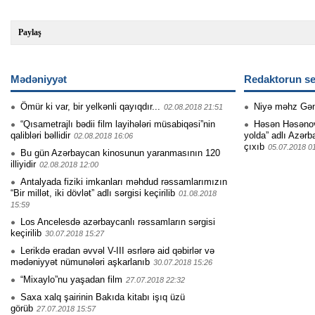
Paylaş
Mədəniyyət
Redaktorun se
Ömür ki var, bir yelkənli qayıqdır...
Niyə məhz Gə
02.08.2018 21:51
“Qısametrajlı bədii film layihələri müsabiqəsi”nin
Həsən Həsənovu
qalibləri bəllidir
yolda” adlı Azərb
02.08.2018 16:06
çıxıb
05.07.2018 0
Bu gün Azərbaycan kinosunun yaranmasının 120
illiyidir
02.08.2018 12:00
Antalyada fiziki imkanları məhdud rəssamlarımızın
“Bir millət, iki dövlət” adlı sərgisi keçirilib
01.08.2018
15:59
Los Ancelesdə azərbaycanlı rəssamların sərgisi
keçirilib
30.07.2018 15:27
Lerikdə eradan əvvəl V-III əsrlərə aid qəbirlər və
mədəniyyət nümunələri aşkarlanıb
30.07.2018 15:26
“Mixaylo”nu yaşadan film
27.07.2018 22:32
Saxa xalq şairinin Bakıda kitabı işıq üzü
görüb
27.07.2018 15:57