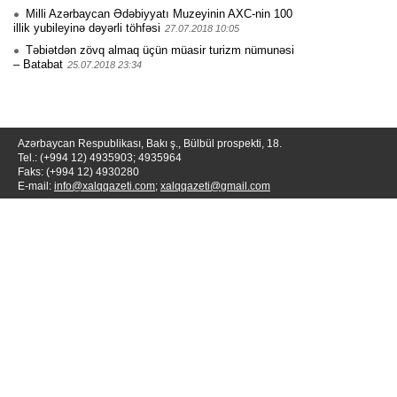
Milli Azərbaycan Ədəbiyyatı Muzeyinin AXC-nin 100
illik yubileyinə dəyərli töhfəsi
27.07.2018 10:05
Təbiətdən zövq almaq üçün müasir turizm nümunəsi
– Batabat
25.07.2018 23:34
Azərbaycan Respublikası, Bakı ş., Bülbül prospekti, 18.
Tel.: (+994 12) 4935903; 4935964
Faks: (+994 12) 4930280
E-mail:
info@xalqqazeti.com
;
xalqqazeti@gmail.com