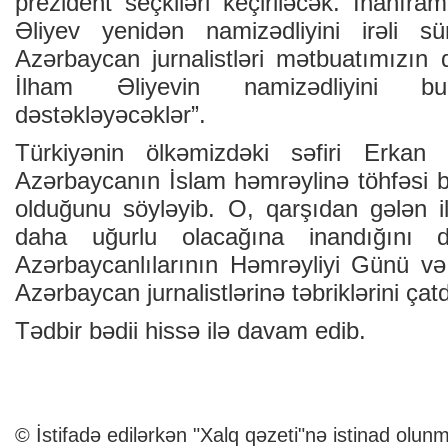
prezident seçkiləri keçiriləcək. İnanıra
Əliyev yenidən namizədliyini irəli 
Azərbaycan jurnalistləri mətbuatımızın 
İlham Əliyevin namizədliyini 
dəstəkləyəcəklər”.
Türkiyənin ölkəmizdəki səfiri Erkan 
Azərbaycanın İslam həmrəylinə töhfəsi
olduğunu söyləyib. O, qarşıdan gələn 
daha uğurlu olacağına inandığını 
Azərbaycanlılarının Həmrəyliyi Günü və 
Azərbaycan jurnalistlərinə təbriklərini çatd
Tədbir bədii hissə ilə davam edib.
© İstifadə edilərkən "Xalq qəzeti"nə istinad olunm