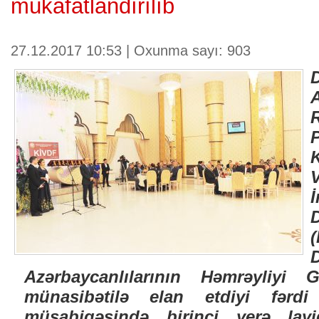
mükafatlandırılıb
27.12.2017 10:53 | Oxunma sayı: 903
V
Azərbaycanlılarının Həmrəyliyi
münasibətilə elan etdiyi fərdi j
müsabiqəsində birinci yerə lay