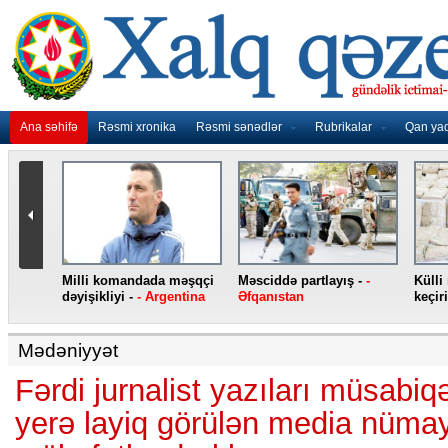
Ana səhifə
Rəsmi xronika
Rəsmi sənədlər
Rubrikalar
Qan ya
nidən
Milli komandada məşqçi
Məsciddə partlayış -
-
Külli
nqo
dəyişikliyi -
- Argentina
Əfqanıstan
keçiri
Mədəniyyət
Fərdi jurnalist yazıları müsabiqə
yerə layiq görülən media nümay