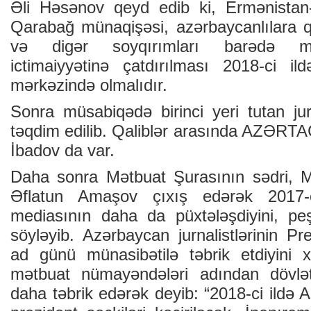
Əli Həsənov qeyd edib ki, Ermənistan
Qarabağ münaqişəsi, azərbaycanlılara qa
və digər soyqırımları barədə mə
ictimaiyyətinə çatdırılması 2018-ci i
mərkəzində olmalıdır.
Sonra müsabiqədə birinci yeri tutan jur
təqdim edilib. Qaliblər arasında AZƏRT
İbadov da var.
Daha sonra Mətbuat Şurasının sədri, Mil
Əflatun Amaşov çıxış edərək 2017-
mediasının daha da püxtələşdiyini, peşə
söyləyib. Azərbaycan jurnalistlərinin Pr
ad günü münasibətilə təbrik etdiyini 
mətbuat nümayəndələri adından dövləti
daha təbrik edərək deyib: “2018-ci ildə