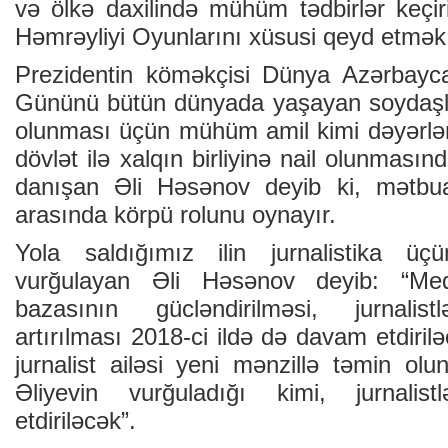
və ölkə daxilində mühüm tədbirlər keçir
Həmrəyliyi Oyunlarını xüsusi qeyd etmək 
Prezidentin köməkçisi Dünya Azərbaycan
Gününü bütün dünyada yaşayan soydaşları
olunması üçün mühüm amil kimi dəyərlə
dövlət ilə xalqın birliyinə nail olunması
danışan Əli Həsənov deyib ki, mətbua
arasında körpü rolunu oynayır.
Yola saldığımız ilin jurnalistika ü
vurğulayan Əli Həsənov deyib: “Medi
bazasının gücləndirilməsi, jurnalistl
artırılması 2018-ci ildə də davam etdiril
jurnalist ailəsi yeni mənzillə təmin ol
Əliyevin vurğuladığı kimi, jurnali
etdiriləcək”.