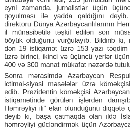
eyni zamanda, jurnalistlər üçün üçünc
qoyulması ilə yadda qaldığını deyib
direktoru Dünya Azərbaycanlılarının Həm
il münasibətilə təşkil edilən son mü
böyük olduğunu vurğulayıb. Bildirib ki
dən 19 istiqamət üzrə 153 yazı təqdim e
üzrə birinci, ikinci və üçüncü yerlər üçü
400 və 300 manat mükafat nəzərdə tutul
Sonra mərasimdə Azərbaycan Respubli
ictimai-siyasi məsələlər üzrə köməkçi
edib. Prezidentin köməkçisi Azərbaycan
istiqamətində görülən işlərdən danışı
Həmrəyliyi ili” elan olunduğunu diqqətə
deyib ki, başa çatmaqda olan ildə İsl
həmrəyliyi gücləndirmək üçün Azərbayca