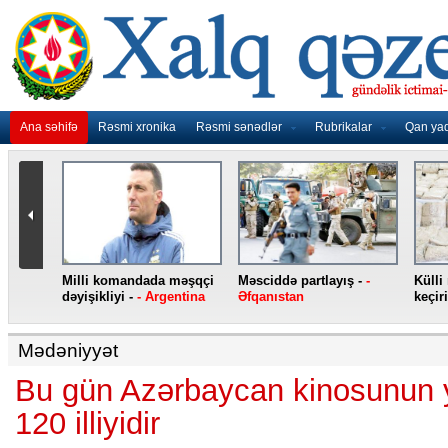
Ana səhifə
Rəsmi xronika
Rəsmi sənədlər
Rubrikalar
Qan ya
nidən
Milli komandada məşqçi
Məsciddə partlayış -
-
Külli
nqo
dəyişikliyi -
- Argentina
Əfqanıstan
keçiri
Mədəniyyət
Bu gün Azərbaycan kinosunun 
120 illiyidir