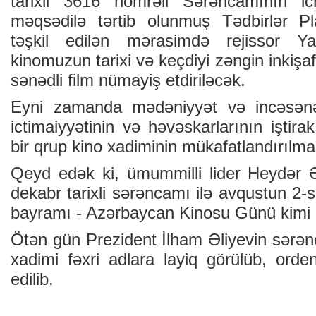
tarixli 3616 nömrəli Sərəncamının i
məqsədilə tərtib olunmuş Tədbirlər P
təşkil edilən mərasimdə rejissor Ya
kinomuzun tarixi və keçdiyi zəngin inkiş
sənədli film nümayiş etdiriləcək.
Eyni zamanda mədəniyyət və incəsənət
ictimaiyyətinin və həvəskarlarının işti
bir qrup kino xadiminin mükafatlandırılma
Qeyd edək ki, ümummilli lider Heydər Əl
dekabr tarixli sərəncamı ilə avqustun 2-si
bayramı - Azərbaycan Kinosu Günü kimi 
Ötən gün Prezident İlham Əliyevin sərənc
xadimi fəxri adlara layiq görülüb, orden
edilib.