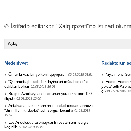
© İstifadə edilərkən "Xalq qəzeti"nə istinad olunm
Paylaş
Mədəniyyət
Redaktorun se
Ömür ki var, bir yelkənli qayıqdır...
Niyə məhz Gə
02.08.2018 21:51
“Qısametrajlı bədii film layihələri müsabiqəsi”nin
Həsən Həsənovu
qalibləri bəllidir
yolda” adlı Azərb
02.08.2018 16:06
çıxıb
05.07.2018 0
Bu gün Azərbaycan kinosunun yaranmasının 120
illiyidir
02.08.2018 12:00
Antalyada fiziki imkanları məhdud rəssamlarımızın
“Bir millət, iki dövlət” adlı sərgisi keçirilib
01.08.2018
15:59
Los Ancelesdə azərbaycanlı rəssamların sərgisi
keçirilib
30.07.2018 15:27