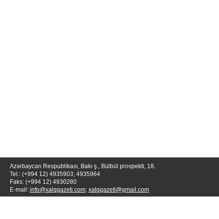
Azərbaycan Respublikası, Bakı ş., Bülbül prospekti, 18.
Tel.: (+994 12) 4935903; 4935964
Faks: (+994 12) 4930280
E-mail:
info@xalqqazeti.com
;
xalqqazeti@gmail.com