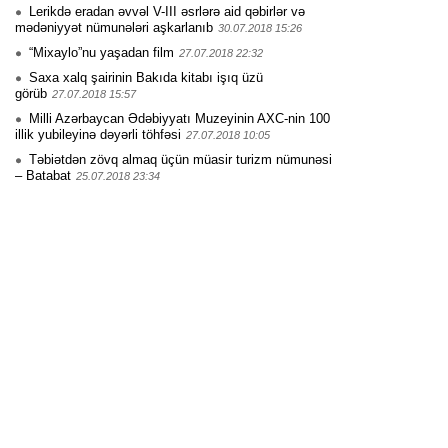
Lerikdə eradan əvvəl V-III əsrlərə aid qəbirlər və
mədəniyyət nümunələri aşkarlanıb
30.07.2018 15:26
“Mixaylo”nu yaşadan film
27.07.2018 22:32
Saxa xalq şairinin Bakıda kitabı işıq üzü
görüb
27.07.2018 15:57
Milli Azərbaycan Ədəbiyyatı Muzeyinin AXC-nin 100
illik yubileyinə dəyərli töhfəsi
27.07.2018 10:05
Təbiətdən zövq almaq üçün müasir turizm nümunəsi
– Batabat
25.07.2018 23:34