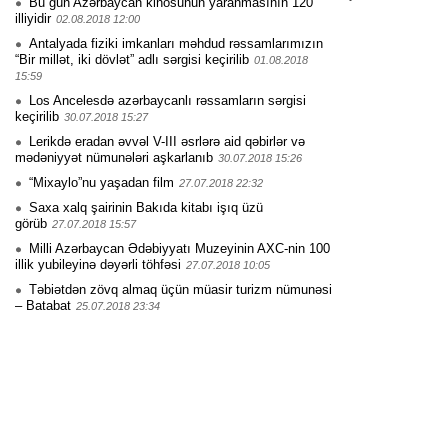
Bu gün Azərbaycan kinosunun yaranmasının 120
illiyidir
02.08.2018 12:00
Antalyada fiziki imkanları məhdud rəssamlarımızın
“Bir millət, iki dövlət” adlı sərgisi keçirilib
01.08.2018
15:59
Los Ancelesdə azərbaycanlı rəssamların sərgisi
keçirilib
30.07.2018 15:27
Lerikdə eradan əvvəl V-III əsrlərə aid qəbirlər və
mədəniyyət nümunələri aşkarlanıb
30.07.2018 15:26
“Mixaylo”nu yaşadan film
27.07.2018 22:32
Saxa xalq şairinin Bakıda kitabı işıq üzü
görüb
27.07.2018 15:57
Milli Azərbaycan Ədəbiyyatı Muzeyinin AXC-nin 100
illik yubileyinə dəyərli töhfəsi
27.07.2018 10:05
Təbiətdən zövq almaq üçün müasir turizm nümunəsi
– Batabat
25.07.2018 23:34