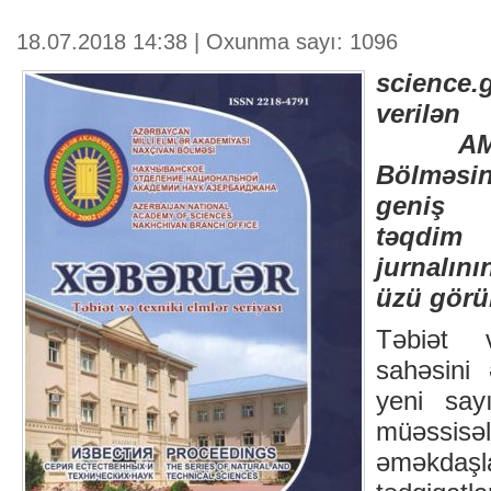
18.07.2018 14:38 | Oxunma sayı: 1096
science
verilə
AMEA
Bölməsin
geniş 
təqdim 
jurnalını
üzü görü
Təbiət 
sahəsini 
yeni say
müəssis
əməkdaş