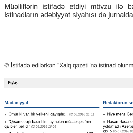
Müəlliflərin istifadə etdiyi mövzu ilə 
istinadların ədəbiyyat siyahısı da jurnalda
© İstifadə edilərkən "Xalq qəzeti"nə istinad olunm
Paylaş
Mədəniyyət
Redaktorun se
Ömür ki var, bir yelkənli qayıqdır...
Niyə məhz Gə
02.08.2018 21:51
“Qısametrajlı bədii film layihələri müsabiqəsi”nin
Həsən Həsənovu
qalibləri bəllidir
yolda” adlı Azərb
02.08.2018 16:06
çıxıb
05.07.2018 0