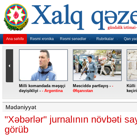
Ana səhifə
Rəsmi xronika
Rəsmi sənədlər
Rubrikalar
Qan ya
nidən
Milli komandada məşqçi
Məsciddə partlayış -
-
Külli
nqo
dəyişikliyi -
- Argentina
Əfqanıstan
keçiri
Mədəniyyət
"Xəbərlər" jurnalının növbəti sa
görüb