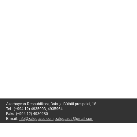
Azərbaycan Respublikası, Bakı ş., Bülbül prospekti, 18.
Tel.: (+994 12) 4935903; 4935964
Faks: (+994 12) 4930280
E-mail:
info@xalqqazeti.com
;
xalqqazeti@gmail.com