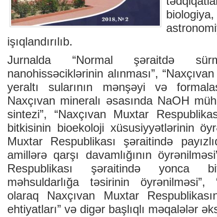
tədqiqatla
biolog
astrono
işıqlandırılıb.
Jurnalda “Normal şəraitdə sür
nanohissəciklərinin alınması”, “Naxçıva
yeraltı sularının mənşəyi və formalaş
Naxçıvan mineralı əsasında NaOH mühit
sintezi”, “Naxçıvan Muxtar Respublikas
bitkisinin bioekoloji xüsusiyyətlərinin ö
Muxtar Respublikası şəraitində payızlı
amillərə qarşı davamlığının öyrənilməs
Respublikası şəraitində yonca bitki
məhsuldarlığa təsirinin öyrənilməsi”,
olaraq Naxçıvan Muxtar Respublikasını
ehtiyatları” və digər başlıqlı məqalələr əks