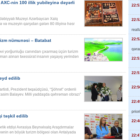
AXC-nin 100 illik yubileyinə dəyərli
22:5
dəbiyyatı Muzeyi Azərbaycan Xalq
22:5
ə və muzeyin qarşıdan gələn 80 illiyinə həsr
real
22:5
rizm nümunəsi – Batabat
qəra
nəvi yorğunluğu canından çıxarmaq üçün turizm
aman alınan təəssürat insanın yaşayış yerindən
22:5
22:5
eyd edilib
22:5
isti, Prezident təqaüdçüsü, “Şöhrət” ordenli
“Rasim Balayev. Milli yaddaşda qəhrəman obrazı”
22:4
priori
 təşkil edilib
22:4
rlik etdiyi Avrasiya Beynəlxalq Araşdırmalar
kiyənin ən böyük turizm bölgəsi olan Antalyada
22:4