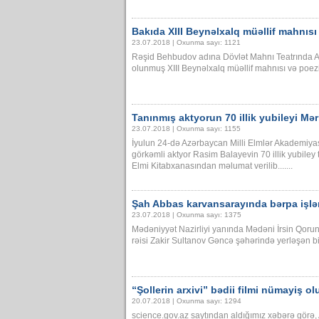
Bakıda XIII Beynəlxalq müəllif mahnısı v
23.07.2018 | Oxunma sayı: 1121
Rəşid Behbudov adına Dövlət Mahnı Teatrında Ale
olunmuş XIII Beynəlxalq müəllif mahnısı və poeziyas
Tanınmış aktyorun 70 illik yubileyi M
23.07.2018 | Oxunma sayı: 1155
İyulun 24-də Azərbaycan Milli Elmlər Akademiyası
görkəmli aktyor Rasim Balayevin 70 illik yubiley
Elmi Kitabxanasından məlumat verilib.......
Şah Abbas karvansarayında bərpa işlə
23.07.2018 | Oxunma sayı: 1375
Mədəniyyət Nazirliyi yanında Mədəni İrsin Qorun
rəisi Zakir Sultanov Gəncə şəhərində yerləşən bir s
“Şollerin arxivi” bədii filmi nümayiş o
20.07.2018 | Oxunma sayı: 1294
science.gov.az saytından aldığımız xəbərə gör