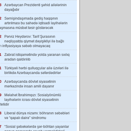
3
Azərbaycan Prezidenti şəhid ailələrinin
dayağıdır
2
Sərnişindaşımada gediş haqqının
artırılması bu sahədə iqtisadi layihələrin
laşmasına müsbət təsir göstərəcək
2
Pərviz Heydərov: Tarif Şurasının
nəqliyyatda qiymət dəyişikliyi ilə bağlı
rı inflyasiyaya səbəb olmayacaq
1
Zabrat istiqamətində yolda yaranan sıxlıq
aradan qaldırılıb
1
Türkiyəli hərbi qulluqçular ailə üzvləri ilə
birlikdə Azərbaycanda səfərdədirlər
0
Azərbaycanda dövlət siyasətinin
mərkəzində insan amili dayanır
9
Məlahət İbrahimqızı: Sosialyönümlü
layihələrin icrası dövlət siyasətinin
tetidir
8
Liberal dünya nizamı: böhranın səbəbləri
və “qapalı dairə” sindromu
7
“Sosial şəbəkələrdə şər-böhtan yayanlar