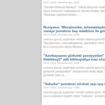
18.07.2018 | Oxunma sayı: 1103
“Zərdabi Mətbuat Mərkəzi” İctimai Birliyinin Az
Qeyri-Hökumət Təşkilatlarına Dövlət Dəstəyi Şura
“Mediada vətənpərvərliyin......
Rusiyanın "Mexatronika, avtomatlaşdır
sənaye jurnalının baş redaktoru ilə gör
18.07.2018 | Oxunma sayı: 1138
science.gov.az saytından verilən xəbərə görə AM
"Mexatronika, avtomatlaşdırma, idarəetmə" elmi-
M.V.Lomonosov adına Moskva......
"Azərbaycanın görkəmli şəxsiyyətləri"
Həbibbəyli” adlı biblioqrafiya nəşr ol
18.07.2018 | Oxunma sayı: 1209
science.gov.az saytından verilən xəbərə görə A
görkəmli şəxsiyyətləri” seriyasından tərtib etdiyi
görkəmli alim və......
"Xəbərlər" jurnalının növbəti sayı işıq
18.07.2018 | Oxunma sayı: 1094
science.gov.az saytından verilən xəbərə görə A
oxucu kütləsinə təqdim etdiyi “Xəbərlər” jurnalının