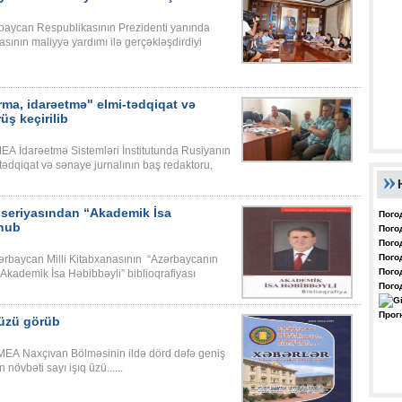
ərbaycan Respublikasının Prezidenti yanında
sının maliyyə yardımı ilə gerçəkləşdirdiyi
ma, idarəetmə" elmi-tədqiqat və
üş keçirilib
EA İdarəetmə Sistemləri İnstitutunda Rusiyanın
tədqiqat və sənaye jurnalının baş redaktoru,
 seriyasından “Akademik İsa
Пого
unub
Пого
Пого
Пого
zərbaycan Milli Kitabxanasının “Azərbaycanın
Пого
 “Akademik İsa Həbibbəyli” biblioqrafiyası
Пого
Прог
 üzü görüb
MEA Naxçıvan Bölməsinin ildə dörd dəfə geniş
 növbəti sayı işıq üzü......