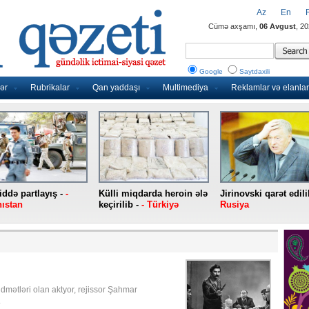
Az
En
Cümə axşamı,
06 Avgust
, 2
Google
Saytdaxili
ər
Rubrikalar
Qan yaddaşı
Multimediya
Reklamlar və elanlar
ddə partlayış -
-
Külli miqdarda heroin ələ
Jirinovski qarət edili
ıstan
keçirilib -
- Türkiyə
Rusiya
dmətləri olan aktyor, rejissor Şahmar
.