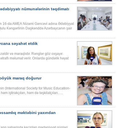
ədəbiyyatı nümunələrinin təqdimatı
lun 16-da AMEA Nizami Gəncəvi adına Ədəbiyyat
r Qulu Kəngərlinin Daşkənddə Azərbaycanın şair
aycana səyahət etdik
əldir və maraqlıdır. Rənglər göz oxşayır.
ətraflı məlumat verir. Onlarda gündəlik həyat
 böyük maraq doğurur
n (International Society for Music Education-
 iştirakçıları, həm də təşkilatçıları......
rəssamlıq məktəbini yaxından
ann şəhərində keçirilən mədəniyyət günləri