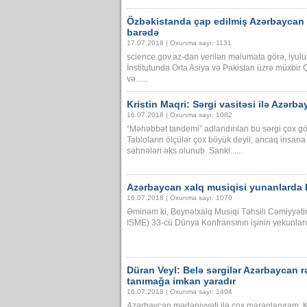
Özbəkistanda çap edilmiş Azərbaycan 
barədə
17.07.2018 | Oxunma sayı: 1131
science.gov.az-dan verilən məlumata görə, iyu
İnstitutunda Orta Asiya və Pakistan üzrə müxbi
və......
Kristin Maqri: Sərgi vasitəsi ilə Azərb
16.07.2018 | Oxunma sayı: 1082
“Məhəbbət tandemi” adlandırılan bu sərgi çox göz
Tabloların ölçülər çox böyük deyil, ancaq insana 
səhnələri əks olunub. Sanki......
Azərbaycan xalq musiqisi yunanlarda
16.07.2018 | Oxunma sayı: 1070
Əminəm ki, Beynəlxalq Musiqi Təhsili Cəmiyyətini
ISME) 33-cü Dünya Konfransının işinin yekunları həm
Düran Veyl: Belə sərgilər Azərbaycan 
tanımağa imkan yaradır
16.07.2018 | Oxunma sayı: 1404
Azərbaycan mədəniyyəti ilə çox maraqlanıram. K