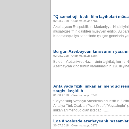
“Qısametrajlı bədii film layihələri müsa
02.08.2018 | Oxunma sayı: 5764
Azərbaycan Respublikası Mədəniyyət Nazirliyinin e
müsabiqəsi”nin qalibləri müəyyən edilib. Bu barə
Kinematoqrafiya sahəsində çalışan gənclərin yaradı
Bu gün Azərbaycan kinosunun yaranmas
02.08.2018 | Oxunma sayı: 6254
Bu gün Mədəniyyət Nazirliyinin təşkilatçılığı ilə
Azərbaycan kinosunun yaranmasının 120 illiyinə h
Antalyada fiziki imkanları məhdud rəssam
sərgisi keçirilib
01.08.2018 | Oxunma sayı: 6248
“Beynəlxalq Avrasiya Araşdırmaları İnstitutu” İcti
Antalya Türk Ocakları "AzəriMed", "Veysəloğlu" şir
imkanları məhdud olan istedadlı......
Los Ancelesdə azərbaycanlı rəssamların
30.07.2018 | Oxunma sayı: 5876