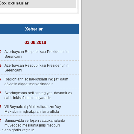
Çox oxunanlar
Xəbərlər
03.08.2018
0
Azərbaycan Respublikası Prezidentinin
Sərəncamı
9
Azərbaycan Respublikası Prezidentinin
Sərəncamı
7
Regionların sosial-iqtisadi inkişafı daim
dövlətin diqqət mərkəzindədir
6
Azərbaycanın neft strategiyası davamlı və
sabit inkişafa təminat yaradır
5
VII Beynəlxalq Multikulturalizm Yay
Məktəbinin iştirakçıları İsmayıllıda
4
Sumqayıtda yerləşən yataqxanalarda
müvəqqəti məskunlaşmış məcburi
nlərlə görüş keçirilib