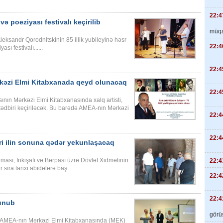
22:4
ə poeziyası festivalı keçirilib
müqa
ksandr Qorodnitskinin 85 illik yubileyinə həsr
22:4
ı festivalı......
22:4
ərkəzi Elmi Kitabxanada qeyd olunacaq
22:4
nın Mərkəzi Elmi Kitabxanasında xalq artisti,
 tədbiri keçiriləcək. Bu barədə AMEA-nın Mərkəzi
22:4
22:4
ri ilin sonuna qədər yekunlaşacaq
ması, İnkişafı və Bərpası üzrə Dövlət Xidmətinin
22:4
ıra tarixi abidələrə baş......
22:4
22:4
lunub
görüş
ə, AMEA-nın Mərkəzi Elmi Kitabxanasında (MEK)