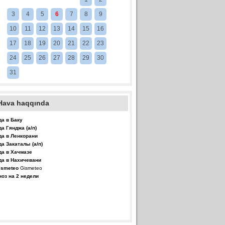
3
4
5
6
7
8
9
10
11
12
13
14
15
16
17
18
19
20
21
22
23
24
25
26
27
28
29
30
31
Hava haqqında
да в Баку
да Гянджа (а/п)
да в Ленкорани
да Закаталы (а/п)
да в Хачмазе
да в Нахичевани
Gismeteo
ноз на 2 недели