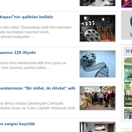
biqəsi”nin qalibləri bəllidir
lan etdiyi “Qısametrajlı bədii film layihələri
də nazirlikdən məlumat verilib.
cılıq fəaliyyətini......
ının 120 illiyidir
 Nizami Kino Mərkəzində Milli Kino günü və
əsr olunmuş yubiley tədbiri......
larımızın “Bir millət, iki dövlət” adlı
I A
I A
xat
müd
mai Birliyi, Antalya Qəzeteçilər Cəmiyyəti,
kətlər qrupu və "Lider Logistik" Antalyada fiziki
 sərgisi keçirilib