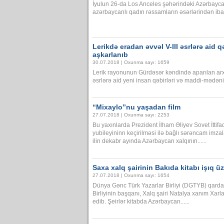
İyulun 26-da Los Anceles şəhərindəki Azərbay
azərbaycanlı qadın rəssamların əsərlərindən ibarət
Lerikdə eradan əvvəl V-III əsrlərə aid
aşkarlanıb
30.07.2018 | Oxunma sayı: 1659
Lerik rayonunun Gürdəsər kəndində aparılan arxe
əsrlərə aid yeni insan qəbirləri və maddi-mədəniy
“Mixaylo”nu yaşadan film
27.07.2018 | Oxunma sayı: 2253
Bu yaxınlarda Prezident İlham Əliyev Sovet İtti
yubileyininn keçirilməsi ilə bağlı sərəncam imz
ilin dekabr ayında Azərbaycan xalqının......
Saxa xalq şairinin Bakıda kitabı işıq 
27.07.2018 | Oxunma sayı: 1654
Dünya Gənc Türk Yazarlar Birliyi (DGTYB) qardaş
Birliyinin başqanı, Xalq şairi Natalya xanım Xarl
edib. Şeirlər kitabda Azərbaycan......