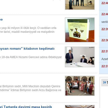
22:4
22:4
bə
veril
aşı iki milyon ili ötüb keçir. O vaxtdan orta
22:3
zın tarixi, maddi mədəniyyəti və məişətinin
22:3
baycan romanı” kitabının təqdimatı
22:3
un 18-də AMEA Nizami Gəncəvi adına Ədəbiyyat
Azər
22:3
 Birliyinin sədri, Milli Məclisin deputatı Qənirə
dirmə” İctimai Birliyinin sədri Arzu Bağırova və
iyi Tərtərdə dəyirmi masa keçirib