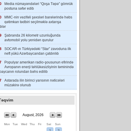
0
Media nümayəndələri “Qoşa Təpə” gömrük
postuna səfər edib
0
MMC-nin vəzifəli şəxsləri barələrində həbs
qətimkan tədbiri seçilməklə axtarışa
iblər
9
Şabranda 26 kilometr uzunluğunda
avtomobil yolu yenidən qurulur
8
SOCAR-ın Türkiyədəki “Star” zavoduna ilk
neft yükü Azərbaycandan çatdırılıb
7
Populyar amerikan radio-şousunun efirində
Avropanın enerji təhlükəsizliyinin təminində
baycanın rolundan bəhs edilib
7
Astarada ilin birinci yarısının nəticələri
müzakirə olunub
Təqvim
August, 2026
Mon
Tue
Wed
Thu
Fri
Sat
Sun
1
2