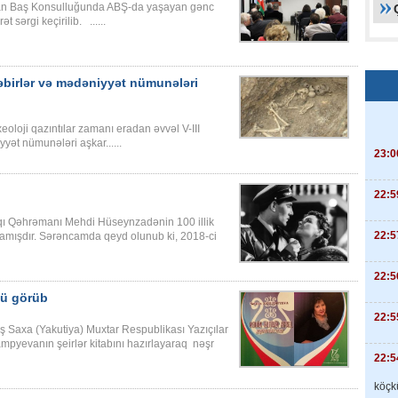
can Baş Konsulluğunda ABŞ-da yaşayan gənc
 sərgi keçirilib. ......
 qəbirlər və mədəniyyət nümunələri
oloji qazıntılar zamanı eradan əvvəl V-III
yət nümunələri aşkar......
23:0
22:5
faqı Qəhrəmanı Mehdi Hüseynzadənin 100 illik
22:5
alamışdır. Sərəncamda qeyd olunub ki, 2018-ci
22:5
üzü görüb
22:5
 Saxa (Yakutiya) Muxtar Respublikası Yazıçılar
ampyevanın şeirlər kitabını hazırlayaraq nəşr
22:5
köçkü