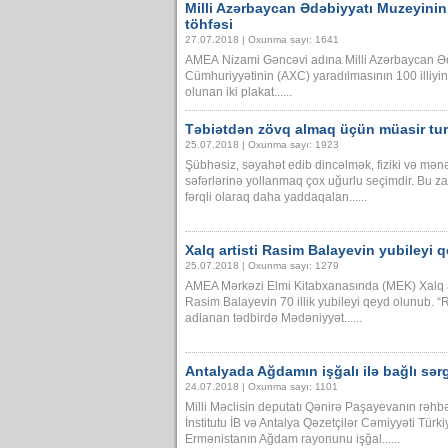
Milli Azərbaycan Ədəbiyyatı Muzeyinin 
töhfəsi
27.07.2018 | Oxunma sayı: 1641
AMEA Nizami Gəncəvi adına Milli Azərbaycan Ə
Cümhuriyyətinin (AXC) yaradılmasının 100 illiyin
olunan iki plakat......
Təbiətdən zövq almaq üçün müasir tu
25.07.2018 | Oxunma sayı: 1923
Şübhəsiz, səyahət edib dincəlmək, fiziki və mə
səfərlərinə yollanmaq çox uğurlu seçimdir. Bu z
fərqli olaraq daha yaddaqalan......
Xalq artisti Rasim Balayevin yubileyi q
25.07.2018 | Oxunma sayı: 1279
AMEA Mərkəzi Elmi Kitabxanasında (MEK) Xalq art
Rasim Balayevin 70 illik yubileyi qeyd olunub. 
adlanan tədbirdə Mədəniyyət......
Antalyada Ağdamın işğalı ilə bağlı sərgi
24.07.2018 | Oxunma sayı: 1101
Milli Məclisin deputatı Qənirə Paşayevanın rəhbə
İnstitutu İB və Antalya Qəzetçilər Cəmiyyəti Tür
Ermənistanın Ağdam rayonunu işğal......