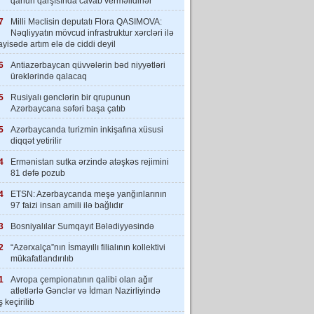
qanun qarşısında cavab verməlidirlər”
7
Milli Məclisin deputatı Flora QASIMOVA:
Nəqliyyatın mövcud infrastruktur xərcləri ilə
yisədə artım elə də ciddi deyil
6
Antiazərbaycan qüvvələrin bəd niyyətləri
ürəklərində qalacaq
5
Rusiyalı gənclərin bir qrupunun
Azərbaycana səfəri başa çatıb
5
Azərbaycanda turizmin inkişafına xüsusi
diqqət yetirilir
4
Ermənistan sutka ərzində atəşkəs rejimini
81 dəfə pozub
4
ETSN: Azərbaycanda meşə yanğınlarının
97 faizi insan amili ilə bağlıdır
3
Bosniyalılar Sumqayıt Bələdiyyəsində
2
“Azərxalça”nın İsmayıllı filialının kollektivi
mükafatlandırılıb
1
Avropa çempionatının qalibi olan ağır
atletlərlə Gənclər və İdman Nazirliyində
 keçirilib