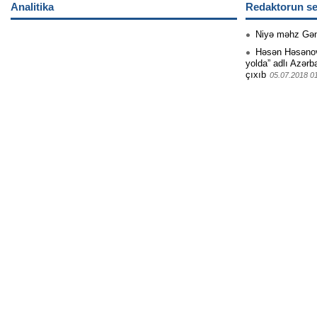
Analitika
Redaktorun se
Niyə məhz Gə
Həsən Həsənovu
yolda” adlı Azərb
çıxıb
05.07.2018 0