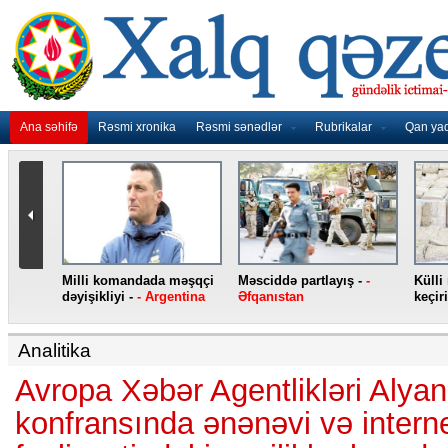
Ana səhifə
Rəsmi xronika
Rəsmi sənədlər
Rubrikalar
Qan ya
nidən
Milli komandada məşqçi
Məsciddə partlayış -
-
Külli
nqo
dəyişikliyi -
- Argentina
Əfqanıstan
keçiri
Analitika
Avropa Xəbər Agentlikləri Alyan
konfransında ənənəvi və intern