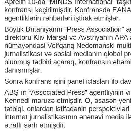
Aprelin 10-da “MINDS İnternational” təşkil
konfransı keçirilmişdir. Konfransda EANA
agentliklərin rəhbərləri iştirak etmişlər.
Böyük Britaniyanın “Press Association” a
direktoru Kliv Marşal və Avstriyanın APA a
nümayəndəsi Volfqanq Nedomanski multim
jurnalistikası və sosial medianın qlobal p
olunmuş tədbiri açaraq, konfransın əhəm
danışmışlar.
Sonra konfrans işini panel iclasları ilə da
ABŞ-ın “Associated Press” agentliyinin vi
Kennedi məruzə etmişdir. O, əsasən yeni
tətbiqi, onlardan istifadənin perspektivlər
internet jurnalistikasının ənənəvi media ilə
ətraflı şərh etmişdir.