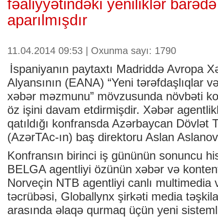
fəaliyyətindəki yeniliklər barəd
aparılmışdır
11.04.2014 09:53 | Oxunma sayı: 1790
İspaniyanın paytaxtı Madriddə Avropa Xə
Alyansının (EANA) “Yeni tərəfdaşlıqlar v
xəbər məzmunu” mövzusunda növbəti konf
öz işini davam etdirmişdir. Xəbər agentlikl
qatıldığı konfransda Azərbaycan Dövlət Te
(AzərTAc-ın) baş direktoru Aslan Aslanov 
Konfransın birinci iş gününün sonuncu hi
BELGA agentliyi özünün xəbər və kontent
Norveçin NTB agentliyi canlı multimedia 
təcrübəsi, Globallynx şirkəti media təşkilat
arasında əlaqə qurmaq üçün yeni sisteml