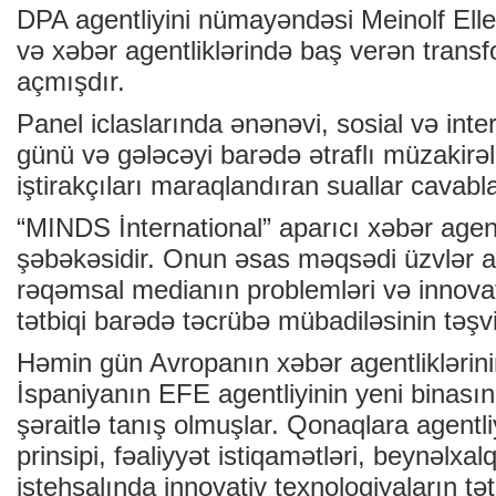
DPA agentliyini nümayəndəsi Meinolf Eller
və xəbər agentliklərində baş verən trans
açmışdır.
Panel iclaslarında ənənəvi, sosial və int
günü və gələcəyi barədə ətraflı müzakirəl
iştirakçıları maraqlandıran suallar cavabla
“MINDS İnternational” aparıcı xəbər agentl
şəbəkəsidir. Onun əsas məqsədi üzvlər a
rəqəmsal medianın problemləri və innovat
tətbiqi barədə təcrübə mübadiləsinin təşvi
Həmin gün Avropanın xəbər agentliklərini
İspaniyanın EFE agentliyinin yeni binası
şəraitlə tanış olmuşlar. Qonaqlara agentliy
prinsipi, fəaliyyət istiqamətləri, beynəlxal
istehsalında innovativ texnologiyaların tət