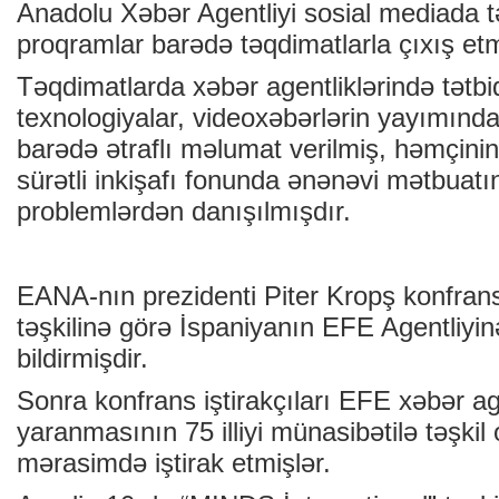
Anadolu Xəbər Agentliyi sosial mediada tət
proqramlar barədə təqdimatlarla çıxış etm
Təqdimatlarda xəbər agentliklərində tətbi
texnologiyalar, videoxəbərlərin yayımındak
barədə ətraflı məlumat verilmiş, həmçin
sürətli inkişafı fonunda ənənəvi mətbuatı
problemlərdən danışılmışdır.
EANA-nın prezidenti Piter Kropş konfran
təşkilinə görə İspaniyanın EFE Agentliyi
bildirmişdir.
Sonra konfrans iştirakçıları EFE xəbər ag
yaranmasının 75 illiyi münasibətilə təşkil
mərasimdə iştirak etmişlər.