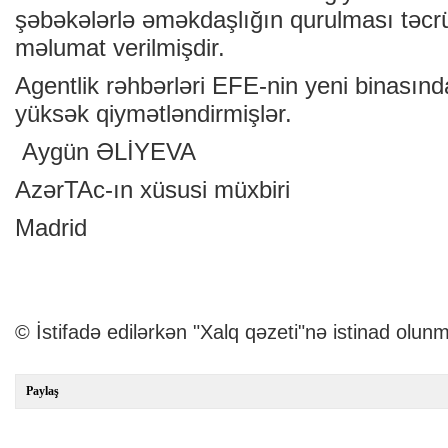
şəbəkələrlə əməkdaşlığın qurulması təcrü
məlumat verilmişdir.
Agentlik rəhbərləri EFE-nin yeni binasınd
yüksək qiymətləndirmişlər.
Aygün ƏLİYEVA
AzərTAc-ın xüsusi müxbiri
Madrid
© İstifadə edilərkən "Xalq qəzeti"nə istinad olunm
Paylaş