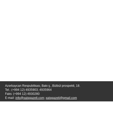
Azərbaycan Respublikası, Bakı ş., Bülbül prospekti, 18.
Tel.: (+994 12) 4935903; 4935964
Faks: (+994 12) 4930280
E-mail:
info@xalqqazeti.com
;
xalqqazeti@gmail.com