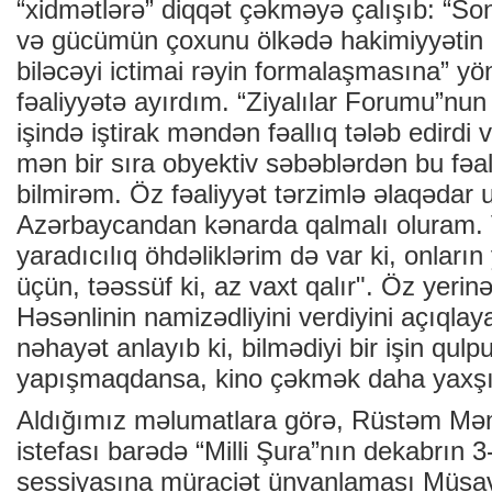
“xidmətlərə” diqqət çəkməyə çalışıb: “Son
və gücümün çoxunu ölkədə hakimiyyətin 
biləcəyi ictimai rəyin formalaşmasına” yön
fəaliyyətə ayırdım. “Ziyalılar Forumu”nun 
işində iştirak məndən fəallıq tələb edirdi 
mən bir sıra obyektiv səbəblərdən bu fəal
bilmirəm. Öz fəaliyyət tərzimlə əlaqədar
Azərbaycandan kənarda qalmalı oluram. 
yaradıcılıq öhdəliklərim də var ki, onların 
üçün, təəssüf ki, az vaxt qalır". Öz yerin
Həsənlinin namizədliyini verdiyini açıqla
nəhayət anlayıb ki, bilmədiyi bir işin qul
yapışmaqdansa, kino çəkmək daha yaxşı
Aldığımız məlumatlara görə, Rüstəm Mə
istefası barədə “Milli Şura”nın dekabrın 3
sessiyasına müraciət ünvanlaması Müsav