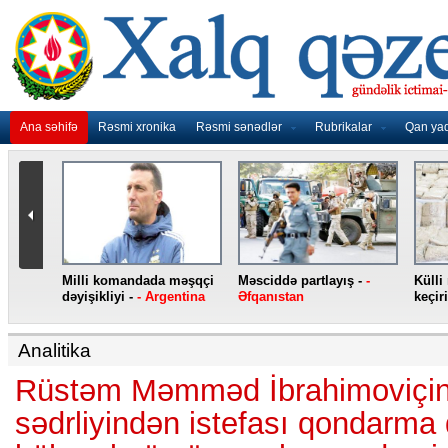
Ana səhifə
Rəsmi xronika
Rəsmi sənədlər
Rubrikalar
Qan ya
nidən
Milli komandada məşqçi
Məsciddə partlayış -
-
Külli
nqo
dəyişikliyi -
- Argentina
Əfqanıstan
keçiri
Analitika
Rüstəm Məmməd İbrahimoviçin “
sədrliyindən istefası qondarm