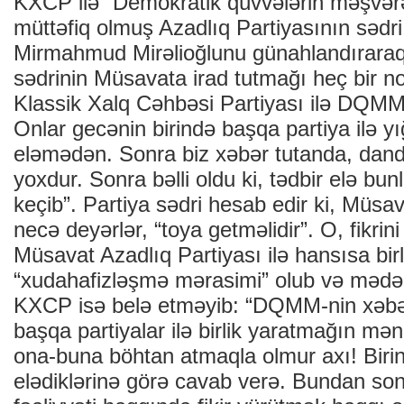
KXCP ilə “Demokratik qüvvələrin məşvərə
müttəfiq olmuş Azadlıq Partiyasının səd
Mirmahmud Mirəlioğlunu günahlandıraraq
sədrinin Müsavata irad tutmağı heç bir n
Klassik Xalq Cəhbəsi Partiyası ilə DQMM-d
Onlar gecənin birində başqa partiya ilə yığ
eləmədən. Sonra biz xəbər tutanda, dandıl
yoxdur. Sonra bəlli oldu ki, tədbir elə bu
keçib”. Partiya sədri hesab edir ki, Müsa
necə deyərlər, “toya getməlidir”. O, fikrini
Müsavat Azadlıq Partiyası ilə hansısa bir
“xudahafizləşmə mərasimi” olub və mədəni
KXCP isə belə etməyib: “DQMM-nin xəbə
başqa partiyalar ilə birlik yaratmağın mə
ona-buna böhtan atmaqla olmur axı! Birin
elədiklərinə görə cavab verə. Bundan so