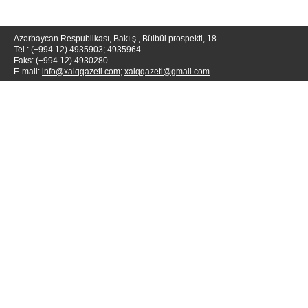
Azərbaycan Respublikası, Bakı ş., Bülbül prospekti, 18.
Tel.: (+994 12) 4935903; 4935964
Faks: (+994 12) 4930280
E-mail:
info@xalqqazeti.com
;
xalqqazeti@gmail.com