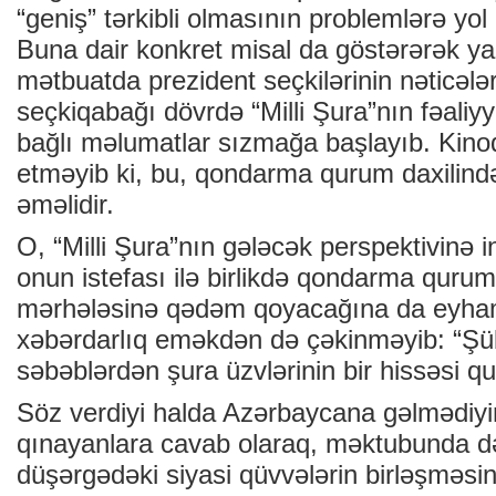
“geniş” tərkibli olmasının problemlərə yol
Buna dair konkret misal da göstərərək yaz
mətbuatda prezident seçkilərinin nəticələ
seçkiqabağı dövrdə “Milli Şura”nın fəaliyy
bağlı məlumatlar sızmağa başlayıb. Kin
etməyib ki, bu, qondarma qurum daxilində
əməlidir.
O, “Milli Şura”nın gələcək perspektivinə
onun istefası ilə birlikdə qondarma quru
mərhələsinə qədəm qoyacağına da eyha
xəbərdarlıq eməkdən də çəkinməyib: “Şüb
səbəblərdən şura üzvlərinin bir hissəsi qu
Söz verdiyi halda Azərbaycana gəlmədiy
qınayanlara cavab olaraq, məktubunda dəf
düşərgədəki siyasi qüvvələrin birləşməsin