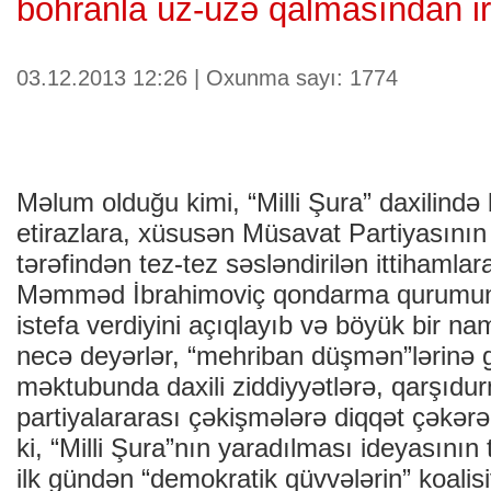
böhranla üz-üzə qalmasından irə
03.12.2013 12:26 | Oxunma sayı: 1774
Məlum olduğu kimi, “Milli Şura” daxilində
etirazlara, xüsusən Müsavat Partiyasının 
tərəfindən tez-tez səsləndirilən ittiham
Məmməd İbrahimoviç qondarma qurumun 
istefa verdiyini açıqlayıb və böyük bir n
necə deyərlər, “mehriban düşmən”lərinə 
məktubunda daxili ziddiyyətlərə, qarşıdu
partiyalararası çəkişmələrə diqqət çəkər
ki, “Milli Şura”nın yaradılması ideyasını
ilk gündən “demokratik qüvvələrin” koalis