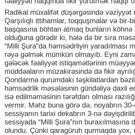
fəaliyyəti haqqında fikir yürütmək haqqı ol
Radikal müxalifət düşərgəsində vəziyyət 
Qarşılıqlı ittihamlar, toqquşmalar və bir-b
başqasına böhtan atmaq bunların köhnə ş
olduğuna görədir ki, hələ də bir sıra məs
“Milli Şura”da həmsədrliyin yaradılması
rəyə gəlmək mümkün olmayıb. Eyni zaman
gələcək fəaliyyət istiqamətlərinin müəyyə
müddəaların müzakirəsində də fikir ayrılığ
Qondarma qurumdakı təşkilatlardan bəzilə
həmsədrlik məsələsinin gündəliyə daxil ed
isə edilməməsinin tərəfdarı olması razıl
vermir. Məhz buna görə də, noyabrın 30-d
sessiyanın tarixi dekabrın 3-nə dəyişdiri
sessiyada “Milli Şura”nın buraxılmasına d
olundu. Çünki qaragüruh qurmaqda yox,