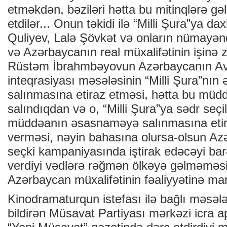
etməkdən, bəziləri hətta bu mitinqlərə g
etdilər... Onun təkidi ilə “Milli Şura”ya da
Quliyev, Lalə Şövkət və onların nümayəndə
və Azərbaycanın real müxalifətinin işinə z
Rüstəm İbrahmbəyovun Azərbaycanın Av
inteqrasiyası məsələsinin “Milli Şura”nı
salınmasına etiraz etməsi, hətta bu mü
salındıqdan və o, “Milli Şura”ya sədr seç
müddəanın əsasnaməyə salınmasına etir
verməsi, nəyin bahasına olursa-olsun Az
seçki kampaniyasında iştirak edəcəyi b
verdiyi vədlərə rəğmən ölkəyə gəlməməsi,
Azərbaycan müxalifətinin fəaliyyətinə mane
Kinodramaturqun istefası ilə bağlı məsə
bildirən Müsavat Partiyası mərkəzi icra a