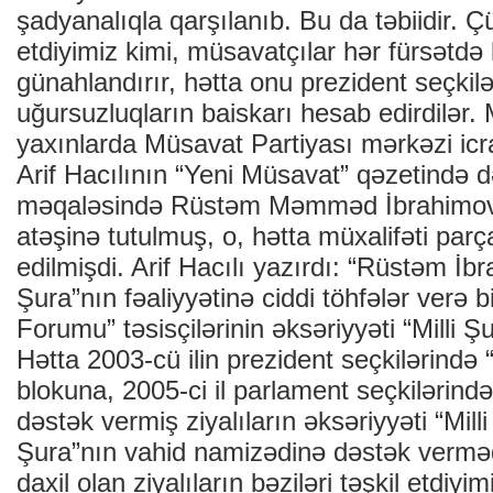
şadyanalıqla qarşılanıb. Bu da təbiidir. 
etdiyimiz kimi, müsavatçılar hər fürsətd
günahlandırır, hətta onu prezident seçkil
uğursuzluqların baiskarı hesab edirdilər.
yaxınlarda Müsavat Partiyası mərkəzi icr
Arif Hacılının “Yeni Müsavat” qəzetində 
məqaləsində Rüstəm Məmməd İbrahimoviç
atəşinə tutulmuş, o, hətta müxalifəti par
edilmişdi. Arif Hacılı yazırdı: “Rüstəm İb
Şura”nın fəaliyyətinə ciddi töhfələr verə bi
Forumu” təsisçilərinin əksəriyyəti “Milli Ş
Hətta 2003-cü ilin prezident seçkilərində
blokuna, 2005-ci il parlament seçkilərind
dəstək vermiş ziyalıların əksəriyyəti “Milli
Şura”nın vahid namizədinə dəstək vermədi
daxil olan ziyalıların bəziləri təşkil etdiyi