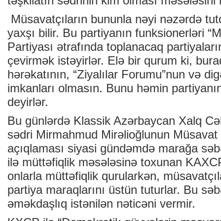
təşkilatın sədrinin kim olması məsələsini
Müsavatçıların bununla nəyi nəzərdə tut
yaxşı bilir. Bu partiyanın funksionerləri “
Partiyası ətrafında toplanacaq partiyala
çevirmək istəyirlər. Elə bir qurum ki, bur
hərəkatının, “Ziyalılar Forumu”nun və digər
imkanları olmasın. Bunu həmin partiyanın 
deyirlər.
Bu günlərdə Klassik Azərbaycan Xalq Cəb
sədri Mirmahmud Mirəlioğlunun Müsavat Pa
açıqlaması siyasi gündəmdə marağa səbə
ilə müttəfiqlik məsələsinə toxunan KAXCP s
onlarla müttəfiqlik qurularkən, müsavatçı
partiya maraqlarını üstün tuturlar. Bu s
əməkdaşlıq istənilən nəticəni vermir.