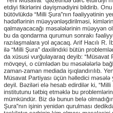
“Yeni Müsavat” qəzetində dərc etdirdiyi 
etdiyi fikirlərini dəyişmədiyini bildirib. On
bütövlükdə “Milli Şura”nın fəaliyyətinin y
hədəflərinin müəyyənləşdirilməsi, kimlər
qalmayacacağı məsələlərinin müəyyən ol
bu da qondarma qurumun sonrakı fəaliyyət
razılaşmalara yol açacaq. Arif Hacılı R. İ
ilə “Milli Şura” daxilindıki bütün probleml
da xüsusi vurğulayaraq deyib: “Müsavat P
mövqeyi, o cümlədən bu məsələlərlə bağl
zaman-zaman mediada işıqlandırılıb. Yen
Müsavat Partiyası üçün həlledici məsələ y
deyil. Bəziləri elə hesab edirdilər ki, “Mil
institutunu tətbiq etməklə bu problemləri
mümkündür. Biz də bunun belə olmadığını 
Şura”nın işinin yenidən qurulması dedikdə