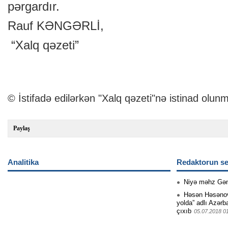
pərgardır.
Rauf KƏNGƏRLİ,
“Xalq qəzeti”
© İstifadə edilərkən "Xalq qəzeti"nə istinad olunm
Paylaş
Analitika
Redaktorun se
Niyə məhz Gə
Həsən Həsənovu
yolda” adlı Azərb
çıxıb
05.07.2018 0