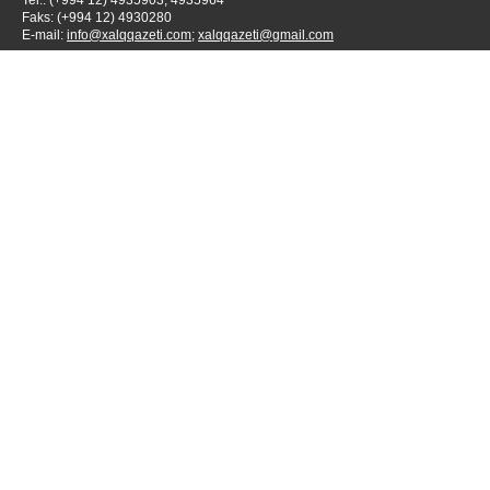
Tel.: (+994 12) 4935903; 4935964
Faks: (+994 12) 4930280
E-mail:
info@xalqqazeti.com
;
xalqqazeti@gmail.com