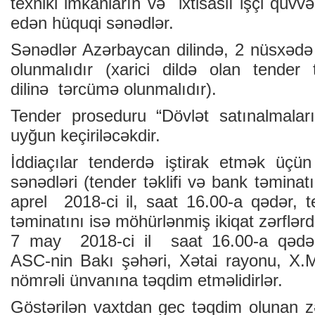
texniki imkanların və ixtisaslı işçi qüvv
edən hüquqi sənədlər.
Sənədlər Azərbaycan dilində, 2 nüsxədə (ə
olunmalıdır (xarici dildə olan tender t
dilinə tərcümə olunmalıdır).
Tender proseduru “Dövlət satınalmala
uyğun keçiriləcəkdir.
İddiaçılar tenderdə iştirak etmək üçün
sənədləri (tender təklifi və bank təminat
aprel 2018-ci il, saat 16.00-a qədər, t
təminatını isə möhürlənmiş ikiqat zərflər
7 may 2018-ci il saat 16.00-a qədər “
ASC-nin Bakı şəhəri, Xətai rayonu, X
nömrəli ünvanına təqdim etməlidirlər.
Göstərilən vaxtdan gec təqdim olunan zə