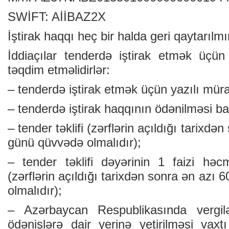
SWİFT: AİİBAZ2X
İştirak haqqı heç bir halda geri qaytarılmı
İddiaçılar tenderdə iştirak etmək üçün
təqdim etməlidirlər:
– tenderdə iştirak etmək üçün yazılı müra
– tenderdə iştirak haqqının ödənilməsi b
– tender təklifi (zərflərin açıldığı tarixd
günü qüvvədə olmalıdır);
– tender təklifi dəyərinin 1 faizi hə
(zərflərin açıldığı tarixdən sonra ən azı
olmalıdır);
– Azərbaycan Respublikasında vergil
ödənişlərə dair yerinə yetirilməsi vaxt