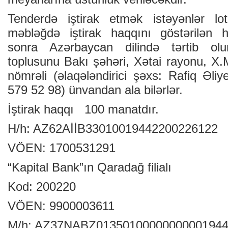
Tenderdə iştirak etmək istəyənlər lo
məbləğdə iştirak haqqını göstərilən
sonra Azərbaycan dilində tərtib ol
toplusunu Bakı şəhəri, Xətai rayonu, 
nömrəli (əlaqələndirici şəxs: Rafiq Əliy
579 52 98) ünvandan ala bilərlər.
İştirak haqqı 100 manatdır.
H/h: AZ62AİİB33010019442200226122
VÖEN: 1700531291
“Kapital Bank”ın Qaradağ filialı
Kod: 200220
VÖEN: 9900003611
M/h: AZ37NABZ0135010000000000194