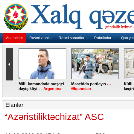
Ana səhifə
Rəsmi xronika
Rəsmi sənədlər
Rubrikalar
Qan ya
nidən
Milli komandada məşqçi
Məsciddə partlayış -
-
Külli
nqo
dəyişikliyi -
- Argentina
Əfqanıstan
keçiri
Elanlar
“Azəristiliktəchizat” ASC