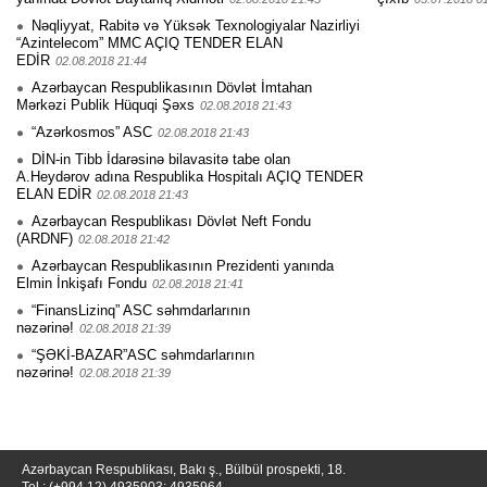
Nəqliyyat, Rabitə və Yüksək Texnologiyalar Nazirliyi
“Azintelecom” MMC AÇIQ TENDER ELAN
EDİR
02.08.2018 21:44
Azərbaycan Respublikasının Dövlət İmtahan
Mərkəzi Publik Hüquqi Şəxs
02.08.2018 21:43
“Azərkosmos” ASC
02.08.2018 21:43
DİN-in Tibb İdarəsinə bilavasitə tabe olan
A.Heydərov adına Respublika Hospitalı AÇIQ TENDER
ELAN EDİR
02.08.2018 21:43
Azərbaycan Respublikası Dövlət Neft Fondu
(ARDNF)
02.08.2018 21:42
Azərbaycan Respublikasının Prezidenti yanında
Elmin İnkişafı Fondu
02.08.2018 21:41
“FinansLizinq” ASC səhmdarlarının
nəzərinə!
02.08.2018 21:39
“ŞƏKİ-BAZAR”ASC səhmdarlarının
nəzərinə!
02.08.2018 21:39
Azərbaycan Respublikası, Bakı ş., Bülbül prospekti, 18.