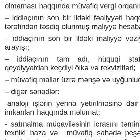
olmaması haqqında müvafiq vergi orqanı
– iddiaçının son bir ildəki fəaliyyəti ha
tərəfindən təsdiq olunmuş maliyyə hesaba
– iddiaçının son bir ildəki maliyyə vəz
arayışı;
– iddiaçının tam adı, hüquqi stat
qeydiyyatdan keçdiyi ölkə və rekvizitləri;
– müvafiq mallar üzrə mənşə və uyğunluq s
– digər sənədlər:
-analoji işlərin yerinə yetirilməsinə dai
imkanları haqqında məlumat;
- satınalma müqaviləsinin icrasını təm
texniki baza və müvafiq sahədə peşəka