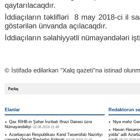
qaytarılacaqdır.
İddiaçıların təklifləri 8 may 2018-ci il 
göstərilən ünvanda açılacaqdır.
İddiaçıların səlahiyyətli nümayəndələri işti
© İstifadə edilərkən "Xalq qəzeti"nə istinad olunm
Paylaş
Elanlar
Redaktorun se
Qax RİHB-in Şəhər İnzibati Ərazi Dairəsi üzrə
Niyə məhz Gə
Nümayəndəliyi
02.08.2018 21:48
Həsən Həsənovu
Azərbaycan Respublikası Kənd Təsərrüfatı Nazirliyi
yolda” adlı Azərb
yanında Dövlət Baytarlıq Xidməti
çıxıb
02.08.2018 21:45
05.07.2018 0