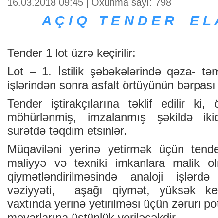
16.03.2018 09:45 | Oxunma sayı: 798
A Ç I Q T E N D E R E L 
Tender 1 lot üzrə keçirilir:
Lot – 1. İstilik şəbəkələrində qəza- t
işlərindən sonra asfalt örtüyünün bərpası 
Tender iştirakçılarına təklif edilir ki, 
möhürlənmiş, imzalanmış şəkildə ikiq
surətdə təqdim etsinlər.
Müqaviləni yerinə yetirmək üçün tender 
maliyyə və texniki imkanlara malik olma
qiymətləndirilməsində analoji işlərdə
vəziyyəti, aşağı qiymət, yüksək key
vaxtında yerinə yetirilməsi üçün zəruri p
meyarlarına üstünlük veriləcəkdir.