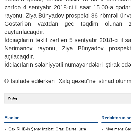
zərfdə 4 sentyabr 2018-ci il saat 15.00-a qədə
rayonu, Ziya Bünyadov prospekti 36 nömrəli ünva
Göstərilən vaxtdan gec təqdim olunan zə
qaytarılacaqdır.
İddiaçıların təklif zərfləri 5 sentyabr 2018-ci il 
Nərimanov rayonu, Ziya Bünyadov prospek
açılacaqdır.
İddiaçıların səlahiyyətli nümayəndələri iştirak edə 
© İstifadə edilərkən "Xalq qəzeti"nə istinad olunm
Paylaş
Elanlar
Redaktorun se
Qax RİHB-in Şəhər İnzibati Ərazi Dairəsi üzrə
Niyə məhz Gə