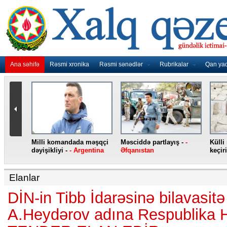
Ana səhifə
Rəsmi xronika
Rəsmi sənədlər
Rubrikalar
Qan ya
nidən
Milli komandada məşqçi
Məsciddə partlayış -
-
Külli
nqo
dəyişikliyi -
- Argentina
Əfqanıstan
keçiri
Elanlar
DİN-in Tibb İdarəsinə bilavasitə
A.Heydərov adına Respublika H