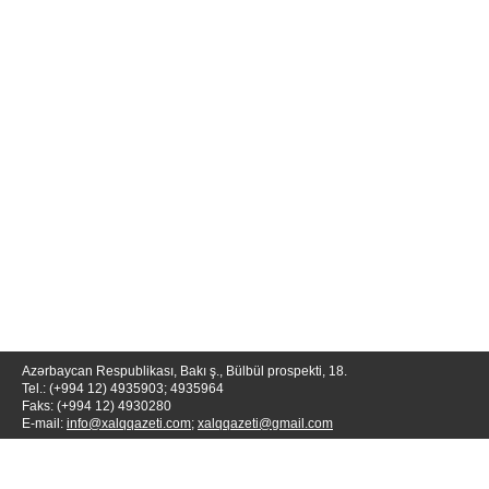
Azərbaycan Respublikası, Bakı ş., Bülbül prospekti, 18.
Tel.: (+994 12) 4935903; 4935964
Faks: (+994 12) 4930280
E-mail:
info@xalqqazeti.com
;
xalqqazeti@gmail.com