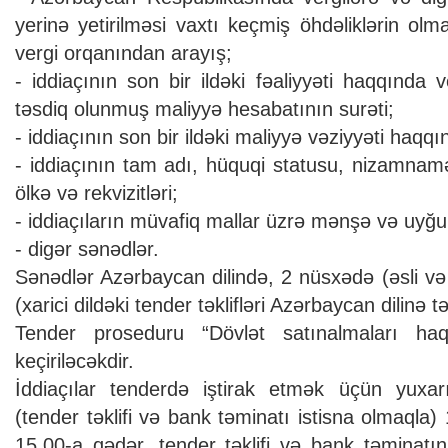
yerinə yetirilməsi vaxtı keçmiş öhdəliklərin o
vergi orqanından arayış;
- iddiaçının son bir ildəki fəaliyyəti haqqında v
təsdiq olunmuş maliyyə hesabatının surəti;
- iddiaçının son bir ildəki maliyyə vəziyyəti haqq
- iddiaçının tam adı, hüquqi statusu, nizamnamə
ölkə və rekvizitləri;
- iddiaçıların müvafiq mallar üzrə mənşə və uyğunl
- digər sənədlər.
Sənədlər Azərbaycan dilində, 2 nüsxədə (əsli və s
(xarici dildəki tender təklifləri Azərbaycan dilinə
Tender proseduru “Dövlət satınalmaları h
keçiriləcəkdir.
İddiaçılar tenderdə iştirak etmək üçün yuxarı
(tender təklifi və bank təminatı istisna olmaqla)
15.00-a qədər, tender təklifi və bank təminatın