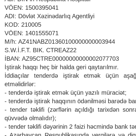
VÖEN: 1500395041
ADI: Dövlət Xəzinədarlıq Agentliyi
KOD: 210005
VÖEN: 1401555071
M/h: AZ41NABZ01360100000000003944
S.W.İ.F.T. BIK. CTREAZ22
İBAN: AZ95CTRE00000000000002077703
İştirak haqqı heç bir halda geri qaytarılmır.
İddiaçılar tenderdə iştirak etmək üçün aşağ
etməlidirlər:
- tenderdə iştirak etmək üçün yazılı müraciət;
- tenderdə iştirak haqqının ödənilməsi barədə ba
- tender təklifi (zərflərin açıldığı tarixdən s
qüvvədə olmalıdır);
- tender təklifi dəyərinin 2 faizi həcmində bank tə
- Azərbaycan Respublikasında vergilərə və digə