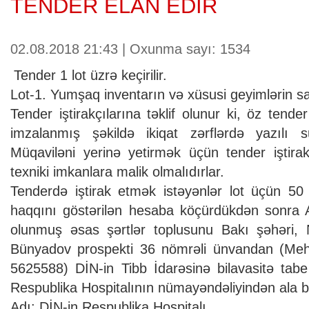
TENDER ELAN EDİR
02.08.2018 21:43 | Oxunma sayı: 1534
Tender 1 lot üzrə keçirilir.
Lot-1. Yumşaq inventarın və xüsusi geyimlərin sa
Tender iştirakçılarına təklif olunur ki, öz tender
imzalanmış şəkildə ikiqat zərflərdə yazılı s
Müqaviləni yerinə yetirmək üçün tender iştirak
texniki imkanlara malik olmalıdırlar.
Tenderdə iştirak etmək istəyənlər lot üçün 50
haqqını göstərilən hesaba köçürdükdən sonra A
olunmuş əsas şərtlər toplusunu Bakı şəhəri,
Bünyadov prospekti 36 nömrəli ünvandan (M
5625588) DİN-in Tibb İdarəsinə bilavasitə tab
Respublika Hospitalının nümayəndəliyindən ala bil
Adı: DİN-in Respublika Hospitalı