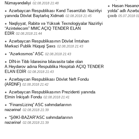
Nümayəndəliyi
02.08.2018 21:48
Həsən Həsənovu
Azərbaycan Respublikası Kənd Təsərrüfatı Nazirliyi
yolda” adlı Azərb
yanında Dövlət Baytarlıq Xidməti
çıxıb
02.08.2018 21:45
05.07.2018 0
Nəqliyyat, Rabitə və Yüksək Texnologiyalar Nazirliyi
“Azintelecom” MMC AÇIQ TENDER ELAN
EDİR
02.08.2018 21:44
Azərbaycan Respublikasının Dövlət İmtahan
Mərkəzi Publik Hüquqi Şəxs
02.08.2018 21:43
“Azərkosmos” ASC
02.08.2018 21:43
DİN-in Tibb İdarəsinə bilavasitə tabe olan
A.Heydərov adına Respublika Hospitalı AÇIQ TENDER
ELAN EDİR
02.08.2018 21:43
Azərbaycan Respublikası Dövlət Neft Fondu
(ARDNF)
02.08.2018 21:42
Azərbaycan Respublikasının Prezidenti yanında
Elmin İnkişafı Fondu
02.08.2018 21:41
“FinansLizinq” ASC səhmdarlarının
nəzərinə!
02.08.2018 21:39
“ŞƏKİ-BAZAR”ASC səhmdarlarının
nəzərinə!
02.08.2018 21:39