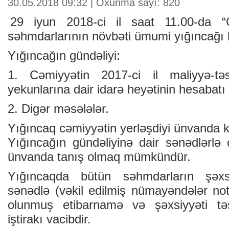
30.05.2018 09:32 | Oxunma sayı: 820
29 iyun 2018-ci il saat 11.00-da 
səhmdarlarının növbəti ümumi yığıncağı k
Yığıncağın gündəliyi:
1. Cəmiyyətin 2017-ci il maliyyə-təsə
yekunlarına dair idarə heyətinin hesabatı
2. Digər məsələlər.
Yığıncaq cəmiyyətin yerləşdiyi ünvanda ke
Yığıncağın gündəliyinə dair sənədlərlə 
ünvanda tanış olmaq mümkündür.
Yığıncaqda bütün səhmdarların şəxs
sənədlə (vəkil edilmiş nümayəndələr not
olunmuş etibarnamə və şəxsiyyəti tə
iştirakı vacibdir.