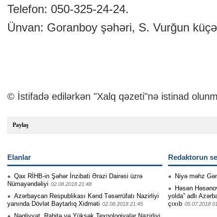
Telefon: 050-325-24-24.
Ünvan: Goranboy şəhəri, S. Vurğun küçəs
© İstifadə edilərkən "Xalq qəzeti"nə istinad olunm
Paylaş
Elanlar
Redaktorun se
Qax RİHB-in Şəhər İnzibati Ərazi Dairəsi üzrə
Niyə məhz Gə
Nümayəndəliyi
02.08.2018 21:48
Həsən Həsənovu
Azərbaycan Respublikası Kənd Təsərrüfatı Nazirliyi
yolda” adlı Azərb
yanında Dövlət Baytarlıq Xidməti
çıxıb
02.08.2018 21:45
05.07.2018 0
Nəqliyyat, Rabitə və Yüksək Texnologiyalar Nazirliyi