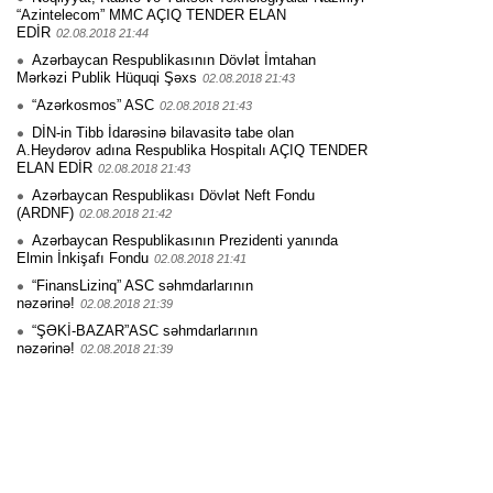
“Azintelecom” MMC AÇIQ TENDER ELAN
EDİR
02.08.2018 21:44
Azərbaycan Respublikasının Dövlət İmtahan
Mərkəzi Publik Hüquqi Şəxs
02.08.2018 21:43
“Azərkosmos” ASC
02.08.2018 21:43
DİN-in Tibb İdarəsinə bilavasitə tabe olan
A.Heydərov adına Respublika Hospitalı AÇIQ TENDER
ELAN EDİR
02.08.2018 21:43
Azərbaycan Respublikası Dövlət Neft Fondu
(ARDNF)
02.08.2018 21:42
Azərbaycan Respublikasının Prezidenti yanında
Elmin İnkişafı Fondu
02.08.2018 21:41
“FinansLizinq” ASC səhmdarlarının
nəzərinə!
02.08.2018 21:39
“ŞƏKİ-BAZAR”ASC səhmdarlarının
nəzərinə!
02.08.2018 21:39