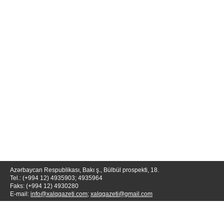
Azərbaycan Respublikası, Bakı ş., Bülbül prospekti, 18.
Tel.: (+994 12) 4935903; 4935964
Faks: (+994 12) 4930280
E-mail:
info@xalqqazeti.com
;
xalqqazeti@gmail.com