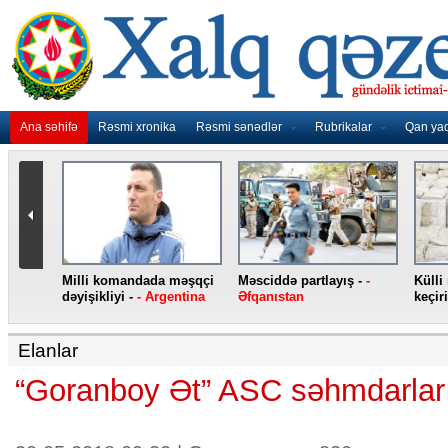
Ana səhifə
Rəsmi xronika
Rəsmi sənədlər
Rubrikalar
Qan ya
nidən
Milli komandada məşqçi
Məsciddə partlayış -
-
Külli
nqo
dəyişikliyi -
- Argentina
Əfqanıstan
keçiri
Elanlar
“Goranboy Ət” ASC səhmdarları