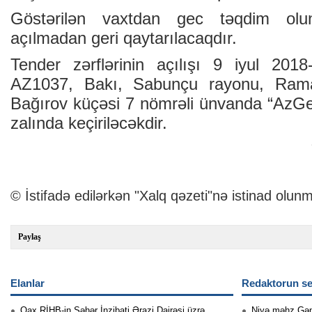
Göstərilən vaxtdan gec təqdim olun
açılmadan geri qaytarılacaqdır.
Tender zərflərinin açılışı 9 iyul 2018
AZ1037, Bakı, Sabunçu rayonu, Ram
Bağırov küçəsi 7 nömrəli ünvanda “AzGe
zalında keçiriləcəkdir.
© İstifadə edilərkən "Xalq qəzeti"nə istinad olunm
Paylaş
Elanlar
Redaktorun se
Qax RİHB-in Şəhər İnzibati Ərazi Dairəsi üzrə
Niyə məhz Gə