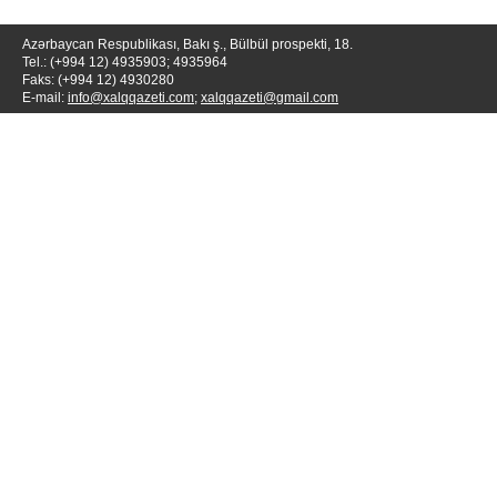
Azərbaycan Respublikası, Bakı ş., Bülbül prospekti, 18.
Tel.: (+994 12) 4935903; 4935964
Faks: (+994 12) 4930280
E-mail:
info@xalqqazeti.com
;
xalqqazeti@gmail.com