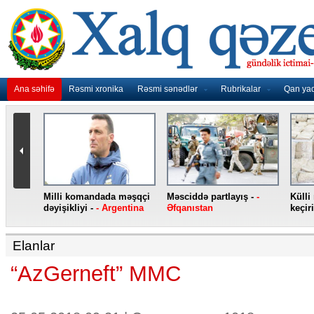
Ana səhifə
Rəsmi xronika
Rəsmi sənədlər
Rubrikalar
Qan ya
nidən
Milli komandada məşqçi
Məsciddə partlayış -
-
Külli
nqo
dəyişikliyi -
- Argentina
Əfqanıstan
keçiri
Elanlar
“AzGerneft” MMC