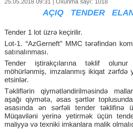
25.05.2018 09:31 | Oxunma sayı: 1018
AÇIQ TENDER ELA
Tender 1 lot üzrə keçirilir.
Lot-1. “AzGerneft” MMC tərəfindən kom
satınalınması.
Tender iştirakçılarına təklif olunur 
möhürlənmiş, imzalanmış ikiqat zərfdə y
etsinlər.
Təkliflərin qiymətləndirilməsində malla
aşağı qiymətə, əsas şərtlər toplusunda
əsasında ən sərfəli tender təklifinə üs
Müqaviləni yerinə yetirmək üçün tender 
maliyyə və texniki imkanlara malik olmalıd