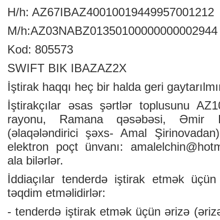
H/h: AZ67IBAZ40010019449957001212
M/h:AZ03NABZ01350100000000002944
Kod: 805573
SWIFT BIK IBAZAZ2X
İştirak haqqı heç bir halda geri gaytarılmı
İştirakçılar əsas şərtlər toplusunu A
rayonu, Ramana qəsəbəsi, Əmir B
(əlaqələndirici şəxs- Amal Şirinovadan)
elektron poçt ünvanı:
amalelchin@hotm
ala bilərlər.
İddiaçılar tenderdə iştirak etmək üçün
təqdim etməlidirlər:
- tenderdə iştirak etmək üçün ərizə (əri