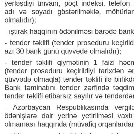
yerləşdiyi ünvanı, poçt indeksi, telefon 
adı və soyadı göstərilməklə, möhürl
olmalıdır);
- iştirak haqqının ödənilməsi barədə bank 
- tender təklifi (tender proseduru keçiril
azı 30 bank günü qüvvədə olmalıdır);
- tender təklifi qiymətinin 1 faizi hə
(tender proseduru keçirildiyi tarixdən
qüvvədə olmaqla) tender təklifi ilə birlik
Bank təminatını tender zərfində təqdi
tender təklifi etibarsız sayılır və tenderdə
- Azərbaycan Respublikasında vergil
ödənişlərə dair yerinə yetirilməsi vaxt
olmaması haqqında (müvafiq orqanlardan