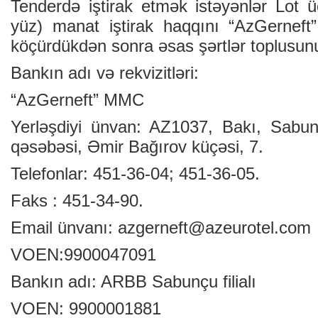
Tenderdə iştirak etmək istəyənlər Lot
yüz) manat iştirak haqqını “AzGernef
köçürdükdən sonra əsas şərtlər toplusunu 
Bankın adı və rekvizitləri:
“AzGerneft” MMC
Yerləşdiyi ünvan: AZ1037, Bakı, Sab
qəsəbəsi, Əmir Bağırov küçəsi, 7.
Telefonlar: 451-36-04; 451-36-05.
Faks : 451-34-90.
Email ünvanı:
azgerneft@azeurotel.com
VOEN:9900047091
Bankın adı: ARBB Sabunçu filialı
VOEN: 9900001881