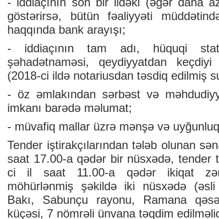
- iddiaçının son bir ildəki (əgər daha 
göstərirsə, bütün fəaliyyəti müddətind
haqqında bank arayışı;
- iddiaçının tam adı, hüquqi stat
şəhadətnaməsi, qeydiyyatdan keçdiyi ö
(2018-ci ildə notariusdan təsdiq edilmiş su
- öz əmlakından sərbəst və məhdudiyyə
imkanı barədə məlumat;
- müvafiq mallar üzrə mənşə və uyğunluq s
Tender iştirakçılarından tələb olunan sənə
saat 17.00-a qədər bir nüsxədə, tender tə
ci il saat 11.00-a qədər ikiqat z
möhürlənmiş şəkildə iki nüsxədə (əsli
Bakı, Sabunçu rayonu, Ramana qəsə
küçəsi, 7 nömrəli ünvana təqdim edilməlid