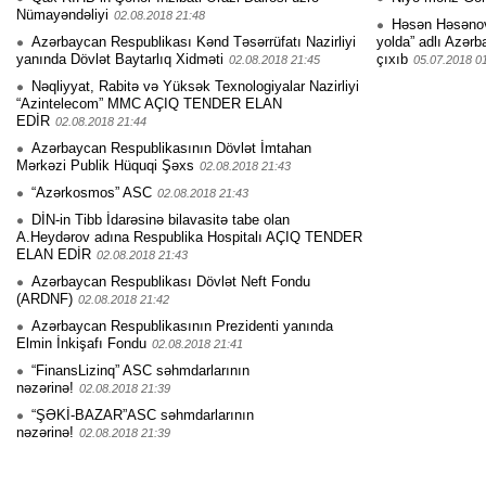
Nümayəndəliyi
02.08.2018 21:48
Həsən Həsənovu
Azərbaycan Respublikası Kənd Təsərrüfatı Nazirliyi
yolda” adlı Azərb
yanında Dövlət Baytarlıq Xidməti
çıxıb
02.08.2018 21:45
05.07.2018 0
Nəqliyyat, Rabitə və Yüksək Texnologiyalar Nazirliyi
“Azintelecom” MMC AÇIQ TENDER ELAN
EDİR
02.08.2018 21:44
Azərbaycan Respublikasının Dövlət İmtahan
Mərkəzi Publik Hüquqi Şəxs
02.08.2018 21:43
“Azərkosmos” ASC
02.08.2018 21:43
DİN-in Tibb İdarəsinə bilavasitə tabe olan
A.Heydərov adına Respublika Hospitalı AÇIQ TENDER
ELAN EDİR
02.08.2018 21:43
Azərbaycan Respublikası Dövlət Neft Fondu
(ARDNF)
02.08.2018 21:42
Azərbaycan Respublikasının Prezidenti yanında
Elmin İnkişafı Fondu
02.08.2018 21:41
“FinansLizinq” ASC səhmdarlarının
nəzərinə!
02.08.2018 21:39
“ŞƏKİ-BAZAR”ASC səhmdarlarının
nəzərinə!
02.08.2018 21:39