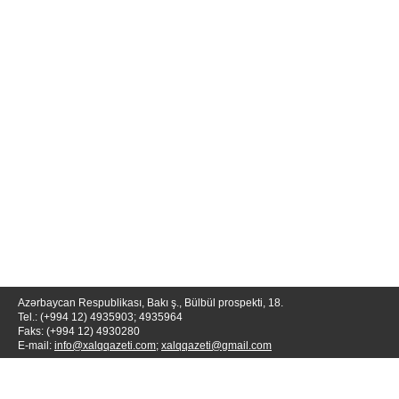
Azərbaycan Respublikası, Bakı ş., Bülbül prospekti, 18.
Tel.: (+994 12) 4935903; 4935964
Faks: (+994 12) 4930280
E-mail:
info@xalqqazeti.com
;
xalqqazeti@gmail.com