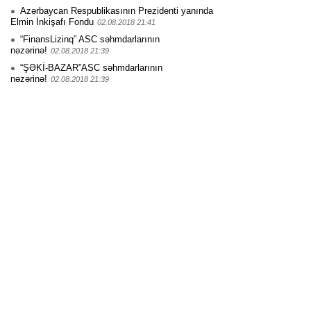
Azərbaycan Respublikasının Prezidenti yanında
Elmin İnkişafı Fondu
02.08.2018 21:41
“FinansLizinq” ASC səhmdarlarının
nəzərinə!
02.08.2018 21:39
“ŞƏKİ-BAZAR”ASC səhmdarlarının
nəzərinə!
02.08.2018 21:39