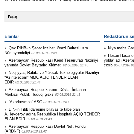
Paylaş
Elanlar
Redaktorun se
Qax RİHB-in Şəhər İnzibati Ərazi Dairəsi üzrə
Niyə məhz Gə
Nümayəndəliyi
02.08.2018 21:48
Həsən Həsənovu
Azərbaycan Respublikası Kənd Təsərrüfatı Nazirliyi
yolda” adlı Azərb
yanında Dövlət Baytarlıq Xidməti
çıxıb
02.08.2018 21:45
05.07.2018 0
Nəqliyyat, Rabitə və Yüksək Texnologiyalar Nazirliyi
“Azintelecom” MMC AÇIQ TENDER ELAN
EDİR
02.08.2018 21:44
Azərbaycan Respublikasının Dövlət İmtahan
Mərkəzi Publik Hüquqi Şəxs
02.08.2018 21:43
“Azərkosmos” ASC
02.08.2018 21:43
DİN-in Tibb İdarəsinə bilavasitə tabe olan
A.Heydərov adına Respublika Hospitalı AÇIQ TENDER
ELAN EDİR
02.08.2018 21:43
Azərbaycan Respublikası Dövlət Neft Fondu
(ARDNF)
02.08.2018 21:42