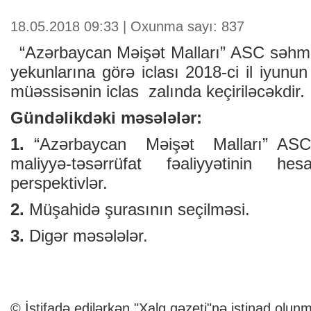
18.05.2018 09:33 | Oxunma sayı: 837
“Azərbaycan Məişət Malları” ASC səhmdar
yekunlarına görə iclası 2018-ci il iyunu
müəssisənin iclas zalında keçiriləcəkdir.
Gündəlikdəki məsələlər:
1.
“Azərbaycan Məişət Malları” ASC-
maliyyə-təsərrüfat fəaliyyətinin h
perspektivlər.
2.
Müşahidə şurasının seçilməsi.
3.
Digər məsələlər.
© İstifadə edilərkən "Xalq qəzeti"nə istinad olunm