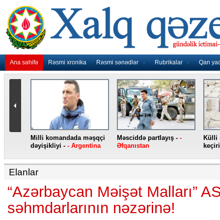
Ana səhifə
Rəsmi xronika
Rəsmi sənədlər
Rubrikalar
Qan ya
nidən
Milli komandada məşqçi
Məsciddə partlayış -
-
Külli
nqo
dəyişikliyi -
- Argentina
Əfqanıstan
keçiri
Elanlar
“Azərbaycan Məişət Malları” A
səhmdarlarının nəzərinə!