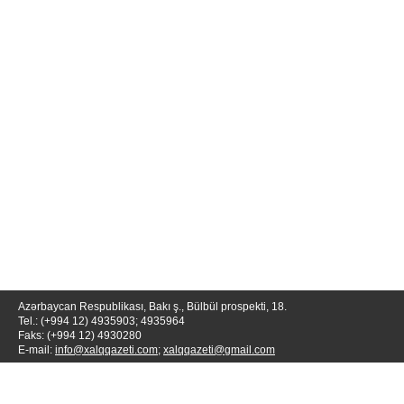
Azərbaycan Respublikası, Bakı ş., Bülbül prospekti, 18.
Tel.: (+994 12) 4935903; 4935964
Faks: (+994 12) 4930280
E-mail:
info@xalqqazeti.com
;
xalqqazeti@gmail.com