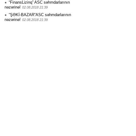
“FinansLizinq” ASC səhmdarlarının
nəzərinə!
02.08.2018 21:39
“ŞƏKİ-BAZAR”ASC səhmdarlarının
nəzərinə!
02.08.2018 21:39