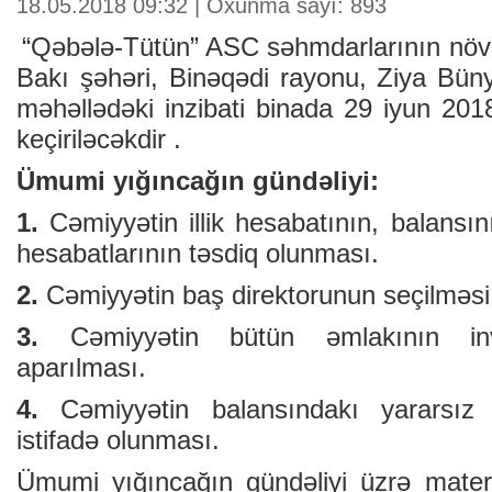
18.05.2018 09:32 | Oxunma sayı: 893
“Qəbələ-Tütün” ASC səhmdarlarının növ
Bakı şəhəri, Binəqədi rayonu, Ziya Bün
məhəllədəki inzibati binada 29 iyun 2018
keçiriləcəkdir .
Ümumi yığıncağın gündəliyi:
1.
Cəmiyyətin illik hesabatının, balansı
hesabatlarının təsdiq olunması.
2.
Cəmiyyətin baş direktorunun seçilməsi
3.
Cəmiyyətin bütün əmlakının inve
aparılması.
4.
Cəmiyyətin balansındakı yararsız me
istifadə olunması.
Ümumi yığıncağın gündəliyi üzrə materia