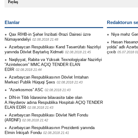
Paylaş
Elanlar
Redaktorun se
Qax RİHB-in Şəhər İnzibati Ərazi Dairəsi üzrə
Niyə məhz Gə
Nümayəndəliyi
02.08.2018 21:48
Həsən Həsənovu
Azərbaycan Respublikası Kənd Təsərrüfatı Nazirliyi
yolda” adlı Azərb
yanında Dövlət Baytarlıq Xidməti
çıxıb
02.08.2018 21:45
05.07.2018 0
Nəqliyyat, Rabitə və Yüksək Texnologiyalar Nazirliyi
“Azintelecom” MMC AÇIQ TENDER ELAN
EDİR
02.08.2018 21:44
Azərbaycan Respublikasının Dövlət İmtahan
Mərkəzi Publik Hüquqi Şəxs
02.08.2018 21:43
“Azərkosmos” ASC
02.08.2018 21:43
DİN-in Tibb İdarəsinə bilavasitə tabe olan
A.Heydərov adına Respublika Hospitalı AÇIQ TENDER
ELAN EDİR
02.08.2018 21:43
Azərbaycan Respublikası Dövlət Neft Fondu
(ARDNF)
02.08.2018 21:42
Azərbaycan Respublikasının Prezidenti yanında
Elmin İnkişafı Fondu
02.08.2018 21:41