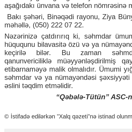
aşağıdakı ünvana və telefon nömrəsinə m
Bakı şəhəri, Binəqədi rayonu, Ziya Bün
məhəllə, (050) 222 07 22.
Nəzərinizə çatdırırıq ki, səhmdar ümum
hüququnu bilavasitə özü və ya nümayəndə
keçirilə bilər. Bu zaman səhmd
qanunvericiliklə müəyyənləşdirilmiş qa
etibarnaməyə malik olmalıdır. Ümumi yığ
səhmdar və ya nümayəndəsi şəxsiyyəti 
əslini təqdim etməlidir.
“Qəbələ-Tütün” ASC-n
© İstifadə edilərkən "Xalq qəzeti"nə istinad olunm