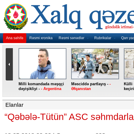
Ana səhifə
Rəsmi xronika
Rəsmi sənədlər
Rubrikalar
Qan ya
nidən
Milli komandada məşqçi
Məsciddə partlayış -
-
Külli
nqo
dəyişikliyi -
- Argentina
Əfqanıstan
keçiri
Elanlar
“Qəbələ-Tütün” ASC səhmdarlar