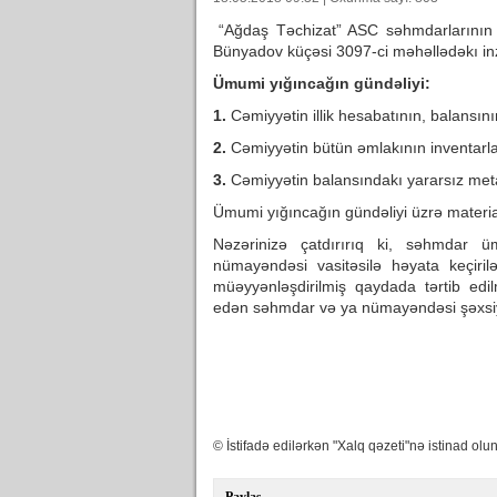
“Ağdaş Təchizat” ASC səhmdarlarının 
Bünyadov küçəsi 3097-ci məhəllədəkı inzi
Ümumi yığıncağın gündəliyi:
1.
Cəmiyyətin illik hesabatının, balansın
2.
Cəmiyyətin bütün əmlakının inventarla
3.
Cəmiyyətin balansındakı yararsız metal 
Ümumi yığıncağın gündəliyi üzrə materia
Nəzərinizə çatdırırıq ki, səhmdar 
nümayəndəsi vasitəsilə həyata keçiri
müəyyənləşdirilmiş qaydada tərtib edi
edən səhmdar və ya nümayəndəsi şəxsiyyə
© İstifadə edilərkən "Xalq qəzeti"nə istinad olun