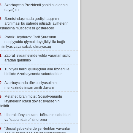
3
Azərbaycan Prezidenti şəhid ailələrinin
dayağıdır
2
Sərnişindaşımada gediş haqqının
artırılması bu sahədə iqtisadi layihələrin
laşmasına müsbət təsir göstərəcək
2
Pərviz Heydərov: Tarif Şurasının
nəqliyyatda qiymət dəyişikliyi ilə bağlı
rı inflyasiyaya səbəb olmayacaq
1
Zabrat istiqamətində yolda yaranan sıxlıq
aradan qaldırılıb
1
Türkiyəli hərbi qulluqçular ailə üzvləri ilə
birlikdə Azərbaycanda səfərdədirlər
0
Azərbaycanda dövlət siyasətinin
mərkəzində insan amili dayanır
9
Məlahət İbrahimqızı: Sosialyönümlü
layihələrin icrası dövlət siyasətinin
tetidir
8
Liberal dünya nizamı: böhranın səbəbləri
və “qapalı dairə” sindromu
7
“Sosial şəbəkələrdə şər-böhtan yayanlar