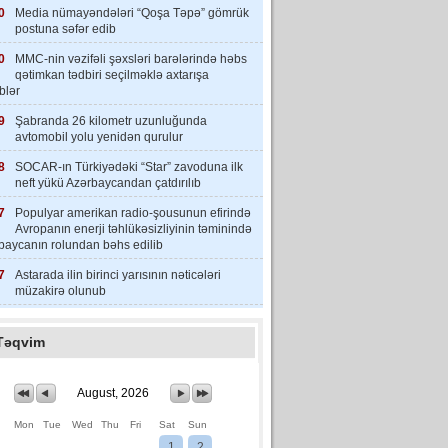
0
Media nümayəndələri “Qoşa Təpə” gömrük
postuna səfər edib
0
MMC-nin vəzifəli şəxsləri barələrində həbs
qətimkan tədbiri seçilməklə axtarışa
iblər
9
Şabranda 26 kilometr uzunluğunda
avtomobil yolu yenidən qurulur
8
SOCAR-ın Türkiyədəki “Star” zavoduna ilk
neft yükü Azərbaycandan çatdırılıb
7
Populyar amerikan radio-şousunun efirində
Avropanın enerji təhlükəsizliyinin təminində
baycanın rolundan bəhs edilib
7
Astarada ilin birinci yarısının nəticələri
müzakirə olunub
Təqvim
August, 2026
Mon
Tue
Wed
Thu
Fri
Sat
Sun
1
2