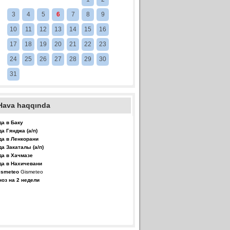
3
4
5
6
7
8
9
10
11
12
13
14
15
16
17
18
19
20
21
22
23
24
25
26
27
28
29
30
31
Hava haqqında
да в Баку
да Гянджа (а/п)
да в Ленкорани
да Закаталы (а/п)
да в Хачмазе
да в Нахичевани
Gismeteo
ноз на 2 недели