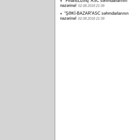
“FinansLizinq” ASC səhmdarlarının
nəzərinə!
02.08.2018 21:39
“ŞƏKİ-BAZAR”ASC səhmdarlarının
nəzərinə!
02.08.2018 21:39