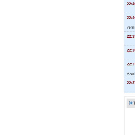
22:4
22:4
veril
22:3
22:3
22:3
Azər
22:3