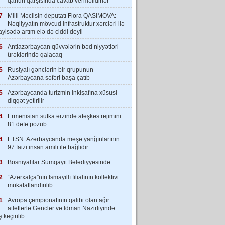
qanun qarşısında cavab verməlidirlər”
7
Milli Məclisin deputatı Flora QASIMOVA:
Nəqliyyatın mövcud infrastruktur xərcləri ilə
yisədə artım elə də ciddi deyil
6
Antiazərbaycan qüvvələrin bəd niyyətləri
ürəklərində qalacaq
5
Rusiyalı gənclərin bir qrupunun
Azərbaycana səfəri başa çatıb
5
Azərbaycanda turizmin inkişafına xüsusi
diqqət yetirilir
4
Ermənistan sutka ərzində atəşkəs rejimini
81 dəfə pozub
4
ETSN: Azərbaycanda meşə yanğınlarının
97 faizi insan amili ilə bağlıdır
3
Bosniyalılar Sumqayıt Bələdiyyəsində
2
“Azərxalça”nın İsmayıllı filialının kollektivi
mükafatlandırılıb
1
Avropa çempionatının qalibi olan ağır
atletlərlə Gənclər və İdman Nazirliyində
 keçirilib