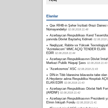
Paylaş
Elanlar
Qax RİHB-in Şəhər İnzibati Ərazi Dairəsi 
Nümayəndəliyi
02.08.2018 21:48
Azərbaycan Respublikası Kənd Təsərrüfatı
yanında Dövlət Baytarlıq Xidməti
02.08.2018 
Nəqliyyat, Rabitə və Yüksək Texnologiyala
“Azintelecom” MMC AÇIQ TENDER ELAN
EDİR
02.08.2018 21:44
Azərbaycan Respublikasının Dövlət İmta
Mərkəzi Publik Hüquqi Şəxs
02.08.2018 21:43
“Azərkosmos” ASC
02.08.2018 21:43
DİN-in Tibb İdarəsinə bilavasitə tabe olan
A.Heydərov adına Respublika Hospitalı A
ELAN EDİR
02.08.2018 21:43
Azərbaycan Respublikası Dövlət Neft Fo
(ARDNF)
02.08.2018 21:42
Azərbaycan Respublikasının Prezidenti y
Elmin İnkişafı Fondu
02.08.2018 21:41