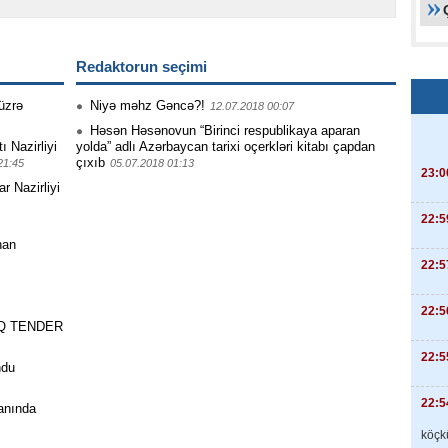
Redaktorun seçimi
üzrə
Niyə məhz Gəncə?!
12.07.2018 00:07
Həsən Həsənovun “Birinci respublikaya aparan
 Nazirliyi
yolda” adlı Azərbaycan tarixi oçerkləri kitabı çapdan
çıxıb
21:45
05.07.2018 01:13
23:0
r Nazirliyi
22:5
han
22:5
22:5
ÇIQ TENDER
22:5
ndu
22:5
anında
köçkü