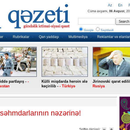
Az
En
Cümə axşamı,
06 Avgust
, 2
Google
Saytdaxili
ər
Rubrikalar
Qan yaddaşı
Multimediya
Reklamlar və elanlar
ddə partlayış -
-
Külli miqdarda heroin ələ
Jirinovski qarət edili
ıstan
keçirilib -
- Türkiyə
Rusiya
səhmdarlarının nəzərinə!
Şriftin ölçüsü: