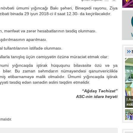
növbəti ümumi yığıncağı Bakı şəhəri, Binəqədi rayonu, Ziya
bati binada 29 iyun 2018-ci il saat 12.30- da keçiriləcəkdır.
ın, mənfəət və zərər hesabatlarının təsdiq olunması.
şdırılmasının aparılması.
tullantılarının istifadə olunması.
llarla tanışlıq üçün cəmiyyətin özünə müraciət etmək olar:
ümumi yığıncaqda iştirak hüququnu bilavasitə özü və ya
lə bilər. Bu zaman səhmdarın nümayəndəsi qanunvericiliklə
lmiş etibarnaməyə malik olmalıdır. Ümumi yığıncaqda iştirak
ti təsdiq edən sənədin əslini təqdim etməlidir.
“Ağdaş Təchizat”
ASC-nin idarə heyəti
I A
I A
xat
müd
malıdır.