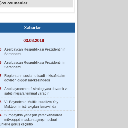
Çox oxunanlar
Xəbərlər
03.08.2018
0
Azərbaycan Respublikası Prezidentinin
Sərəncamı
9
Azərbaycan Respublikası Prezidentinin
Sərəncamı
7
Regionların sosial-iqtisadi inkişafı daim
dövlətin diqqət mərkəzindədir
6
Azərbaycanın neft strategiyası davamlı və
sabit inkişafa təminat yaradır
5
VII Beynəlxalq Multikulturalizm Yay
Məktəbinin iştirakçıları İsmayıllıda
4
Sumqayıtda yerləşən yataqxanalarda
müvəqqəti məskunlaşmış məcburi
nlərlə görüş keçirilib