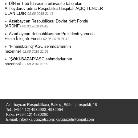
DİN-in Tibb İdarəsinə bilavasitə tabe olan
A.Heydərov adına Respublika Hospitalı AÇIQ TENDER
ELAN EDİR
02.08.2018 21:43
Azərbaycan Respublikası Dövlət Neft Fondu
(ARDNF)
02.08.2018 21:42
Azərbaycan Respublikasının Prezidenti yanında
Elmin İnkişafı Fondu
02.08.2018 21:41
“FinansLizinq” ASC səhmdarlarının
nəzərinə!
02.08.2018 21:39
“ŞƏKİ-BAZAR”ASC səhmdarlarının
nəzərinə!
02.08.2018 21:39
Azərbaycan Respublikası, Bakı ş., Bülbül prospekti, 18.
Tel.: (+994 12) 4935903; 4935964
Faks: (+994 12) 4930280
E-mail:
info@xalqqazeti.com
;
xalqqazeti@gmail.com