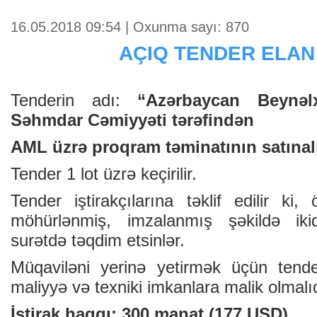
16.05.2018 09:54 | Oxunma sayı: 870
AÇIQ TENDER ELAN
Tenderin adı:
“Azərbaycan Beynəlx
Səhmdar Cəmiyyəti tərəfindən
AML üzrə proqram təminatının satınal
Tender 1 lot üzrə keçirilir.
Tender iştirakçılarına təklif edilir ki, 
möhürlənmiş, imzalanmış şəkildə ikiq
surətdə təqdim etsinlər.
Müqaviləni yerinə yetirmək üçün tender 
maliyyə və texniki imkanlara malik olmalıd
İştirak haqqı: 300 manat (177 USD)