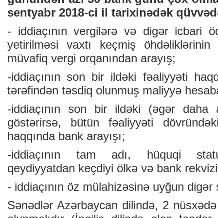
sentyabr 2018-ci il tarixinədək qüvvəd
- iddiaçının vergilərə və digər icbari ö
yetirilməsi vaxtı keçmiş öhdəliklərin
müvafiq vergi orqanından arayış;
-iddiaçının son bir ildəki fəaliyyəti haq
tərəfindən təsdiq olunmuş maliyyə hesaba
-iddiaçının son bir ildəki (əgər daha
göstərirsə, bütün fəaliyyəti dövründək
haqqında bank arayışı;
-iddiaçının tam adı, hüquqi stat
qeydiyyatdan keçdiyi ölkə və bank rekvizit
- iddiaçının öz mülahizəsinə uyğun digər 
Sənədlər Azərbaycan dilində, 2 nüsxədə (ə