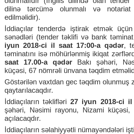
olunmalıdır (İngilis dilində olan tender 
dilinə tərcümə olunmalı və notariat
edilməlidir).
İddiaçılar tenderdə iştirak etmək üçün
sənədləri (tender təklifi və bank təmina
iyun 2018-ci il saat 17:00-a qədər
, t
təminatını isə möhürlənmiş ikiqat zərflə
saat 17.00-a qədər
Bakı şəhəri, Nə
küçəsi, 67 nömrəli ünvana təqdim etməlidi
Göstərilən vaxtdan gec təqdim olunmuş z
qaytarılacaqdır.
İddiaçıların təklifləri
27 iyun 2018-ci il
şəhəri, Nəsimi rayonu, Nizami küçəsi,
açılacaqdır.
İddiaçıların səlahiyyətli nümayəndələri işti