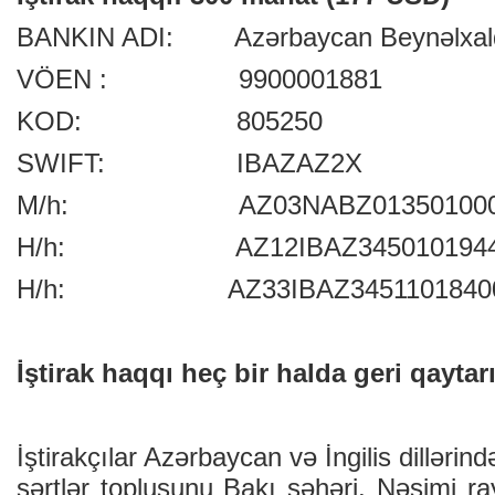
BANKIN ADI: Azərbaycan Beynəlxal
VÖEN : 9900001881
KOD: 805250
SWIFT: IBAZAZ2X
M/h: AZ03NABZ01350100000
H/h: AZ12IBAZ34501019440
H/h: AZ33IBAZ34511018400
İştirak haqqı heç bir halda geri qaytarı
İştirakçılar Azərbaycan və İngilis dillərin
şərtlər toplusunu Bakı şəhəri, Nəsimi r