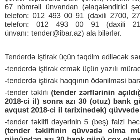
67 nömrəli ünvandan (əlaqələndirici ş
telefon: 012 493 00 91 (daxili 2700, 2
telefon: 012 493 00 91 (daxili 21
ünvanı:
tender@ibar.az
) ala bilərlər.
Tenderdə iştirak üçün təqdim ediləcək sə
-tenderdə iştirak etmək üçün yazılı müraci
-tenderdə iştirak haqqının ödənilməsi ba
-tender təklifi
(tender zərflərinin açıldı
2018-ci il) sonra azı 30 (otuz) bank 
avqust 2018-ci il tarixinədək) qüvvədə 
-tender təklifi dəyərinin 5 (beş) faizi h
(tender təklifinin qüvvədə olma m
günündən azı 30 bank günü çox olmalı