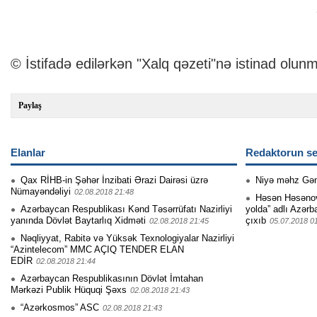
© İstifadə edilərkən "Xalq qəzeti"nə istinad olunm
Paylaş
Elanlar
Redaktorun se
Qax RİHB-in Şəhər İnzibati Ərazi Dairəsi üzrə
Niyə məhz Gə
Nümayəndəliyi
02.08.2018 21:48
Həsən Həsənovu
Azərbaycan Respublikası Kənd Təsərrüfatı Nazirliyi
yolda” adlı Azərb
yanında Dövlət Baytarlıq Xidməti
çıxıb
02.08.2018 21:45
05.07.2018 0
Nəqliyyat, Rabitə və Yüksək Texnologiyalar Nazirliyi
“Azintelecom” MMC AÇIQ TENDER ELAN
EDİR
02.08.2018 21:44
Azərbaycan Respublikasının Dövlət İmtahan
Mərkəzi Publik Hüquqi Şəxs
02.08.2018 21:43
“Azərkosmos” ASC
02.08.2018 21:43