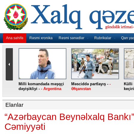
Ana səhifə
Rəsmi xronika
Rəsmi sənədlər
Rubrikalar
Qan ya
nidən
Milli komandada məşqçi
Məsciddə partlayış -
-
Külli
nqo
dəyişikliyi -
- Argentina
Əfqanıstan
keçiri
Elanlar
“Azərbaycan Beynəlxalq Bankı
Cəmiyyəti