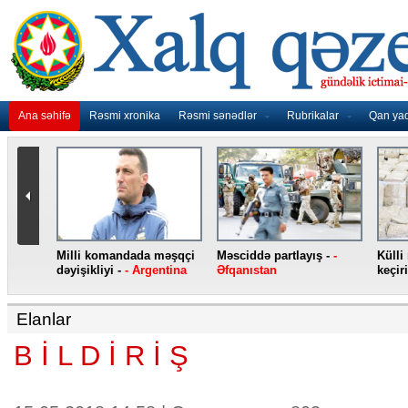
Ana səhifə
Rəsmi xronika
Rəsmi sənədlər
Rubrikalar
Qan ya
nidən
Milli komandada məşqçi
Məsciddə partlayış -
-
Külli
nqo
dəyişikliyi -
- Argentina
Əfqanıstan
keçiri
Elanlar
B İ L D İ R İ Ş