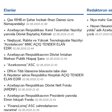
Elanlar
Redaktorun se
Qax RİHB-in Şəhər İnzibati Ərazi Dairəsi üzrə
Niyə məhz Gə
Nümayəndəliyi
02.08.2018 21:48
Həsən Həsənovu
Azərbaycan Respublikası Kənd Təsərrüfatı Nazirliyi
yolda” adlı Azərb
yanında Dövlət Baytarlıq Xidməti
çıxıb
02.08.2018 21:45
05.07.2018 0
Nəqliyyat, Rabitə və Yüksək Texnologiyalar Nazirliyi
“Azintelecom” MMC AÇIQ TENDER ELAN
EDİR
02.08.2018 21:44
Azərbaycan Respublikasının Dövlət İmtahan
Mərkəzi Publik Hüquqi Şəxs
02.08.2018 21:43
“Azərkosmos” ASC
02.08.2018 21:43
DİN-in Tibb İdarəsinə bilavasitə tabe olan
A.Heydərov adına Respublika Hospitalı AÇIQ TENDER
ELAN EDİR
02.08.2018 21:43
Azərbaycan Respublikası Dövlət Neft Fondu
(ARDNF)
02.08.2018 21:42
Azərbaycan Respublikasının Prezidenti yanında
Elmin İnkişafı Fondu
02.08.2018 21:41
“FinansLizinq” ASC səhmdarlarının
nəzərinə!
02.08.2018 21:39