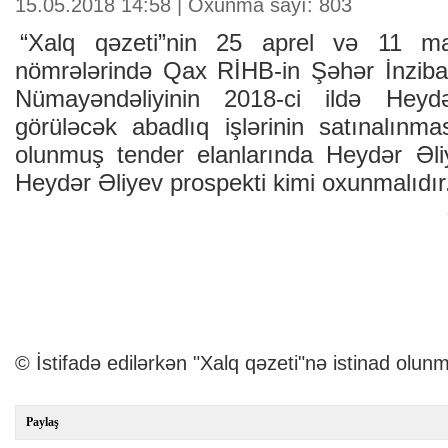
15.05.2018 14:58 | Oxunma sayı: 803
“Xalq qəzeti”nin 25 aprel və 11 may
nömrələrində Qax RİHB-in Şəhər İnzibat
Nümayəndəliyinin 2018-ci ildə Heyd
görüləcək abadlıq işlərinin satınalınma
olunmuş tender elanlarında Heydər Əli
Heydər Əliyev prospekti kimi oxunmalıdır
© İstifadə edilərkən "Xalq qəzeti"nə istinad olunm
Paylaş