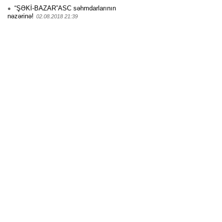
“ŞƏKİ-BAZAR”ASC səhmdarlarının
nəzərinə!
02.08.2018 21:39