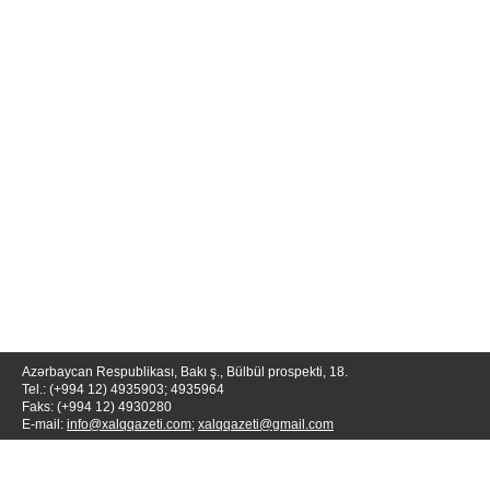
Azərbaycan Respublikası, Bakı ş., Bülbül prospekti, 18.
Tel.: (+994 12) 4935903; 4935964
Faks: (+994 12) 4930280
E-mail:
info@xalqqazeti.com
;
xalqqazeti@gmail.com